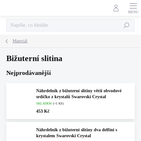
Přejít
na
obsah
Hledat
Materiál
Bižuterní slitina
Nejprodávanější
Náhrdelník z bižuterní slitiny větší obvodové
srdíčko z krystalů Swarovski Crystal
SKLADEM
(>5 KS)
453 Kč
Náhrdelník z bižuterní slitiny dva delfíni s
krystalem Swarovski Crystal