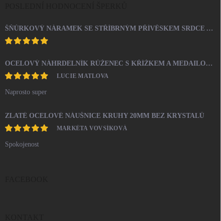
POSLEDNÍ HODNOCENÍ ŠPERKŮ
ŠŇŮRKOVÝ NÁRAMEK SE STŘÍBRNÝM PŘÍVĚSKEM SRDCE A KRYSTALY SWAROVSKI CRYSTAL (STŘÍBRO 925/1000)
OCELOVÝ NÁHRDELNÍK RŮŽENEC S KŘÍŽKEM A MEDAILONEM
LUCIE MATLOVA
Naprosto super
ZLATÉ OCELOVÉ NÁUŠNICE KRUHY 20MM BEZ KRYSTALŮ
MARKÉTA VOVSÍKOVÁ
Spokojenost
FACEBOOK
KONTAKT