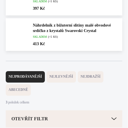
SKLADEM
(>5 KS)
397 Kč
Náhrdelník z bižuterní slitiny malé obvodové
srdíčko z krystalů Swarovski Crystal
SKLADEM
(>5 KS)
413 Kč
Ř
a
NEJPRODÁVANĚJŠÍ
NEJLEVNĚJŠÍ
NEJDRAŽŠÍ
z
e
ABECEDNĚ
n
í
3
položek celkem
p
r
OTEVŘÍT FILTR
o
d