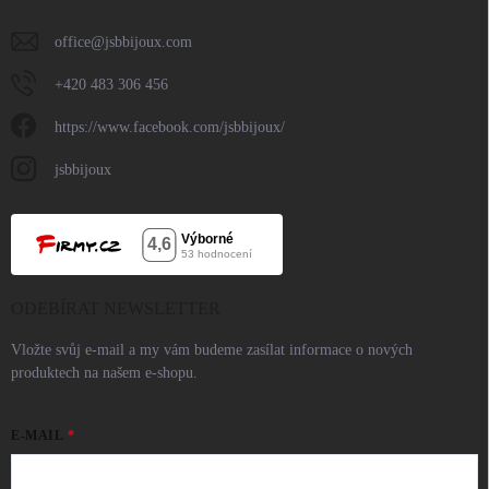
office
@
jsbbijoux.com
+420 483 306 456
https://www.facebook.com/jsbbijoux/
jsbbijoux
ODEBÍRAT NEWSLETTER
Vložte svůj e-mail a my vám budeme zasílat informace o nových
produktech na našem e-shopu.
E-MAIL