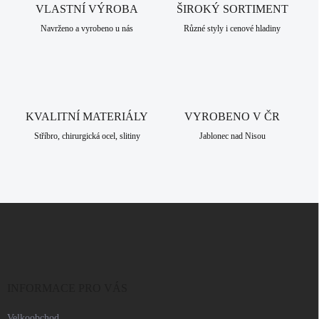
VLASTNÍ VÝROBA
í
ŠIROKÝ SORTIMENT
p
Navrženo a vyrobeno u nás
Různé styly i cenové hladiny
r
v
k
y
v
ý
KVALITNÍ MATERIÁLY
VYROBENO V ČR
p
i
Stříbro, chirurgická ocel, slitiny
Jablonec nad Nisou
s
u
Z
á
p
a
t
í
INFORMACE PRO VÁS
Velkoobchod