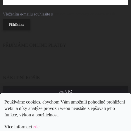
Vložením e-mailu souhlasíte s
podmínkami ochrany osobních údajů
Přihlásit se
PŘIJÍMÁME ONLINE PLATBY
NÁKUPNÍ KOŠÍK
0
ks /
0 Kč
Používáme cookies, abychom Vám umožnili pohodlné prohlížení
webu a díky analýze provozu webu neustále zlepšovali jeho
funkce, výkon a použitelnost.
Více informací
zde
.