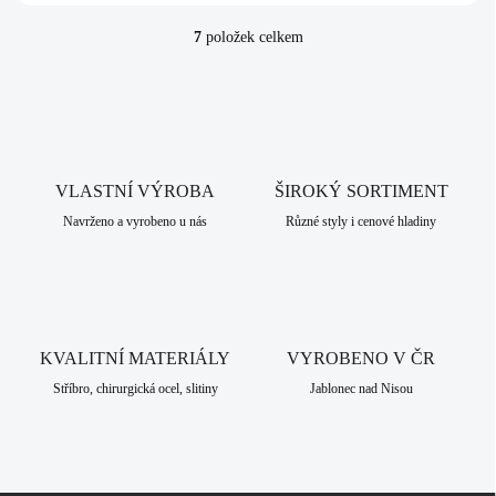
7
položek celkem
O
v
l
á
d
a
c
VLASTNÍ VÝROBA
í
ŠIROKÝ SORTIMENT
p
Navrženo a vyrobeno u nás
Různé styly i cenové hladiny
r
v
k
y
v
ý
KVALITNÍ MATERIÁLY
VYROBENO V ČR
p
i
Stříbro, chirurgická ocel, slitiny
Jablonec nad Nisou
s
u