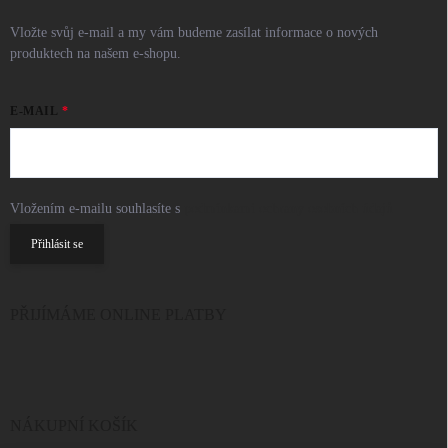
Vložte svůj e-mail a my vám budeme zasílat informace o nových
produktech na našem e-shopu.
E-MAIL
Vložením e-mailu souhlasíte s
podmínkami ochrany osobních údajů
Přihlásit se
PŘIJÍMÁME ONLINE PLATBY
NÁKUPNÍ KOŠÍK