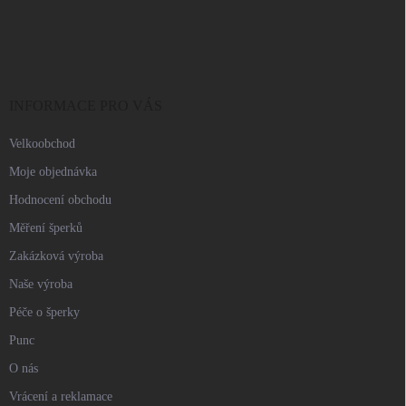
Z
á
p
a
t
í
INFORMACE PRO VÁS
Velkoobchod
Moje objednávka
Hodnocení obchodu
Měření šperků
Zakázková výroba
Naše výroba
Péče o šperky
Punc
O nás
Vrácení a reklamace