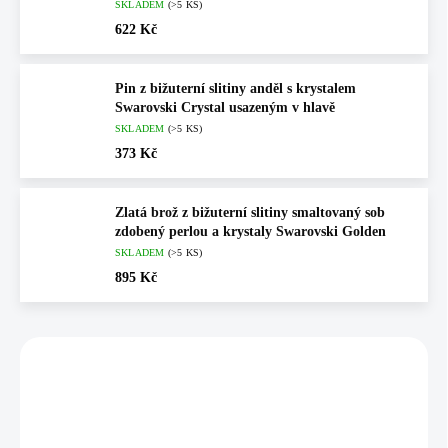
SKLADEM
(>5 KS)
622 Kč
Pin z bižuterní slitiny anděl s krystalem
Swarovski Crystal usazeným v hlavě
SKLADEM
(>5 KS)
373 Kč
Zlatá brož z bižuterní slitiny smaltovaný sob
zdobený perlou a krystaly Swarovski Golden
SKLADEM
(>5 KS)
895 Kč
Vybráno pro vás
💎 RUČNÍ PRÁCE
💎 RUČNÍ PRÁCE
61600981