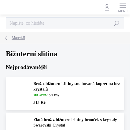
Přejít
na
obsah
Hledat
Materiál
Bižuterní slitina
Nejprodávanější
Brož z bižuterní slitiny smaltovaná kopretina bez
krystalů
SKLADEM
(>5 KS)
515 Kč
Zlatá brož z bižuterní slitiny brouček s krystaly
Swarovski Crystal