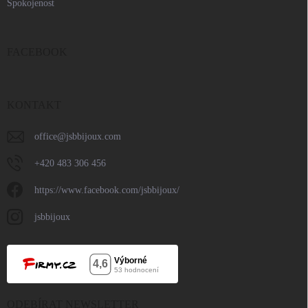
Spokojenost
FACEBOOK
KONTAKT
office
@
jsbbijoux.com
+420 483 306 456
https://www.facebook.com/jsbbijoux/
jsbbijoux
ODEBÍRAT NEWSLETTER