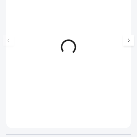
🇨🇿 ČESKÁ VÝROBA
🇨🇿 ČESKÁ VÝROBA
Brož z bižuterní slitiny
Brož z bižuterní sli
smaltovaná kopretina bez
krystaly Swarovski
krystalů
515 Kč
785 Kč
426 Kč bez DPH
649 Kč bez DPH
SKLADEM
(>5 KS)
SKLADEM
(>5 KS)
Do košíku
Do košíku