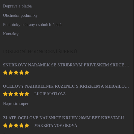
Doprava a platba
Obchodní podmínky
Podmínky ochrany osobních údajů
Kontakty
POSLEDNÍ HODNOCENÍ ŠPERKŮ
ŠŇŮRKOVÝ NÁRAMEK SE STŘÍBRNÝM PŘÍVĚSKEM SRDCE A KRYSTALY SWAROVSKI CRYSTAL (STŘÍBRO 925/1000)
OCELOVÝ NÁHRDELNÍK RŮŽENEC S KŘÍŽKEM A MEDAILONEM
LUCIE MATLOVA
Naprosto super
ZLATÉ OCELOVÉ NÁUŠNICE KRUHY 20MM BEZ KRYSTALŮ
MARKÉTA VOVSÍKOVÁ