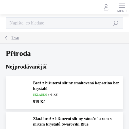
Přejít
na
obsah
Hledat
Tvar
Příroda
Nejprodávanější
Brož z bižuterní slitiny smaltovaná kopretina bez
krystalů
SKLADEM
(>5 KS)
515 Kč
Zlatá brož z bižuterní slitiny vánoční strom s
mixem krystalů Swarovski Blue