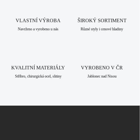
d
a
c
VLASTNÍ VÝROBA
í
ŠIROKÝ SORTIMENT
p
Navrženo a vyrobeno u nás
Různé styly i cenové hladiny
r
v
k
y
v
ý
KVALITNÍ MATERIÁLY
VYROBENO V ČR
p
i
Stříbro, chirurgická ocel, slitiny
Jablonec nad Nisou
s
u
Z
á
p
a
t