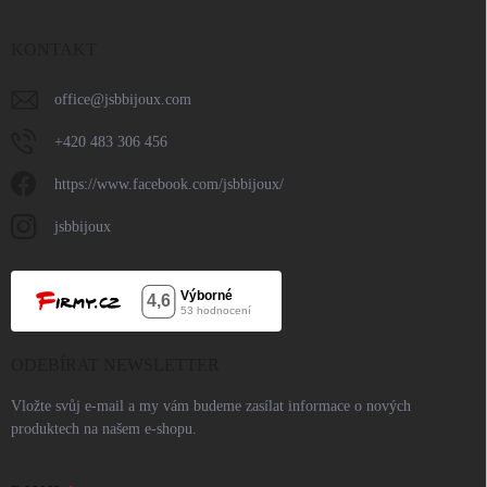
KONTAKT
office
@
jsbbijoux.com
+420 483 306 456
https://www.facebook.com/jsbbijoux/
jsbbijoux
ODEBÍRAT NEWSLETTER
Vložte svůj e-mail a my vám budeme zasílat informace o nových
produktech na našem e-shopu.