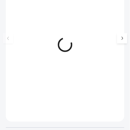
🇨🇿 ČESKÁ VÝROBA
💎 RUČNÍ PRÁCE
🇨🇿 ČESKÁ VÝROBA
Brož z bižuterní slitiny
Brož z bižuterní sli
smaltovaná kopretina bez
strom s mixem krys
krystalů
Swarovski Green
515 Kč
520 Kč
426 Kč bez DPH
430 Kč bez DPH
SKLADEM
(>5 KS)
SKLADEM
(>5 KS)
Do košíku
Do košíku