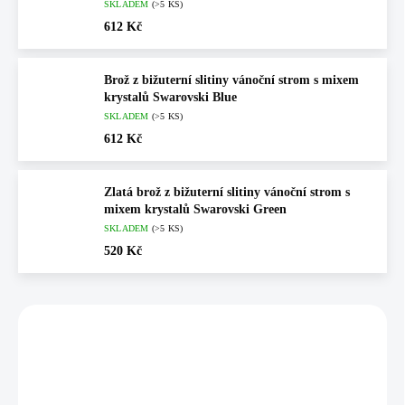
SKLADEM
(>5 KS)
612 Kč
Brož z bižuterní slitiny vánoční strom s mixem
krystalů Swarovski Blue
SKLADEM
(>5 KS)
612 Kč
Zlatá brož z bižuterní slitiny vánoční strom s
mixem krystalů Swarovski Green
SKLADEM
(>5 KS)
520 Kč
Vybráno pro vás
💎 RUČNÍ PRÁCE
NOVINKA
61600981