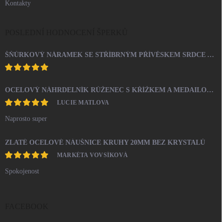
Kontakty
POSLEDNÍ HODNOCENÍ ŠPERKŮ
ŠŇŮRKOVÝ NÁRAMEK SE STŘÍBRNÝM PŘÍVĚSKEM SRDCE A KRYSTALY SWAROVSKI CRYSTAL (STŘÍBRO 925/1000)
OCELOVÝ NÁHRDELNÍK RŮŽENEC S KŘÍŽKEM A MEDAILONEM
LUCIE MATLOVA
Naprosto super
ZLATÉ OCELOVÉ NÁUŠNICE KRUHY 20MM BEZ KRYSTALŮ
MARKÉTA VOVSÍKOVÁ
Spokojenost
FACEBOOK