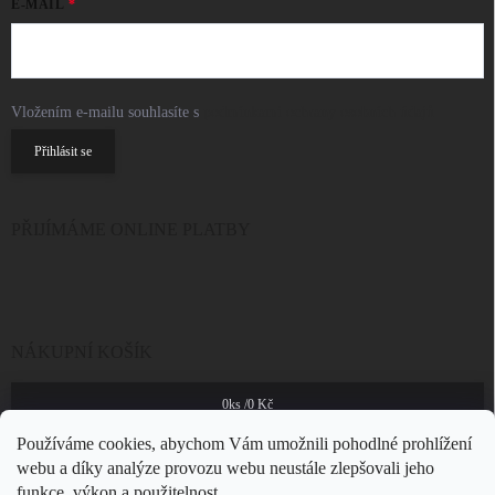
E-MAIL
Vložením e-mailu souhlasíte s
podmínkami ochrany osobních údajů
Přihlásit se
PŘIJÍMÁME ONLINE PLATBY
NÁKUPNÍ KOŠÍK
0
ks /
0 Kč
Používáme cookies, abychom Vám umožnili pohodlné prohlížení
webu a díky analýze provozu webu neustále zlepšovali jeho
funkce, výkon a použitelnost.