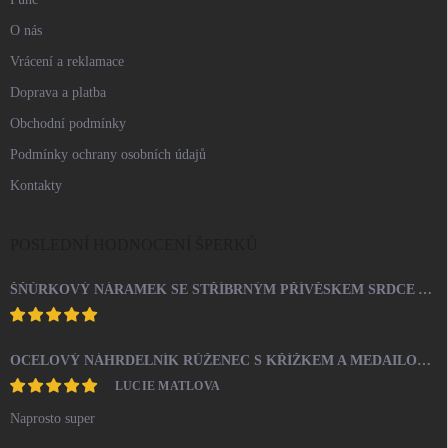
O nás
Vrácení a reklamace
Doprava a platba
Obchodní podmínky
Podmínky ochrany osobních údajů
Kontakty
POSLEDNÍ HODNOCENÍ ŠPERKŮ
ŠŇŮRKOVÝ NÁRAMEK SE STŘÍBRNÝM PŘÍVĚSKEM SRDCE A KRYSTALY SWAROVSKI CRYSTAL (STŘÍBRO 925/1000)
OCELOVÝ NÁHRDELNÍK RŮŽENEC S KŘÍŽKEM A MEDAILONEM
LUCIE MATLOVA
Naprosto super