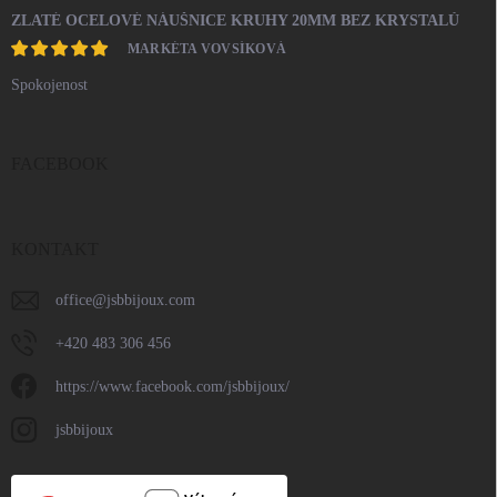
ZLATÉ OCELOVÉ NÁUŠNICE KRUHY 20MM BEZ KRYSTALŮ
MARKÉTA VOVSÍKOVÁ
Spokojenost
FACEBOOK
KONTAKT
office
@
jsbbijoux.com
+420 483 306 456
https://www.facebook.com/jsbbijoux/
jsbbijoux