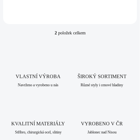
2
položek celkem
O
v
l
á
d
a
c
VLASTNÍ VÝROBA
í
ŠIROKÝ SORTIMENT
p
Navrženo a vyrobeno u nás
Různé styly i cenové hladiny
r
v
k
y
v
ý
KVALITNÍ MATERIÁLY
VYROBENO V ČR
p
i
Stříbro, chirurgická ocel, slitiny
Jablonec nad Nisou
s