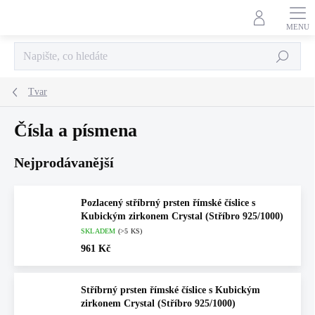
Přejít
na
obsah
Hledat
Tvar
Čísla a písmena
Nejprodávanější
Pozlacený stříbrný prsten římské číslice s
Kubickým zirkonem Crystal (Stříbro 925/1000)
SKLADEM
(>5 KS)
961 Kč
Stříbrný prsten římské číslice s Kubickým
zirkonem Crystal (Stříbro 925/1000)