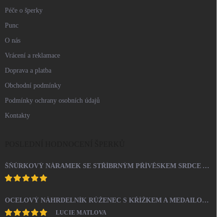
Péče o šperky
Punc
O nás
Vrácení a reklamace
Doprava a platba
Obchodní podmínky
Podmínky ochrany osobních údajů
Kontakty
POSLEDNÍ HODNOCENÍ ŠPERKŮ
ŠŇŮRKOVÝ NÁRAMEK SE STŘÍBRNÝM PŘÍVĚSKEM SRDCE A KRYSTALY SWAROVSKI CRYSTAL (STŘÍBRO 925/1000)
OCELOVÝ NÁHRDELNÍK RŮŽENEC S KŘÍŽKEM A MEDAILONEM
LUCIE MATLOVA