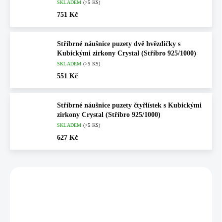
SKLADEM
(>5 KS)
751 Kč
Stříbrné náušnice puzety dvě hvězdičky s
Kubickými zirkony Crystal (Stříbro 925/1000)
SKLADEM
(>5 KS)
551 Kč
Stříbrné náušnice puzety čtyřlístek s Kubickými
zirkony Crystal (Stříbro 925/1000)
SKLADEM
(>5 KS)
627 Kč
Vybráno pro vás
💎 RUČNÍ PRÁCE
💎 RUČNÍ PRÁCE
92400599CR