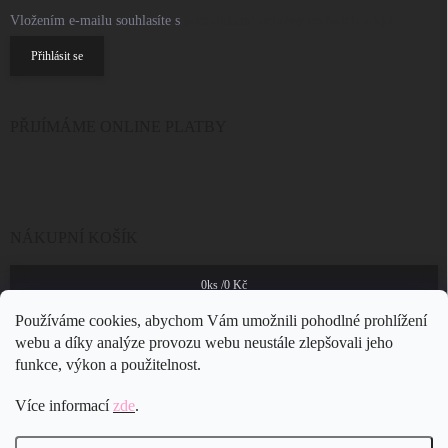
Vložením e-mailu souhlasíte s
podmínkami ochrany osobních údajů
Přihlásit se
PŘIJÍMÁME ONLINE PLATBY
NÁKUPNÍ KOŠÍK
0
ks /
0 Kč
Používáme cookies, abychom Vám umožnili pohodlné prohlížení
webu a díky analýze provozu webu neustále zlepšovali jeho
funkce, výkon a použitelnost.
Více informací
zde
.