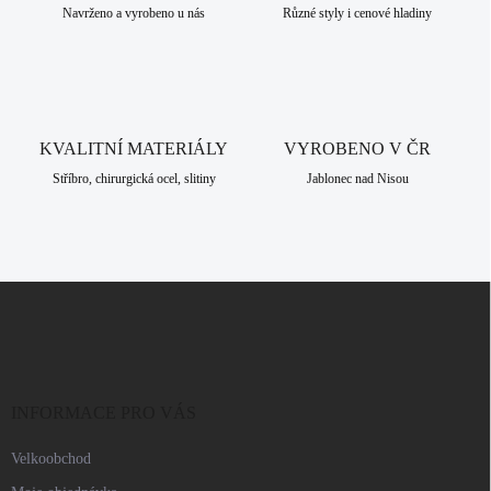
p
Navrženo a vyrobeno u nás
Různé styly i cenové hladiny
r
v
k
y
v
ý
KVALITNÍ MATERIÁLY
VYROBENO V ČR
p
i
Stříbro, chirurgická ocel, slitiny
Jablonec nad Nisou
s
u
Z
á
p
a
t
í
INFORMACE PRO VÁS
Velkoobchod