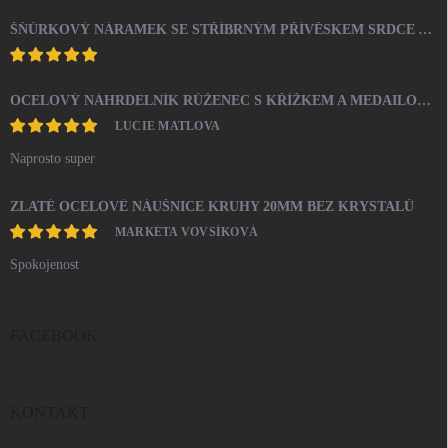
ŠŇŮRKOVÝ NÁRAMEK SE STŘÍBRNÝM PŘÍVĚSKEM SRDCE A KRYSTALY SWAROVSKI CRYSTAL (STŘÍBRO 925/1000)
OCELOVÝ NÁHRDELNÍK RŮŽENEC S KŘÍŽKEM A MEDAILONEM
LUCIE MATLOVA
Naprosto super
ZLATÉ OCELOVÉ NÁUŠNICE KRUHY 20MM BEZ KRYSTALŮ
MARKÉTA VOVSÍKOVÁ
Spokojenost
FACEBOOK
KONTAKT