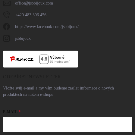
office
@
jsbbijoux.com
+420 483 306 456
https://www.facebook.com/jsbbijoux/
jsbbijoux
ODEBÍRAT NEWSLETTER
Vložte svůj e-mail a my vám budeme zasílat informace o nových
produktech na našem e-shopu.
E-MAIL