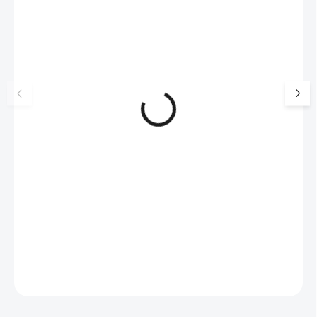
🇨🇿 ČESKÁ VÝROBA
🇨🇿 ČESKÁ VÝROBA
Stříbrné náušnice puzety dvě
Stříbrné dětské náu
hvězdičky s Kubickými zirkony
kroužky motýlek s
Crystal (Stříbro 925/1000)
zirkony Crystal (St
551 Kč
751 Kč
925/1000)
455 Kč bez DPH
621 Kč bez DPH
SKLADEM
(>5 KS)
SKLADEM
(>5 KS)
Do košíku
Do košíku