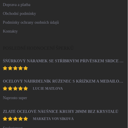
Doprava a platba
Obchodní podmínky
Podmínky ochrany osobních údajů
Kontakty
POSLEDNÍ HODNOCENÍ ŠPERKŮ
ŠŇŮRKOVÝ NÁRAMEK SE STŘÍBRNÝM PŘÍVĚSKEM SRDCE A KRYSTALY SWAROVSKI CRYSTAL (STŘÍBRO 925/1000)
OCELOVÝ NÁHRDELNÍK RŮŽENEC S KŘÍŽKEM A MEDAILONEM
LUCIE MATLOVA
Naprosto super
ZLATÉ OCELOVÉ NÁUŠNICE KRUHY 20MM BEZ KRYSTALŮ
MARKÉTA VOVSÍKOVÁ