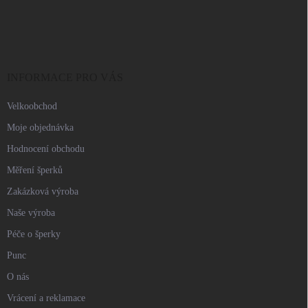
Z
á
p
a
t
í
INFORMACE PRO VÁS
Velkoobchod
Moje objednávka
Hodnocení obchodu
Měření šperků
Zakázková výroba
Naše výroba
Péče o šperky
Punc
O nás
Vrácení a reklamace