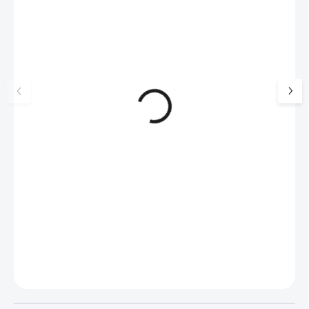
🇨🇿 ČESKÁ VÝROBA
🇨🇿 ČESKÁ VÝROBA
Stříbrný náhrdelník baletka s
Stříbrný náhrdelní
krystaly Swarovski Crystal
srdce v kruhu s Ku
(Stříbro 925/1000)
zirkony Crystal (St
1 318 Kč
1 138 Kč
925/1000)
1089 Kč bez DPH
940 Kč bez DPH
SKLADEM
(>5 KS)
SKLADEM
(>5 KS)
Do košíku
Do košíku