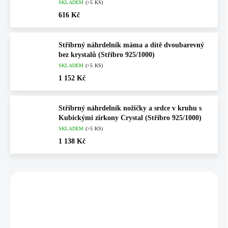
SKLADEM
(>5 KS)
616 Kč
Stříbrný náhrdelník máma a dítě dvoubarevný
bez krystalů (Stříbro 925/1000)
SKLADEM
(>5 KS)
1 152 Kč
Stříbrný náhrdelník nožičky a srdce v kruhu s
Kubickými zirkony Crystal (Stříbro 925/1000)
SKLADEM
(>5 KS)
1 138 Kč
Vybráno pro vás
💎 RUČNÍ PRÁCE
💎 RUČNÍ PRÁCE
92300424CR