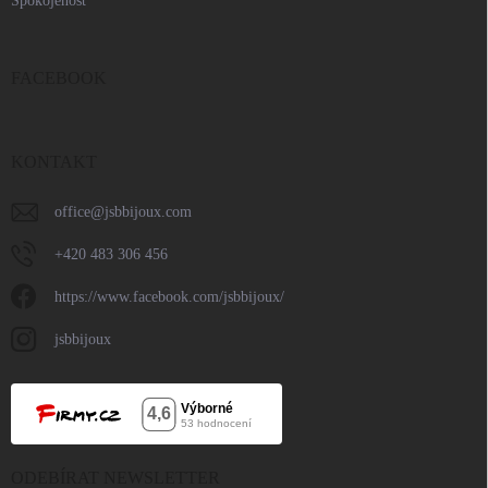
Spokojenost
FACEBOOK
KONTAKT
office
@
jsbbijoux.com
+420 483 306 456
https://www.facebook.com/jsbbijoux/
jsbbijoux
ODEBÍRAT NEWSLETTER