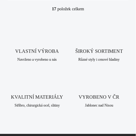
17
položek celkem
O
v
l
á
d
a
c
VLASTNÍ VÝROBA
í
ŠIROKÝ SORTIMENT
p
Navrženo a vyrobeno u nás
Různé styly i cenové hladiny
r
v
k
y
v
ý
KVALITNÍ MATERIÁLY
VYROBENO V ČR
p
i
Stříbro, chirurgická ocel, slitiny
Jablonec nad Nisou
s
u