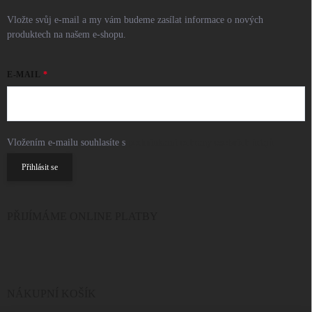
Vložte svůj e-mail a my vám budeme zasílat informace o nových
produktech na našem e-shopu.
E-MAIL
Vložením e-mailu souhlasíte s
podmínkami ochrany osobních údajů
Přihlásit se
PŘIJÍMÁME ONLINE PLATBY
NÁKUPNÍ KOŠÍK