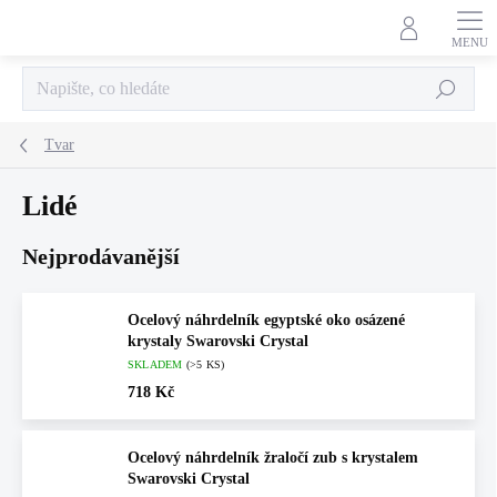
Přejít
na
obsah
Hledat
Tvar
Lidé
Nejprodávanější
Ocelový náhrdelník egyptské oko osázené
krystaly Swarovski Crystal
SKLADEM
(>5 KS)
718 Kč
Ocelový náhrdelník žraločí zub s krystalem
Swarovski Crystal