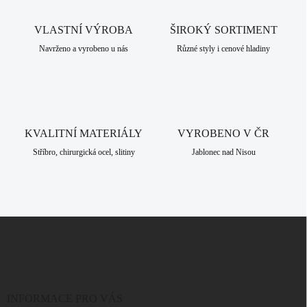
a
c
VLASTNÍ VÝROBA
í
ŠIROKÝ SORTIMENT
p
Navrženo a vyrobeno u nás
Různé styly i cenové hladiny
r
v
k
y
v
ý
KVALITNÍ MATERIÁLY
VYROBENO V ČR
p
i
Stříbro, chirurgická ocel, slitiny
Jablonec nad Nisou
s
u
Z
á
p
a
t
í
INFORMACE PRO VÁS