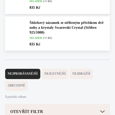
SKLADEM
(>5 KS)
835 Kč
Šňůrkový náramek se stříbrným přívěskem dvě
nohy a krystaly Swarovski Crystal (Stříbro
925/1000)
SKLADEM
(>5 KS)
835 Kč
Ř
a
NEJPRODÁVANĚJŠÍ
NEJLEVNĚJŠÍ
NEJDRAŽŠÍ
z
e
ABECEDNĚ
n
í
3
položek celkem
p
r
OTEVŘÍT FILTR
o