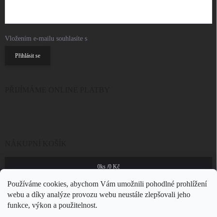
Vložením e-mailu souhlasíte s
podmínkami ochrany osobních údajů
Přihlásit se
PŘIJÍMÁME ONLINE PLATBY
NÁKUPNÍ KOŠÍK
0
ks /
0 Kč
Používáme cookies, abychom Vám umožnili pohodlné prohlížení
webu a díky analýze provozu webu neustále zlepšovali jeho
funkce, výkon a použitelnost.