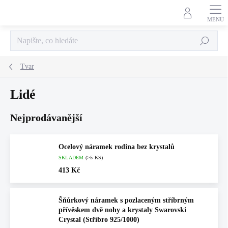
Přejít
na
obsah
Hledat
Tvar
Lidé
Nejprodávanější
Ocelový náramek rodina bez krystalů
SKLADEM
(>5 KS)
413 Kč
Šňůrkový náramek s pozlaceným stříbrným
přívěskem dvě nohy a krystaly Swarovski
Crystal (Stříbro 925/1000)