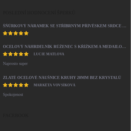
POSLEDNÍ HODNOCENÍ ŠPERKŮ
ŠŇŮRKOVÝ NÁRAMEK SE STŘÍBRNÝM PŘÍVĚSKEM SRDCE A KRYSTALY SWAROVSKI CRYSTAL (STŘÍBRO 925/1000)
OCELOVÝ NÁHRDELNÍK RŮŽENEC S KŘÍŽKEM A MEDAILONEM
LUCIE MATLOVA
Naprosto super
ZLATÉ OCELOVÉ NÁUŠNICE KRUHY 20MM BEZ KRYSTALŮ
MARKÉTA VOVSÍKOVÁ
Spokojenost
FACEBOOK