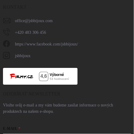
KONTAKT
office
@
jsbbijoux.com
+420 483 306 456
https://www.facebook.com/jsbbijoux/
jsbbijoux
ODEBÍRAT NEWSLETTER
Vložte svůj e-mail a my vám budeme zasílat informace o nových
produktech na našem e-shopu.
E-MAIL