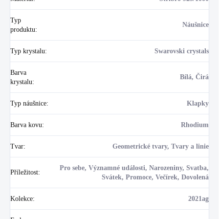
Typ
Náušnice
produktu
:
Typ krystalu
:
Swarovski crystals
Barva
Bílá, Čirá
krystalu
:
Typ náušnice
:
Klapky
Barva kovu
:
Rhodium
Tvar
:
Geometrické tvary, Tvary a linie
Pro sebe, Významné události, Narozeniny, Svatba,
Příležitost
:
Svátek, Promoce, Večírek, Dovolená
Kolekce
:
2021ag