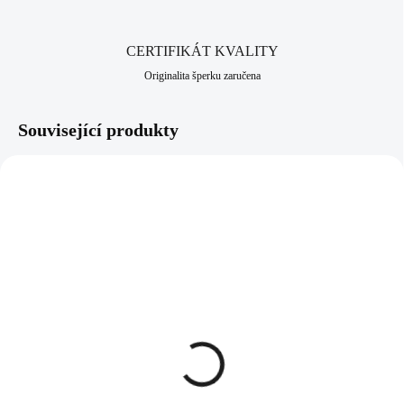
CERTIFIKÁT KVALITY
Originalita šperku zaručena
Související produkty
NOVINKA
92400385G-CR
92400642CR
SKLADEM
SKLADEM
(>5 KS)
(>5 KS)
Pozlacené náušnice klapky
Stříbrné náušnice puzety
velký krystal s malými
plné srdíčko s krystalem
Swarovski Crystal
Swarovski Crystal