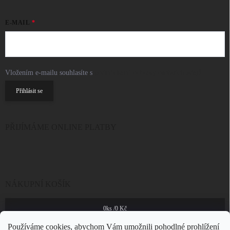
E-MAIL
Vložením e-mailu souhlasíte s
podmínkami ochrany osobních údajů
Přihlásit se
PŘIJÍMÁME ONLINE PLATBY
NÁKUPNÍ KOŠÍK
0
ks /
0 Kč
Používáme cookies, abychom Vám umožnili pohodlné prohlížení