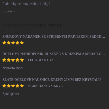
Podmínky ochrany osobních údajů
Kontakty
POSLEDNÍ HODNOCENÍ ŠPERKŮ
ŠŇŮRKOVÝ NÁRAMEK SE STŘÍBRNÝM PŘÍVĚSKEM SRDCE A KRYSTALY SWAROVSKI CRYSTAL (STŘÍBRO 925/1000)
OCELOVÝ NÁHRDELNÍK RŮŽENEC S KŘÍŽKEM A MEDAILONEM
LUCIE MATLOVA
Naprosto super
ZLATÉ OCELOVÉ NÁUŠNICE KRUHY 20MM BEZ KRYSTALŮ
MARKÉTA VOVSÍKOVÁ
Spokojenost