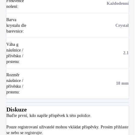
Frekvence
Každodenní
nošení
:
Barva
krystalu dle
Crystal
barevnice
:
Váha g
náušnice /
2.1
přívěsku /
prstenu
:
Rozměr
náušnice /
18 mm
přívěsku /
prstenu
:
Diskuze
Buďte první, kdo napíše příspěvek k této položce.
Pouze registrovaní uživatelé mohou vkládat příspěvky. Prosím
přihlaste
se
nebo se
registrujte
.