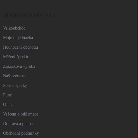
a
t
í
INFORMACE PRO VÁS
Velkoobchod
Moje objednávka
Hodnocení obchodu
Měření šperků
Zakázková výroba
Naše výroba
Péče o šperky
Punc
O nás
Vrácení a reklamace
Doprava a platba
Obchodní podmínky