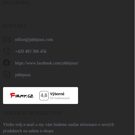
FACEBOOK
KONTAKT
office
@
jsbbijoux.com
+420 483 306 456
https://www.facebook.com/jsbbijoux/
jsbbijoux
ODEBÍRAT NEWSLETTER
Vložte svůj e-mail a my vám budeme zasílat informace o nových
produktech na našem e-shopu.