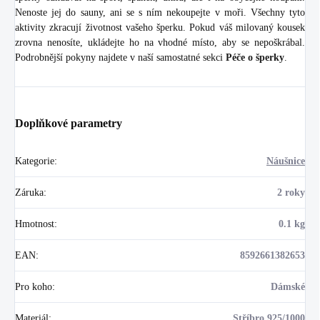
Nenoste jej do sauny, ani se s ním nekoupejte v moři. Všechny tyto
aktivity zkracují životnost vašeho šperku. Pokud váš milovaný kousek
zrovna nenosíte, ukládejte ho na vhodné místo, aby se nepoškrábal.
Podrobnější pokyny najdete v naší samostatné sekci
Péče o šperky
.
Doplňkové parametry
Kategorie
:
Náušnice
Záruka
:
2 roky
Hmotnost
:
0.1 kg
EAN
:
8592661382653
Pro koho
:
Dámské
Materiál
:
Stříbro 925/1000