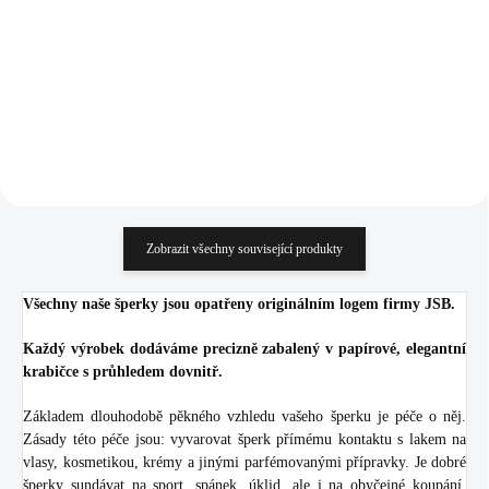
(Stříbro 925/1000)
(Stříbro 925/1000)
1 251 Kč
1 070 Kč
1 033,88 Kč bez DPH
884,30 Kč bez DPH
Do košíku
Do košíku
Zobrazit všechny související produkty
Všechny naše šperky jsou opatřeny originálním logem firmy JSB.
Každý výrobek dodáváme precizně zabalený v papírové, elegantní
krabičce s průhledem dovnitř.
Základem dlouhodobě pěkného vzhledu vašeho šperku je péče o něj.
Zásady této péče jsou: vyvarovat šperk přímému kontaktu s lakem na
vlasy, kosmetikou, krémy a jinými parfémovanými přípravky. Je dobré
šperky sundávat na sport, spánek, úklid, ale i na obyčejné koupání.