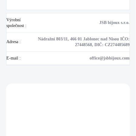
Výrobní
JSB bijoux s.r.o.
společnost
:
Nádražní 803/11, 466 01 Jablonec nad Nisou IČO:
Adresa
:
27448568, DIČ: CZ274485689
E-mail
:
office@jsbbijoux.com
Zákazníci také nakoupili
NOVINKA
17405
🇨🇿 ČESKÁ VÝROBA