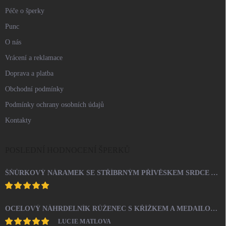
Péče o šperky
Punc
O nás
Vrácení a reklamace
Doprava a platba
Obchodní podmínky
Podmínky ochrany osobních údajů
Kontakty
POSLEDNÍ HODNOCENÍ ŠPERKŮ
ŠŇŮRKOVÝ NÁRAMEK SE STŘÍBRNÝM PŘÍVĚSKEM SRDCE A KRYSTALY SWAROVSKI CRYSTAL (STŘÍBRO 925/1000)
OCELOVÝ NÁHRDELNÍK RŮŽENEC S KŘÍŽKEM A MEDAILONEM
LUCIE MATLOVA