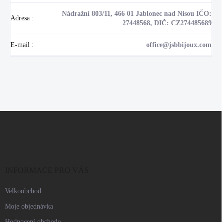
Nádražní 803/11, 466 01 Jablonec nad Nisou IČO:
Adresa
:
27448568, DIČ: CZ274485689
E-mail
:
office@jsbbijoux.com
Z
á
p
a
t
í
INFORMACE PRO VÁS
Velkoobchod
Moje objednávka
Hodnocení obchodu