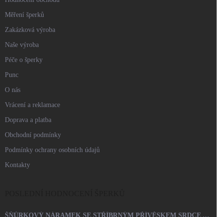
Měření šperků
Zakázková výroba
Naše výroba
Péče o šperky
Punc
O nás
Vrácení a reklamace
Doprava a platba
Obchodní podmínky
Podmínky ochrany osobních údajů
Kontakty
POSLEDNÍ HODNOCENÍ ŠPERKŮ
ŠŇŮRKOVÝ NÁRAMEK SE STŘÍBRNÝM PŘÍVĚSKEM SRDCE A KRYSTALY SWAROVSKI CRYSTAL (STŘÍBRO 925/1000)