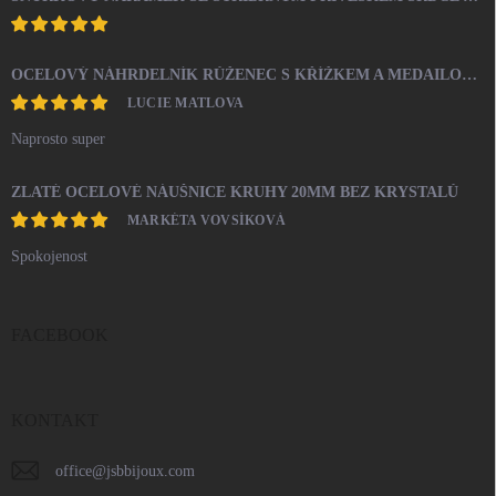
OCELOVÝ NÁHRDELNÍK RŮŽENEC S KŘÍŽKEM A MEDAILONEM
LUCIE MATLOVA
Naprosto super
ZLATÉ OCELOVÉ NÁUŠNICE KRUHY 20MM BEZ KRYSTALŮ
MARKÉTA VOVSÍKOVÁ
Spokojenost
FACEBOOK
KONTAKT
office
@
jsbbijoux.com