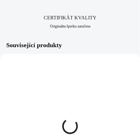
CERTIFIKÁT KVALITY
Originalita šperku zaručena
Související produkty
NOVINKA
NOVINKA
92400681AMAG
92400632CR
SKLADEM
SKLADEM
(>5 KS)
(>5 KS)
Stříbrné náušnice klapky s
Stříbrné náušnice
ručně mačkaným
kroucené kruhy s perlou a
kamenem tvaru kapky
kubickým zirkonem