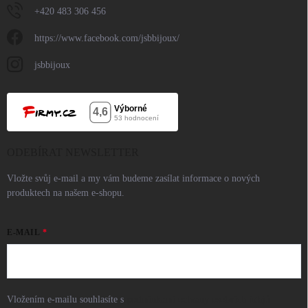
+420 483 306 456
https://www.facebook.com/jsbbijoux/
jsbbijoux
ODEBÍRAT NEWSLETTER
Vložte svůj e-mail a my vám budeme zasílat informace o nových
produktech na našem e-shopu.
E-MAIL
Vložením e-mailu souhlasíte s
podmínkami ochrany osobních údajů