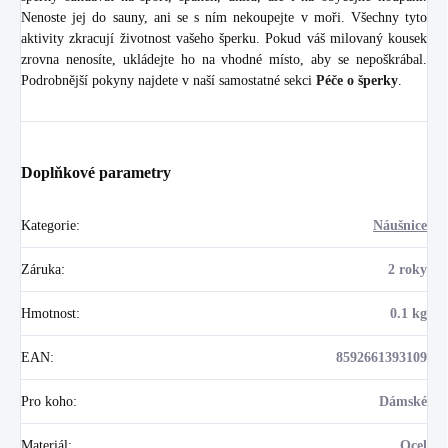
Nenoste jej do sauny, ani se s ním nekoupejte v moři. Všechny tyto
aktivity zkracují životnost vašeho šperku. Pokud váš milovaný kousek
zrovna nenosíte, ukládejte ho na vhodné místo, aby se nepoškrábal.
Podrobnější pokyny najdete v naší samostatné sekci
Péče o šperky
.
Doplňkové parametry
Kategorie
:
Náušnice
Záruka
:
2 roky
Hmotnost
:
0.1 kg
EAN
:
8592661393109
Pro koho
:
Dámské
Materiál
:
Ocel