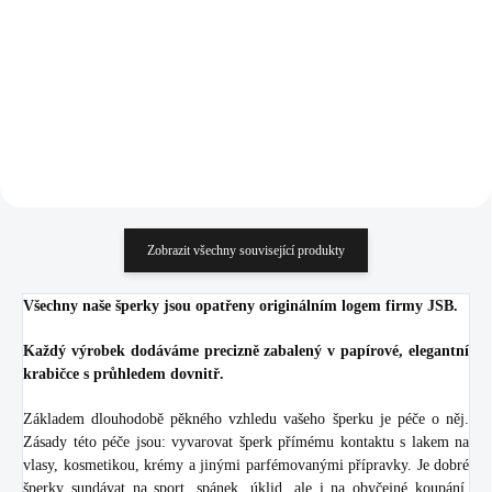
Amethyst Ag (Stříbro
Crystal (Stříbro 925/1000)
1 912 Kč
1 350 Kč
925/1000)
1 580,17 Kč bez DPH
1 115,70 Kč bez DPH
Do košíku
Do košíku
Zobrazit všechny související produkty
Všechny naše šperky jsou opatřeny originálním logem firmy JSB.
Každý výrobek dodáváme precizně zabalený v papírové, elegantní
krabičce s průhledem dovnitř.
Základem dlouhodobě pěkného vzhledu vašeho šperku je péče o něj.
Zásady této péče jsou: vyvarovat šperk přímému kontaktu s lakem na
vlasy, kosmetikou, krémy a jinými parfémovanými přípravky. Je dobré
šperky sundávat na sport, spánek, úklid, ale i na obyčejné koupání.