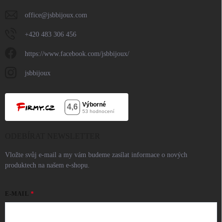
office
@
jsbbijoux.com
+420 483 306 456
https://www.facebook.com/jsbbijoux/
jsbbijoux
ODEBÍRAT NEWSLETTER
Vložte svůj e-mail a my vám budeme zasílat informace o nových
produktech na našem e-shopu.
E-MAIL