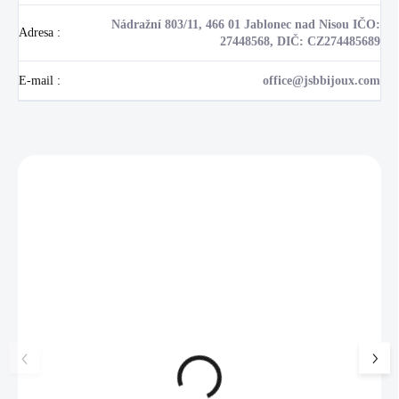
Nádražní 803/11, 466 01 Jablonec nad Nisou IČO:
Adresa
:
27448568, DIČ: CZ274485689
E-mail
:
office@jsbbijoux.com
Zákazníci také nakoupili
NOVINKA
17405
🇨🇿 ČESKÁ VÝROBA