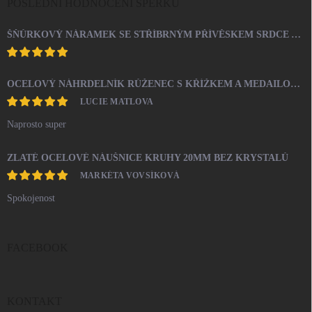
POSLEDNÍ HODNOCENÍ ŠPERKŮ
ŠŇŮRKOVÝ NÁRAMEK SE STŘÍBRNÝM PŘÍVĚSKEM SRDCE A KRYSTALY SWAROVSKI CRYSTAL (STŘÍBRO 925/1000)
OCELOVÝ NÁHRDELNÍK RŮŽENEC S KŘÍŽKEM A MEDAILONEM
LUCIE MATLOVA
Naprosto super
ZLATÉ OCELOVÉ NÁUŠNICE KRUHY 20MM BEZ KRYSTALŮ
MARKÉTA VOVSÍKOVÁ
Spokojenost
FACEBOOK
KONTAKT