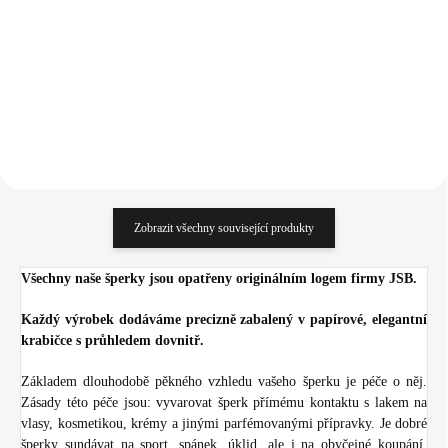
Golden Shadow
925/1000)
1 112 Kč
937 Kč
919,01 Kč bez DPH
774,38 Kč bez DPH
Do košíku
Do košíku
Zobrazit všechny související produkty
Všechny naše šperky jsou opatřeny originálním logem firmy JSB.
Každý výrobek dodáváme precizně zabalený v papírové, elegantní
krabičce s průhledem dovnitř.
Základem dlouhodobě pěkného vzhledu vašeho šperku je péče o něj.
Zásady této péče jsou: vyvarovat šperk přímému kontaktu s lakem na
vlasy, kosmetikou, krémy a jinými parfémovanými přípravky. Je dobré
šperky sundávat na sport, spánek, úklid, ale i na obyčejné koupání.