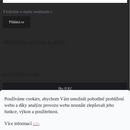
Vložením e-mailu souhlasíte s
podmínkami ochrany osobních údajů
Přihlásit se
PŘIJÍMÁME ONLINE PLATBY
NÁKUPNÍ KOŠÍK
0
ks /
0 Kč
Používáme cookies, abychom Vám umožnili pohodlné prohlížení
webu a díky analýze provozu webu neustále zlepšovali jeho
funkce, výkon a použitelnost.
Více informací
zde
.