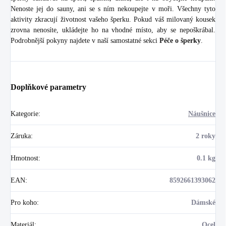
Nenoste jej do sauny, ani se s ním nekoupejte v moři. Všechny tyto
aktivity zkracují životnost vašeho šperku. Pokud váš milovaný kousek
zrovna nenosíte, ukládejte ho na vhodné místo, aby se nepoškrábal.
Podrobnější pokyny najdete v naší samostatné sekci
Péče o šperky
.
Doplňkové parametry
Kategorie
:
Náušnice
Záruka
:
2 roky
Hmotnost
:
0.1 kg
EAN
:
8592661393062
Pro koho
:
Dámské
Materiál
:
Ocel