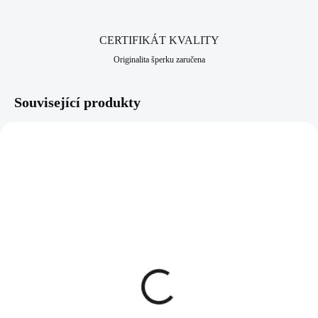
CERTIFIKÁT KVALITY
Originalita šperku zaručena
Související produkty
NOVINKA
61400987G-GSH
92400656R
SKLADEM
SKLADEM
(>5 KS)
(>5 KS)
Zlaté ocelové náušnice
Stříbrné náušnice puzety
puzety řetízek se střapcem
pomačkané kolečko bez
a s krystaly Swarovski
krystalů (Stříbro