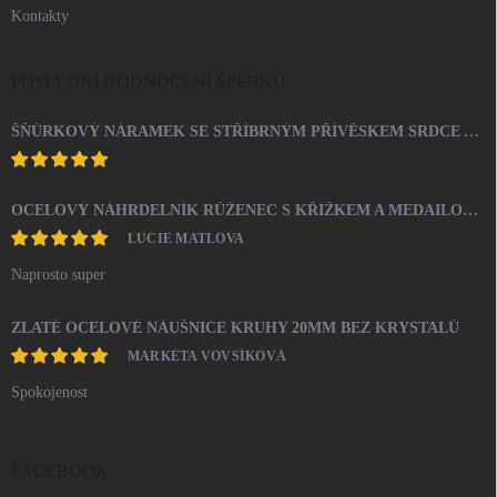
Kontakty
POSLEDNÍ HODNOCENÍ ŠPERKŮ
ŠŇŮRKOVÝ NÁRAMEK SE STŘÍBRNÝM PŘÍVĚSKEM SRDCE A KRYSTALY SWAROVSKI CRYSTAL (STŘÍBRO 925/1000)
OCELOVÝ NÁHRDELNÍK RŮŽENEC S KŘÍŽKEM A MEDAILONEM
LUCIE MATLOVA
Naprosto super
ZLATÉ OCELOVÉ NÁUŠNICE KRUHY 20MM BEZ KRYSTALŮ
MARKÉTA VOVSÍKOVÁ
Spokojenost
FACEBOOK