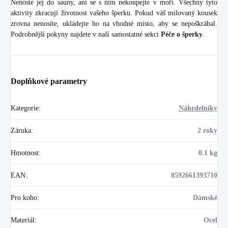
Nenoste jej do sauny, ani se s ním nekoupejte v moři. Všechny tyto
aktivity zkracují životnost vašeho šperku. Pokud váš milovaný kousek
zrovna nenosíte, ukládejte ho na vhodné místo, aby se nepoškrábal.
Podrobnější pokyny najdete v naší samostatné sekci
Péče o šperky
.
Doplňkové parametry
Kategorie
:
Náhrdelníky
Záruka
:
2 roky
Hmotnost
:
0.1 kg
EAN
:
8592661393710
Pro koho
:
Dámské
Materiál
:
Ocel