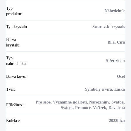
Typ
Náhrdelník
produktu
:
Typ krystalu
:
Swarovski crystals
Barva
Bílá, Čirá
krystalu
:
Typ
S řetízkem
náhrdelníku
:
Barva kovu
:
Ocel
Tvar
:
Symboly a víra, Láska
Pro sebe, Významné události, Narozeniny, Svatba,
Příležitost
:
Svátek, Promoce, Večírek, Dovolená
Kolekce
:
2022bizu