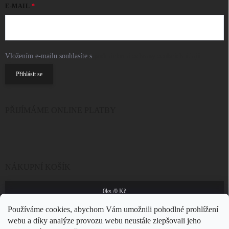
E-MAIL
Vložením e-mailu souhlasíte s
podmínkami ochrany osobních údajů
Přihlásit se
PŘIJÍMÁME ONLINE PLATBY
NÁKUPNÍ KOŠÍK
0
ks /
0 Kč
Používáme cookies, abychom Vám umožnili pohodlné prohlížení
webu a díky analýze provozu webu neustále zlepšovali jeho