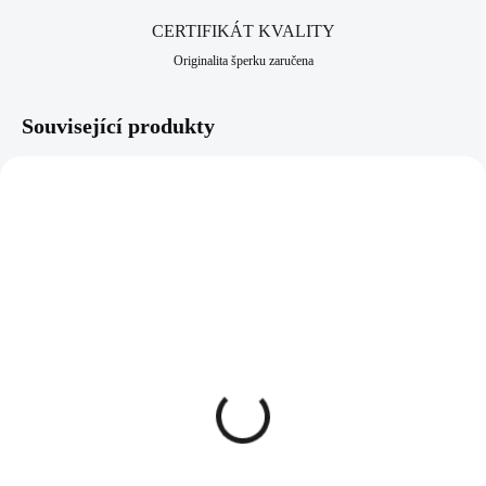
CERTIFIKÁT KVALITY
Originalita šperku zaručena
Související produkty
61300990G-GSH
92300171ICE
SKLADEM
SKLADEM
(>5 KS)
(>5 KS)
Zlatý ocelový náhrdelník
Stříbrný náhrdelník s
kříž a srdce s krystaly
přívěskem oválu s dírou a
Swarovski Golden
krystaly Swarovski Ice
Shadow
malý (Stříbro 925/1000)
760 Kč
1 648 Kč