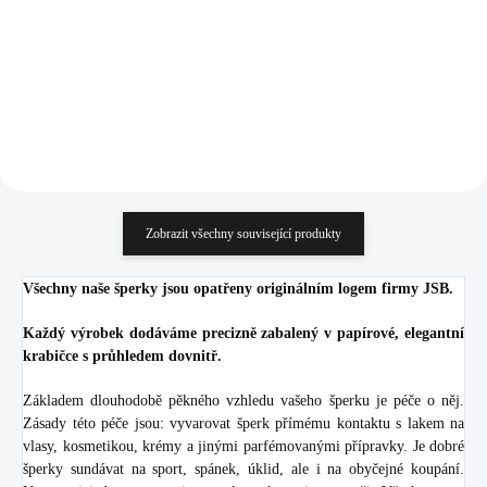
628,10 Kč bez DPH
1 361,98 Kč bez DPH
Do košíku
Do košíku
Zobrazit všechny související produkty
Všechny naše šperky jsou opatřeny originálním logem firmy JSB.
Každý výrobek dodáváme precizně zabalený v papírové, elegantní
krabičce s průhledem dovnitř.
Základem dlouhodobě pěkného vzhledu vašeho šperku je péče o něj.
Zásady této péče jsou: vyvarovat šperk přímému kontaktu s lakem na
vlasy, kosmetikou, krémy a jinými parfémovanými přípravky. Je dobré
šperky sundávat na sport, spánek, úklid, ale i na obyčejné koupání.