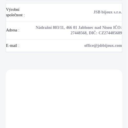
Výrobní
JSB bijoux s.r.o.
společnost
:
Nádražní 803/11, 466 01 Jablonec nad Nisou IČO:
Adresa
:
27448568, DIČ: CZ274485689
E-mail
:
office@jsbbijoux.com
Zákazníci také nakoupili
NOVINKA
💎 RUČNÍ PRÁCE
17405
🇨🇿 ČESKÁ VÝROBA
🇨🇿 ČESKÁ VÝROBA