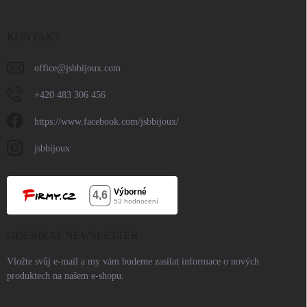
KONTAKT
office
@
jsbbijoux.com
+420 483 306 456
https://www.facebook.com/jsbbijoux/
jsbbijoux
ODEBÍRAT NEWSLETTER
Vložte svůj e-mail a my vám budeme zasílat informace o nových
produktech na našem e-shopu.