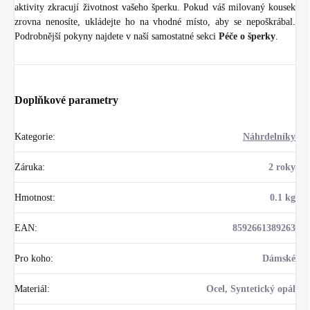
aktivity zkracují životnost vašeho šperku. Pokud váš milovaný kousek
zrovna nenosíte, ukládejte ho na vhodné místo, aby se nepoškrábal.
Podrobnější pokyny najdete v naší samostatné sekci
Péče o šperky
.
Doplňkové parametry
Kategorie
:
Náhrdelníky
Záruka
:
2 roky
Hmotnost
:
0.1 kg
EAN
:
8592661389263
Pro koho
:
Dámské
Materiál
:
Ocel, Syntetický opál