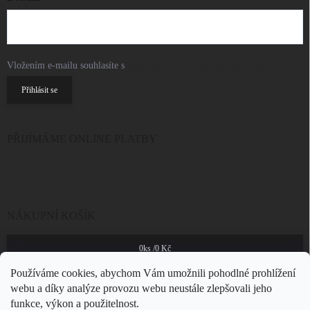
Vložením e-mailu souhlasíte s
podmínkami ochrany osobních údajů
Přihlásit se
PŘIJÍMÁME ONLINE PLATBY
NÁKUPNÍ KOŠÍK
0
ks /
0 Kč
Používáme cookies, abychom Vám umožnili pohodlné prohlížení
webu a díky analýze provozu webu neustále zlepšovali jeho
funkce, výkon a použitelnost.