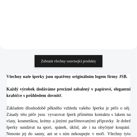
506,61 Kč bez DPH
480,17 Kč bez DPH
Do košíku
Do košíku
Zobrazit všechny související produkty
Všechny naše šperky jsou opatřeny originálním logem firmy JSB.
Každý výrobek dodáváme precizně zabalený v papírové, elegantní
krabičce s průhledem dovnitř.
Základem dlouhodobě pěkného vzhledu vašeho šperku je péče o něj.
Zásady této péče jsou: vyvarovat šperk přímému kontaktu s lakem na
vlasy, kosmetikou, krémy a jinými parfémovanými přípravky. Je dobré
šperky sundávat na sport, spánek, úklid, ale i na obyčejné koupání.
Nenoste jej do sauny, ani se s ním nekoupejte v moři. Všechny tyto