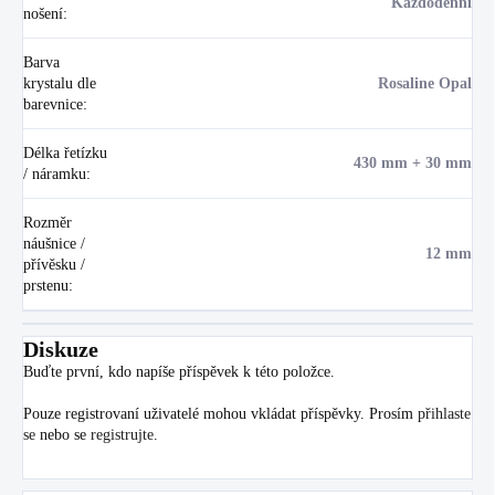
Každodenní
nošení
:
Barva
krystalu dle
Rosaline Opal
barevnice
:
Délka řetízku
430 mm + 30 mm
/ náramku
:
Rozměr
náušnice /
12 mm
přívěsku /
prstenu
:
Diskuze
Buďte první, kdo napíše příspěvek k této položce.
Pouze registrovaní uživatelé mohou vkládat příspěvky. Prosím
přihlaste
se
nebo se
registrujte
.