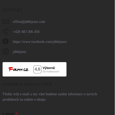
KONTAKT
office
@
jsbbijoux.com
+420 483 306 456
https://www.facebook.com/jsbbijoux/
jsbbijoux
ODEBÍRAT NEWSLETTER
Vložte svůj e-mail a my vám budeme zasílat informace o nových
produktech na našem e-shopu.
E-MAIL