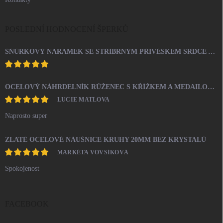
POSLEDNÍ HODNOCENÍ ŠPERKŮ
ŠŇŮRKOVÝ NÁRAMEK SE STŘÍBRNÝM PŘÍVĚSKEM SRDCE A KRYSTALY SWAROVSKI CRYSTAL (STŘÍBRO 925/1000)
OCELOVÝ NÁHRDELNÍK RŮŽENEC S KŘÍŽKEM A MEDAILONEM
LUCIE MATLOVA
Naprosto super
ZLATÉ OCELOVÉ NÁUŠNICE KRUHY 20MM BEZ KRYSTALŮ
MARKÉTA VOVSÍKOVÁ
Spokojenost
FACEBOOK