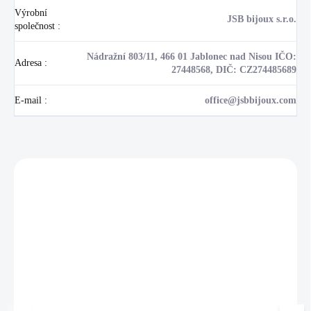
Výrobní
JSB bijoux s.r.o.
společnost
:
Nádražní 803/11, 466 01 Jablonec nad Nisou IČO:
Adresa
:
27448568, DIČ: CZ274485689
E-mail
:
office@jsbbijoux.com
Zákazníci také nakoupili
NOVINKA
💎 RUČNÍ PRÁCE
17405
🇨🇿 ČESKÁ VÝROBA
🇨🇿 ČESKÁ VÝROBA