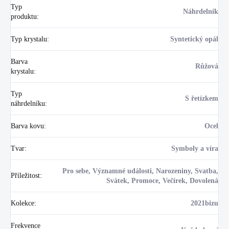
Typ
Náhrdelník
produktu
:
Typ krystalu
:
Syntetický opál
Barva
Růžová
krystalu
:
Typ
S řetízkem
náhrdelníku
:
Barva kovu
:
Ocel
Tvar
:
Symboly a víra
Pro sebe, Významné události, Narozeniny, Svatba,
Příležitost
:
Svátek, Promoce, Večírek, Dovolená
Kolekce
:
2021bizu
Frekvence