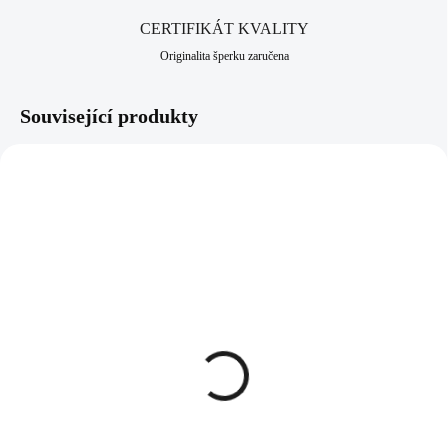
CERTIFIKÁT KVALITY
Originalita šperku zaručena
Související produkty
61300932WHOP
61500932ROOP
SKLADEM
SKLADEM
(>5 KS)
(>5 KS)
Ocelový náhrdelník s
Ocelový náramek s
přívěskem kříže ze
přívěskem kříže ze
syntetického bílého opálu
syntetického růžového
opálu
613 Kč
581 Kč