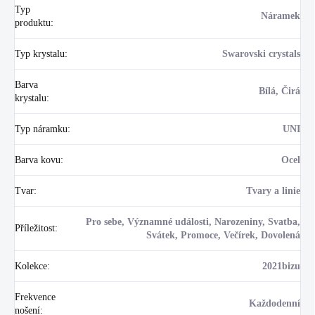
Typ
Náramek
produktu
:
Typ krystalu
:
Swarovski crystals
Barva
Bílá, Čirá
krystalu
:
Typ náramku
:
UNI
Barva kovu
:
Ocel
Tvar
:
Tvary a linie
Pro sebe, Významné události, Narozeniny, Svatba,
Příležitost
:
Svátek, Promoce, Večírek, Dovolená
Kolekce
:
2021bizu
Frekvence
Každodenní
nošení
: