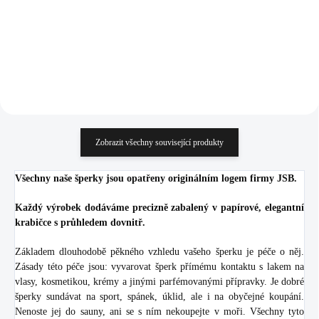
1 656,20 Kč bez DPH
1 045,45 Kč bez DPH
Do košíku
Do košíku
Zobrazit všechny související produkty
Všechny naše šperky jsou opatřeny originálním logem firmy JSB.
Každý výrobek dodáváme precizně zabalený v papírové, elegantní
krabičce s průhledem dovnitř.
Základem dlouhodobě pěkného vzhledu vašeho šperku je péče o něj.
Zásady této péče jsou: vyvarovat šperk přímému kontaktu s lakem na
vlasy, kosmetikou, krémy a jinými parfémovanými přípravky. Je dobré
šperky sundávat na sport, spánek, úklid, ale i na obyčejné koupání.
Nenoste jej do sauny, ani se s ním nekoupejte v moři. Všechny tyto