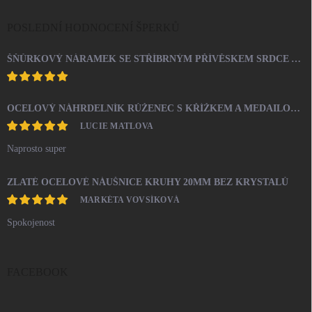
POSLEDNÍ HODNOCENÍ ŠPERKŮ
ŠŇŮRKOVÝ NÁRAMEK SE STŘÍBRNÝM PŘÍVĚSKEM SRDCE A KRYSTALY SWAROVSKI CRYSTAL (STŘÍBRO 925/1000)
OCELOVÝ NÁHRDELNÍK RŮŽENEC S KŘÍŽKEM A MEDAILONEM
LUCIE MATLOVA
Naprosto super
ZLATÉ OCELOVÉ NÁUŠNICE KRUHY 20MM BEZ KRYSTALŮ
MARKÉTA VOVSÍKOVÁ
Spokojenost
FACEBOOK