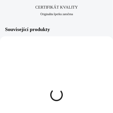
CERTIFIKÁT KVALITY
Originalita šperku zaručena
Související produkty
61400867CR
61510134CR
SKLADEM
SKLADEM
(>5 KS)
(>5 KS)
Ocelové náušnice puzety
Ocelový náramek kovový
nepravidelně vlnité s
trojúhelník a proužek s
krystaly Swarovski
krystaly Swarovski
Crystal
Crystal
2 004 Kč
1 265 Kč