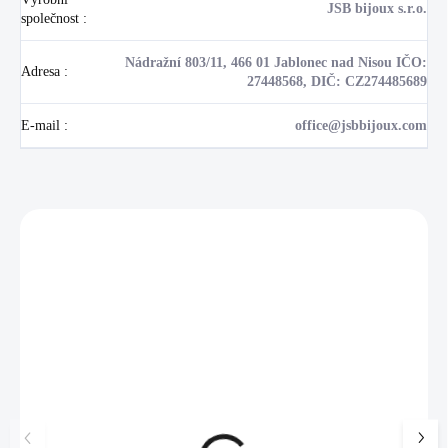
JSB bijoux s.r.o.
společnost
:
Nádražní 803/11, 466 01 Jablonec nad Nisou IČO:
Adresa
:
27448568, DIČ: CZ274485689
E-mail
:
office@jsbbijoux.com
Zákazníci také nakoupili
NOVINKA
💎 RUČNÍ PRÁCE
17405
🇨🇿 ČESKÁ VÝROBA
🇨🇿 ČESKÁ VÝROBA