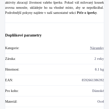
aktivity zkracují životnost vašeho šperku. Pokud váš milovaný kousek
zrovna nenosíte, ukládejte ho na vhodné místo, aby se nepoškrábal.
Podrobnější pokyny najdete v naší samostatné sekci
Péče o šperky
.
Doplňkové parametry
Kategorie
:
Náramky
Záruka
:
2 roky
Hmotnost
:
0.1 kg
EAN
:
8592661386392
Pro koho
:
Dámské
Materiál
:
Ocel