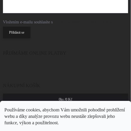
Vložením e-mailu souhlasíte s
podmínkami ochrany osobních údajů
Přihlásit se
PŘIJÍMÁME ONLINE PLATBY
NÁKUPNÍ KOŠÍK
0
ks /
0 Kč
Používáme cookies, abychom Vám umožnili pohodlné prohlížení
webu a díky analýze provozu webu neustále zlepšovali jeho
funkce, výkon a použitelnost.