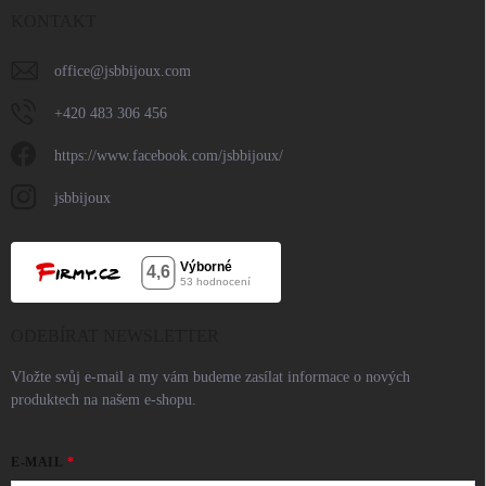
KONTAKT
office
@
jsbbijoux.com
+420 483 306 456
https://www.facebook.com/jsbbijoux/
jsbbijoux
ODEBÍRAT NEWSLETTER
Vložte svůj e-mail a my vám budeme zasílat informace o nových
produktech na našem e-shopu.
E-MAIL