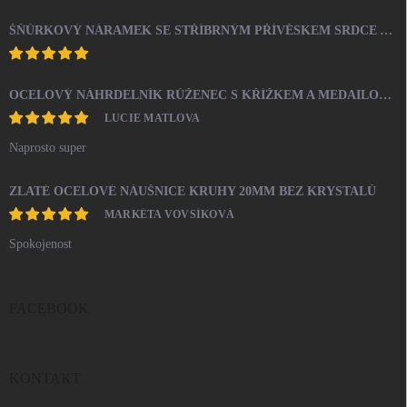
ŠŇŮRKOVÝ NÁRAMEK SE STŘÍBRNÝM PŘÍVĚSKEM SRDCE A KRYSTALY SWAROVSKI CRYSTAL (STŘÍBRO 925/1000)
OCELOVÝ NÁHRDELNÍK RŮŽENEC S KŘÍŽKEM A MEDAILONEM
LUCIE MATLOVA
Naprosto super
ZLATÉ OCELOVÉ NÁUŠNICE KRUHY 20MM BEZ KRYSTALŮ
MARKÉTA VOVSÍKOVÁ
Spokojenost
FACEBOOK
KONTAKT