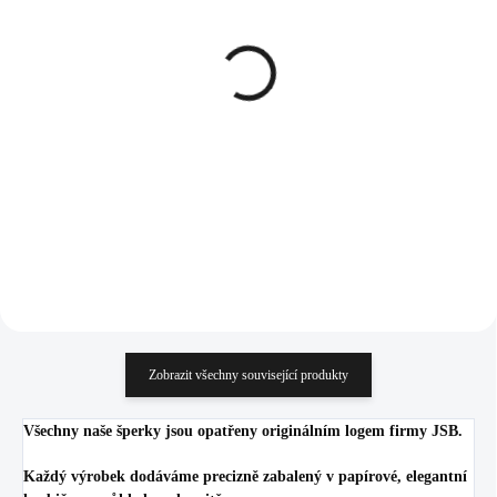
SKLADEM
SKLADEM
(>5 KS)
(>5 KS)
Stříbrné náušnice kruhy s
Náušnice puzety z
šikmou řadou krystalů
bižuterní slitiny tlapka v
Swarovski Crystal
srdíčku s černým smaltem
(Stříbro 925/1000)
1 305 Kč
417 Kč
1 078,51 Kč bez DPH
344,63 Kč bez DPH
Do košíku
Do košíku
Zobrazit všechny související produkty
Všechny naše šperky jsou opatřeny originálním logem firmy JSB.
Každý výrobek dodáváme precizně zabalený v papírové, elegantní