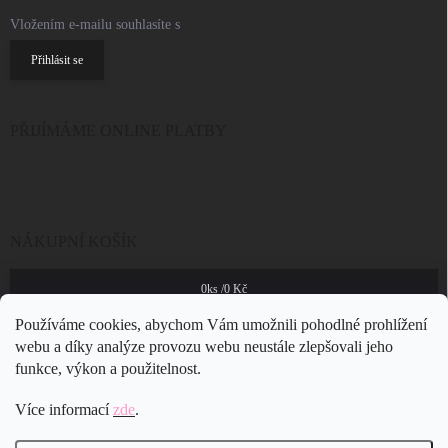
Vložením e-mailu souhlasíte s
podmínkami ochrany osobních údajů
Přihlásit se
PŘIJÍMÁME ONLINE PLATBY
NÁKUPNÍ KOŠÍK
0
ks /
0 Kč
Používáme cookies, abychom Vám umožnili pohodlné prohlížení
webu a díky analýze provozu webu neustále zlepšovali jeho
funkce, výkon a použitelnost.
Více informací
zde
.