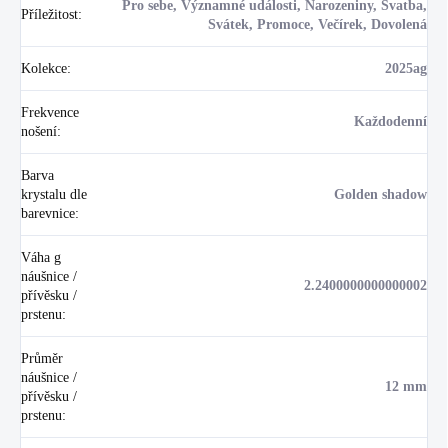
Pro sebe, Významné události, Narozeniny, Svatba,
Příležitost
:
Svátek, Promoce, Večírek, Dovolená
Kolekce
:
2025ag
Frekvence
Každodenní
nošení
:
Barva
krystalu dle
Golden shadow
barevnice
:
Váha g
náušnice /
2.2400000000000002
přívěsku /
prstenu
:
Průměr
náušnice /
12 mm
přívěsku /
prstenu
: