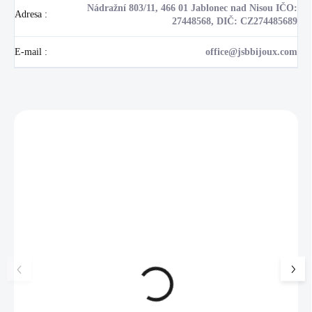
Nádražní 803/11, 466 01 Jablonec nad Nisou IČO:
Adresa
:
27448568, DIČ: CZ274485689
E-mail
:
office@jsbbijoux.com
Zákazníci také nakoupili
NOVINKA
17405
🇨🇿 ČESKÁ VÝROBA
Luxusní dárková krabička na
Šperkovnice malá b