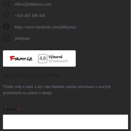
office
@
jsbbijoux.com
+420 483 306 456
https://www.facebook.com/jsbbijoux/
jsbbijoux
ODEBÍRAT NEWSLETTER
Vložte svůj e-mail a my vám budeme zasílat informace o nových
produktech na našem e-shopu.
E-MAIL