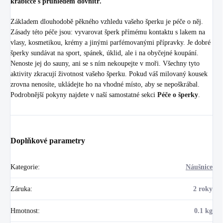
krabičce s průhledem dovnitř.
Základem dlouhodobě pěkného vzhledu vašeho šperku je péče o něj.
Zásady této péče jsou: vyvarovat šperk přímému kontaktu s lakem na
vlasy, kosmetikou, krémy a jinými parfémovanými přípravky. Je dobré
šperky sundávat na sport, spánek, úklid, ale i na obyčejné koupání.
Nenoste jej do sauny, ani se s ním nekoupejte v moři. Všechny tyto
aktivity zkracují životnost vašeho šperku. Pokud váš milovaný kousek
zrovna nenosíte, ukládejte ho na vhodné místo, aby se nepoškrábal.
Podrobnější pokyny najdete v naší samostatné sekci
Péče o šperky
.
Doplňkové parametry
Kategorie
:
Náušnice
Záruka
:
2 roky
Hmotnost
:
0.1 kg