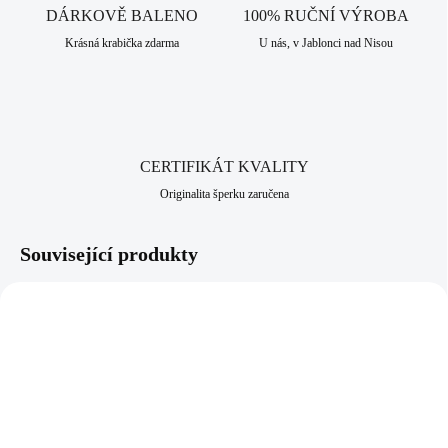
nad Nisou, které má dlouhodobou šperkařskou a bižuterní historii.
DÁRKOVĚ BALENO
100% RUČNÍ VÝROBA
Krásná krabička zdarma
U nás, v Jablonci nad Nisou
CERTIFIKÁT KVALITY
Originalita šperku zaručena
Související produkty
NOVINKA
92400596CR
61410371