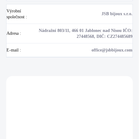
Výrobní
JSB bijoux s.r.o.
společnost
:
Nádražní 803/11, 466 01 Jablonec nad Nisou IČO:
Adresa
:
27448568, DIČ: CZ274485689
E-mail
:
office@jsbbijoux.com
Zákazníci také nakoupili
NOVINKA
17405
🇨🇿 ČESKÁ VÝROBA