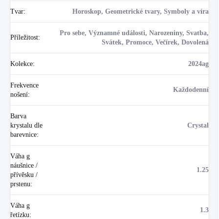
Tvar
:
Horoskop, Geometrické tvary, Symboly a víra
Pro sebe, Významné události, Narozeniny, Svatba,
Příležitost
:
Svátek, Promoce, Večírek, Dovolená
Kolekce
:
2024ag
Frekvence
Každodenní
nošení
:
Barva
krystalu dle
Crystal
barevnice
:
Váha g
náušnice /
1.25
přívěsku /
prstenu
:
Váha g
1.3
řetízku
: