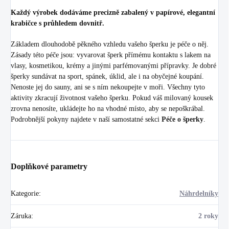
Každý výrobek dodáváme precizně zabalený v papírové, elegantní
krabičce s průhledem dovnitř.
Základem dlouhodobě pěkného vzhledu vašeho šperku je péče o něj.
Zásady této péče jsou: vyvarovat šperk přímému kontaktu s lakem na
vlasy, kosmetikou, krémy a jinými parfémovanými přípravky. Je dobré
šperky sundávat na sport, spánek, úklid, ale i na obyčejné koupání.
Nenoste jej do sauny, ani se s ním nekoupejte v moři. Všechny tyto
aktivity zkracují životnost vašeho šperku. Pokud váš milovaný kousek
zrovna nenosíte, ukládejte ho na vhodné místo, aby se nepoškrábal.
Podrobnější pokyny najdete v naší samostatné sekci
Péče o šperky
.
Doplňkové parametry
Kategorie
:
Náhrdelníky
Záruka
:
2 roky