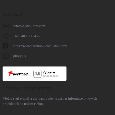
KONTAKT
office
@
jsbbijoux.com
+420 483 306 456
https://www.facebook.com/jsbbijoux/
jsbbijoux
ODEBÍRAT NEWSLETTER
Vložte svůj e-mail a my vám budeme zasílat informace o nových
produktech na našem e-shopu.