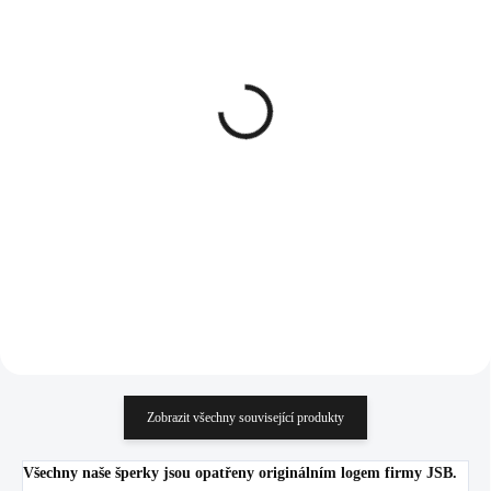
SKLADEM
SKLADEM
(>5 KS)
(>5 KS)
Stříbrný náhrdelník dva
Stříbrný náhrdelník dva
přívěsky znamení
přívěsky znamení
zvěrokruhu s Kubickými
zvěrokruhu s Kubickými
zirkony Lev (Stříbro
zirkony Panna (Stříbro
1 234 Kč
1 234 Kč
925/1000)
925/1000)
1 019,83 Kč bez DPH
1 019,83 Kč bez DPH
Do košíku
Do košíku
Zobrazit všechny související produkty
Všechny naše šperky jsou opatřeny originálním logem firmy JSB.