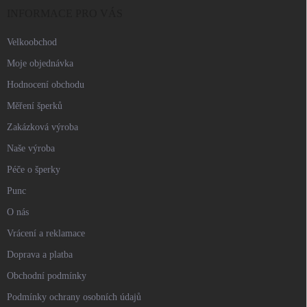
í
INFORMACE PRO VÁS
Velkoobchod
Moje objednávka
Hodnocení obchodu
Měření šperků
Zakázková výroba
Naše výroba
Péče o šperky
Punc
O nás
Vrácení a reklamace
Doprava a platba
Obchodní podmínky
Podmínky ochrany osobních údajů