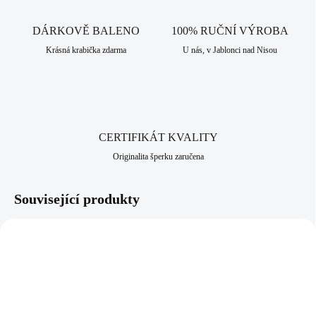
nikl a proto je vhodný pro alergiky a citlivější lidi. Jako všechny
šperky, které nabízíme, je i tento vyroben v srdci Jizerských hor, ve
DÁRKOVĚ BALENO
100% RUČNÍ VÝROBA
městě Jablonec nad Nisou, který má dlouhodobou šperkařskou a
Krásná krabička zdarma
U nás, v Jablonci nad Nisou
bižuterní historii.
CERTIFIKÁT KVALITY
Originalita šperku zaručena
Související produkty
92300552LEV
92300552PAN