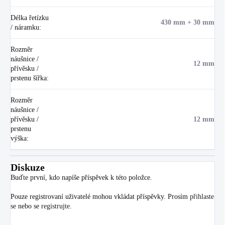
Délka řetízku
430 mm + 30 mm
/ náramku
:
Rozměr
náušnice /
12 mm
přívěsku /
prstenu šířka
:
Rozměr
náušnice /
přívěsku /
12 mm
prstenu
výška
:
Diskuze
Buďte první, kdo napíše příspěvek k této položce.
Pouze registrovaní uživatelé mohou vkládat příspěvky. Prosím
přihlaste
se
nebo se
registrujte
.