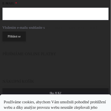
E-MAIL
Vložením e-mailu souhlasíte s
podmínkami ochrany osobních údajů
Přihlásit se
PŘIJÍMÁME ONLINE PLATBY
NÁKUPNÍ KOŠÍK
0
ks /
0 Kč
Používáme cookies, abychom Vám umožnili pohodlné prohlížení
webu a díky analýze provozu webu neustále zlepšovali jeho