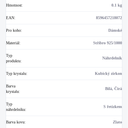
Hmotnost
:
0.1 kg
EAN
:
8596457218072
Pro koho
:
Dámské
Materiál
:
Stříbro 925/1000
Typ
Náhrdelník
produktu
:
Typ krystalu
:
Kubický zirkon
Barva
Bílá, Čirá
krystalu
:
Typ
S řetízkem
náhrdelníku
:
Barva kovu
:
Zlato