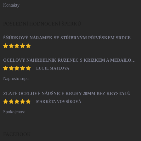
Kontakty
POSLEDNÍ HODNOCENÍ ŠPERKŮ
ŠŇŮRKOVÝ NÁRAMEK SE STŘÍBRNÝM PŘÍVĚSKEM SRDCE A KRYSTALY SWAROVSKI CRYSTAL (STŘÍBRO 925/1000)
OCELOVÝ NÁHRDELNÍK RŮŽENEC S KŘÍŽKEM A MEDAILONEM
LUCIE MATLOVA
Naprosto super
ZLATÉ OCELOVÉ NÁUŠNICE KRUHY 20MM BEZ KRYSTALŮ
MARKÉTA VOVSÍKOVÁ
Spokojenost
FACEBOOK