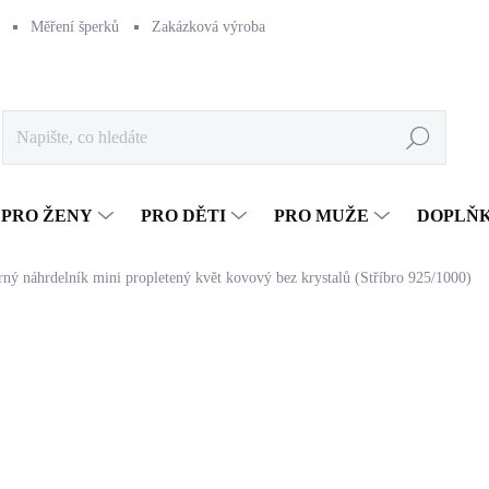
Měření šperků
Zakázková výroba
Naše výroba
Péče o šperk
Hledat
PRO ŽENY
PRO DĚTI
PRO MUŽE
DOPLŇ
rný náhrdelník mini propletený květ kovový bez krystalů (Stříbro 925/1000)
997 Kč
823,97 Kč bez DPH
Měrná
SKLADEM
(>5 KS)