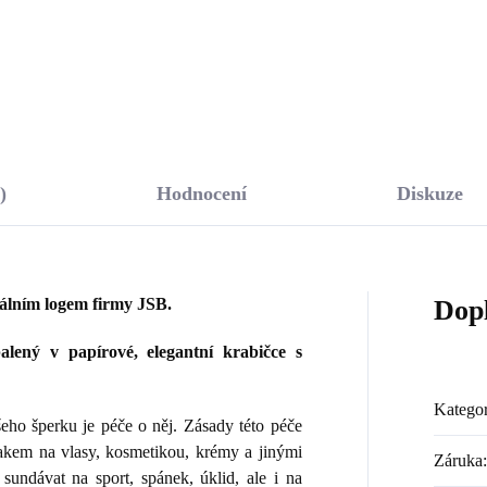
Do košíku
Do košíku
)
Hodnocení
Diskuze
nálním logem firmy JSB.
Dop
lený v papírové, elegantní krabičce s
Kategor
ho šperku je péče o něj. Zásady této péče
lakem na vlasy, kosmetikou, krémy a jinými
Záruka
:
sundávat na sport, spánek, úklid, ale i na