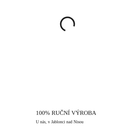
cena:
MŮŽEME DORUČIT DO:
13.8.
−
+
Pozlacený náhrdelník s malým 
Zaujme Vás dokonalým a eleg
květem, který symbolizuje vešk
rozzáří Váš dekolt a doprovod
DETAILNÍ INFORMACE
nabídce naleznete i náušnice, n
vyrobený z pravého stříbra ryz
pozlacení, které dodává šper
žloutnutí stříbra. Neobsahuje nik
všechny šperky, které nabízíme
Jablonec nad Nisou, které má dl
100% RUČNÍ VÝROBA
U nás, v Jablonci nad Nisou