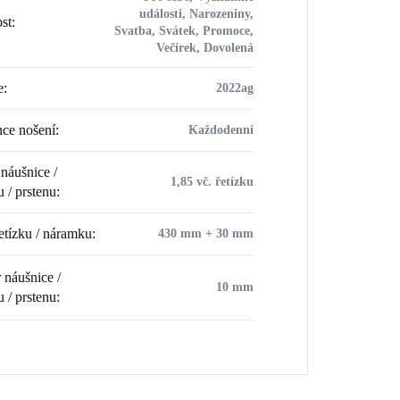
události, Narozeniny,
ost
:
Svatba, Svátek, Promoce,
Večírek, Dovolená
e
:
2022ag
ce nošení
:
Každodenní
náušnice /
1,85 vč. řetízku
u / prstenu
:
etízku / náramku
:
430 mm + 30 mm
náušnice /
10 mm
u / prstenu
: