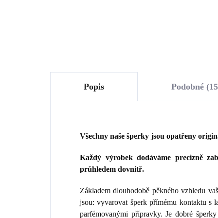
Do košíku
Popis
Podobné (15
Všechny naše šperky jsou opatřeny origi
Každý výrobek dodáváme precizně zaba
průhledem dovnitř.
Základem dlouhodobě pěkného vzhledu vaše
jsou: vyvarovat šperk přímému kontaktu s 
parfémovanými přípravky. Je dobré šperky 