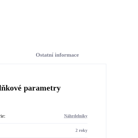
Do košíku
Ostatní informace
lňkové parametry
ie
:
Náhrdelníky
2 roky