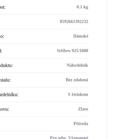
st
:
0.1 kg
8592661392232
ho
:
Dámské
l
:
Stříbro 925/1000
oduktu
:
Náhrdelník
stalu
:
Bez zdobení
rdelníku
:
S řetízkem
kovu
:
Zlato
Příroda
Pro sebe, Významné