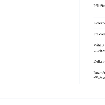
Příležit
Kolekc
Frekven
Váha g 
přívěsk
Délka ř
Rozměr 
přívěsk