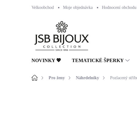
Přejít
Velkoobchod
Moje objednávka
Hodnocení obchodu
na
obsah
NOVINKY 💖
TEMATICKÉ ŠPERKY
Domů
Pro ženy
Náhrdelníky
Pozlacený stříb
Neohodnoceno
Podrobnosti hodnocení
🇨🇿 ČESKÁ VÝROBA
💎 RUČNÍ PRÁCE