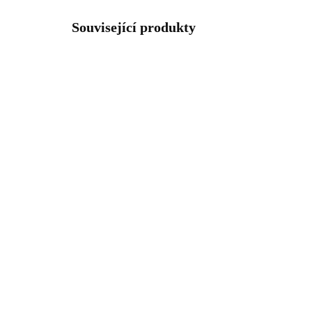
Související produkty
92300456RH
SKLADEM
(>5 KS)
Stříbrný náhrdelník mini
Poz
propletený květ kovový
náu
bez krystalů (Stříbro
pro
925/1000)
bez
997 Kč
73
925
823,97 Kč bez DPH
609