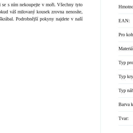
i se s ním nekoupejte v moři. Všechny tyto
Hmotno
 Pokud váš milovaný kousek zrovna nenosíte,
škrábal. Podrobnější pokyny najdete v naší
EAN
:
Pro ko
Materiá
Typ pr
Typ kry
Typ náh
Barva 
Tvar
: