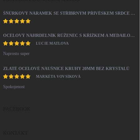
ŠŇŮRKOVÝ NÁRAMEK SE STŘÍBRNÝM PŘÍVĚSKEM SRDCE A KRYSTALY SWAROVSKI CRYSTAL (STŘÍBRO 925/1000)
OCELOVÝ NÁHRDELNÍK RŮŽENEC S KŘÍŽKEM A MEDAILONEM
LUCIE MATLOVA
Naprosto super
ZLATÉ OCELOVÉ NÁUŠNICE KRUHY 20MM BEZ KRYSTALŮ
MARKÉTA VOVSÍKOVÁ
Spokojenost
FACEBOOK
KONTAKT