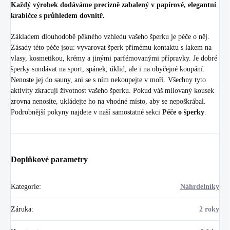
Každý výrobek dodáváme precizně zabalený v papírové, elegantní
krabičce s průhledem dovnitř.
Základem dlouhodobě pěkného vzhledu vašeho šperku je péče o něj.
Zásady této péče jsou: vyvarovat šperk přímému kontaktu s lakem na
vlasy, kosmetikou, krémy a jinými parfémovanými přípravky. Je dobré
šperky sundávat na sport, spánek, úklid, ale i na obyčejné koupání.
Nenoste jej do sauny, ani se s ním nekoupejte v moři. Všechny tyto
aktivity zkracují životnost vašeho šperku. Pokud váš milovaný kousek
zrovna nenosíte, ukládejte ho na vhodné místo, aby se nepoškrábal.
Podrobnější pokyny najdete v naší samostatné sekci
Péče o šperky
.
Doplňkové parametry
Kategorie
:
Náhrdelníky
Záruka
:
2 roky