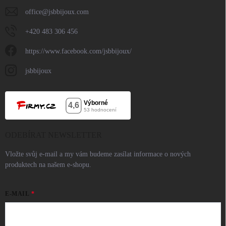
office
@
jsbbijoux.com
+420 483 306 456
https://www.facebook.com/jsbbijoux/
jsbbijoux
ODEBÍRAT NEWSLETTER
Vložte svůj e-mail a my vám budeme zasílat informace o nových
produktech na našem e-shopu.
E-MAIL