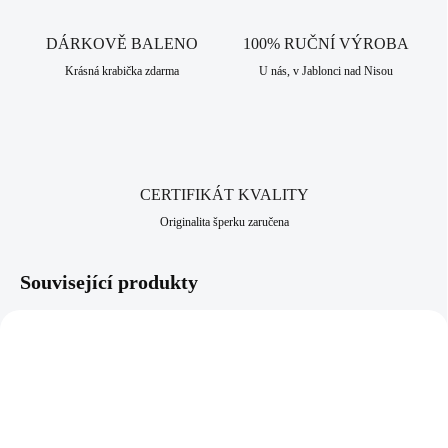
proto je vhodný pro alergiky a citlivější lidi. Jako všechny šperky, které
nabízíme, je i tento vyroben v srdci Jizerských hor, ve městě Jablonec
DÁRKOVĚ BALENO
100% RUČNÍ VÝROBA
nad Nisou, který má dlouhodobou šperkařskou a bižuterní historii.
Krásná krabička zdarma
U nás, v Jablonci nad Nisou
CERTIFIKÁT KVALITY
Originalita šperku zaručena
Související produkty
92300615CR
92400615GGSH