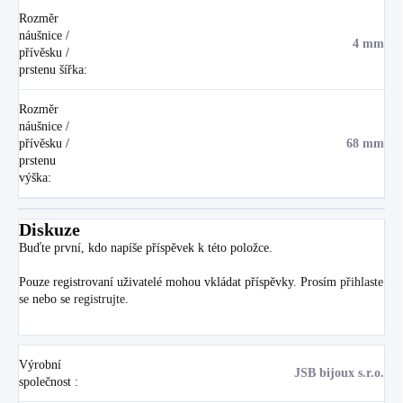
Rozměr
náušnice /
4 mm
přívěsku /
prstenu šířka
:
Rozměr
náušnice /
přívěsku /
68 mm
prstenu
výška
:
Diskuze
Buďte první, kdo napíše příspěvek k této položce.
Pouze registrovaní uživatelé mohou vkládat příspěvky. Prosím
přihlaste
se
nebo se
registrujte
.
Výrobní
JSB bijoux s.r.o.
společnost
: