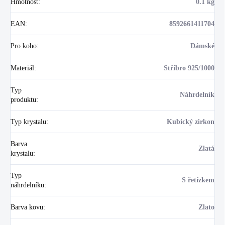
Hmotnost
:
0.1 kg
EAN
:
8592661411704
Pro koho
:
Dámské
Materiál
:
Stříbro 925/1000
Typ
Náhrdelník
produktu
:
Typ krystalu
:
Kubický zirkon
Barva
Zlatá
krystalu
:
Typ
S řetízkem
náhrdelníku
:
Barva kovu
:
Zlato