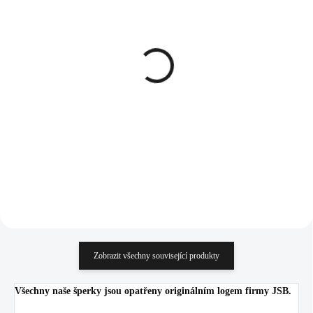
SKLADEM
SKLADEM
(>5 KS)
(>5 KS)
Stříbrný náhrdelník tři
Pozlacené stříbrné
Kubické zirkony postupně
náušnice puzety tři
se zmenšující Crystal
Kubické zirkony postupně
(Stříbro 925/1000)
se zmenšující Golden
1 535 Kč
1 048 Kč
Shadow (Stříbro 925/1000)
1 268,60 Kč bez DPH
866,12 Kč bez DPH
Do košíku
Do košíku
Zobrazit všechny související produkty
Všechny naše šperky jsou opatřeny originálním logem firmy JSB.