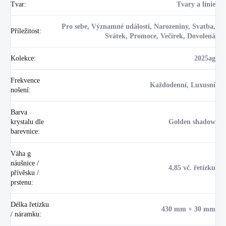
Tvar
:
Tvary a linie
Pro sebe, Významné události, Narozeniny, Svatba,
Příležitost
:
Svátek, Promoce, Večírek, Dovolená
Kolekce
:
2025ag
Frekvence
Každodenní, Luxusní
nošení
:
Barva
krystalu dle
Golden shadow
barevnice
:
Váha g
náušnice /
4,85 vč. řetízku
přívěsku /
prstenu
:
Délka řetízku
430 mm + 30 mm
/ náramku
: