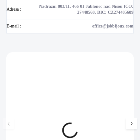
Nádražní 803/11, 466 01 Jablonec nad Nisou IČO:
Adresa
:
27448568, DIČ: CZ274485689
E-mail
:
office@jsbbijoux.com
Zákazníci také nakoupili
NOVINKA
17405
🇨🇿 ČESKÁ VÝROBA