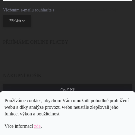
Vložením e-mailu souhlasíte s
podmínkami ochrany osobních údajů
Přihlásit se
PŘIJÍMÁME ONLINE PLATBY
NÁKUPNÍ KOŠÍK
0
ks /
0 Kč
Používáme cookies, abychom Vám umožnili pohodlné prohlížení
webu a díky analýze provozu webu neustále zlepšovali jeho
funkce, výkon a použitelnost.
Více informací
zde
.