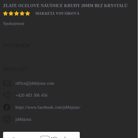
ZLATÉ OCELOVÉ NÁUŠNICE KRUHY 20MM BEZ KRYSTALŮ
MARKÉTA VOVSÍKOVÁ
Spokojenost
FACEBOOK
KONTAKT
office
@
jsbbijoux.com
+420 483 306 456
https://www.facebook.com/jsbbijoux/
jsbbijoux