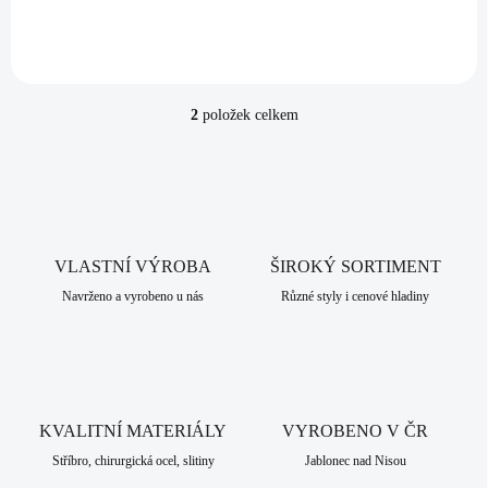
2
položek celkem
O
v
l
á
d
a
c
VLASTNÍ VÝROBA
í
ŠIROKÝ SORTIMENT
p
Navrženo a vyrobeno u nás
Různé styly i cenové hladiny
r
v
k
y
v
ý
KVALITNÍ MATERIÁLY
VYROBENO V ČR
p
i
Stříbro, chirurgická ocel, slitiny
Jablonec nad Nisou
s