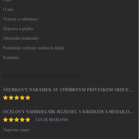
O nás
Vrácení a reklamace
Doprava a platba
Obchodní podmínky
Podmínky ochrany osobních údajů
Kontakty
POSLEDNÍ HODNOCENÍ ŠPERKŮ
ŠŇŮRKOVÝ NÁRAMEK SE STŘÍBRNÝM PŘÍVĚSKEM SRDCE A KRYSTALY SWAROVSKI CRYSTAL (STŘÍBRO 925/1000)
OCELOVÝ NÁHRDELNÍK RŮŽENEC S KŘÍŽKEM A MEDAILONEM
LUCIE MATLOVA
Naprosto super