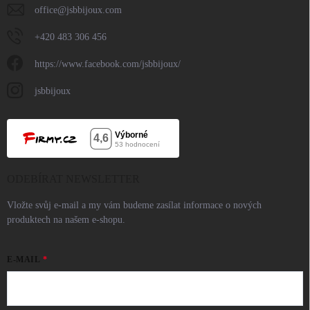
office
@
jsbbijoux.com
+420 483 306 456
https://www.facebook.com/jsbbijoux/
jsbbijoux
ODEBÍRAT NEWSLETTER
Vložte svůj e-mail a my vám budeme zasílat informace o nových
produktech na našem e-shopu.
E-MAIL