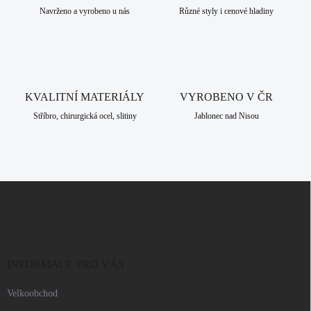
p
Navrženo a vyrobeno u nás
Různé styly i cenové hladiny
r
v
k
y
v
ý
KVALITNÍ MATERIÁLY
VYROBENO V ČR
p
i
Stříbro, chirurgická ocel, slitiny
Jablonec nad Nisou
s
u
Z
á
p
a
t
í
INFORMACE PRO VÁS
Velkoobchod