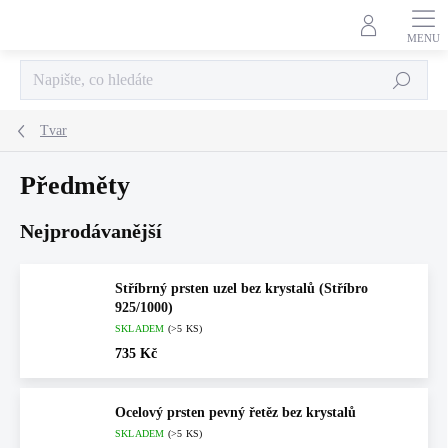
Přejít
na
obsah
Hledat
Tvar
Předměty
Nejprodávanější
Stříbrný prsten uzel bez krystalů (Stříbro
925/1000)
SKLADEM
(>5 KS)
735 Kč
Ocelový prsten pevný řetěz bez krystalů
SKLADEM
(>5 KS)