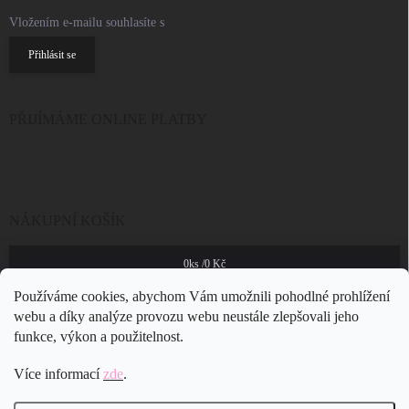
Vložením e-mailu souhlasíte s
podmínkami ochrany osobních údajů
Přihlásit se
PŘIJÍMÁME ONLINE PLATBY
NÁKUPNÍ KOŠÍK
0
ks /
0 Kč
Používáme cookies, abychom Vám umožnili pohodlné prohlížení
webu a díky analýze provozu webu neustále zlepšovali jeho
funkce, výkon a použitelnost.
Více informací
zde
.