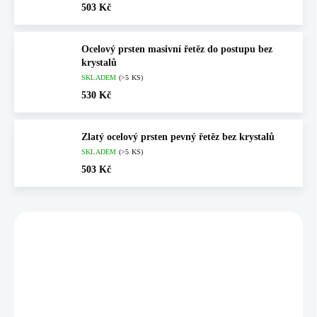
503 Kč
Ocelový prsten masivní řetěz do postupu bez
krystalů
SKLADEM
(>5 KS)
530 Kč
Zlatý ocelový prsten pevný řetěz bez krystalů
SKLADEM
(>5 KS)
503 Kč
Vybráno pro vás
💎 RUČNÍ PRÁCE
💎 RUČNÍ PRÁCE
61710177G
🇨🇿 ČESKÁ VÝROBA
🇨🇿 ČESKÁ VÝROBA