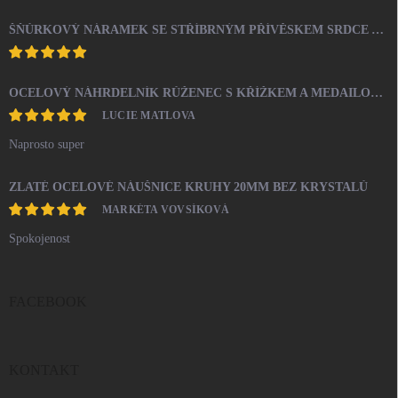
ŠŇŮRKOVÝ NÁRAMEK SE STŘÍBRNÝM PŘÍVĚSKEM SRDCE A KRYSTALY SWAROVSKI CRYSTAL (STŘÍBRO 925/1000)
OCELOVÝ NÁHRDELNÍK RŮŽENEC S KŘÍŽKEM A MEDAILONEM
LUCIE MATLOVA
Naprosto super
ZLATÉ OCELOVÉ NÁUŠNICE KRUHY 20MM BEZ KRYSTALŮ
MARKÉTA VOVSÍKOVÁ
Spokojenost
FACEBOOK
KONTAKT