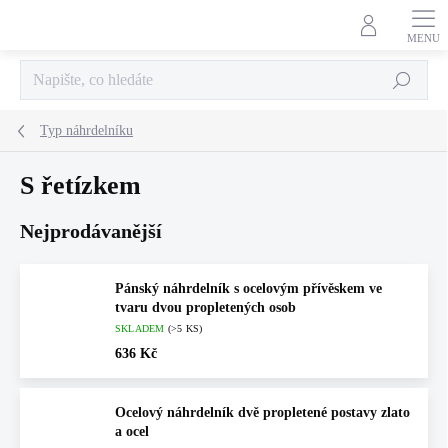
Přejít
na
obsah
Hledat
Typ náhrdelníku
S řetízkem
Nejprodávanější
Pánský náhrdelník s ocelovým přívěskem ve
tvaru dvou propletených osob
SKLADEM
(>5 KS)
636 Kč
Ocelový náhrdelník dvě propletené postavy zlato
a ocel