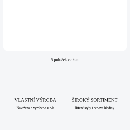
(>5 KS)
Pánský ocelový náhrdelník řetěz
402 Kč
Do košíku
332,23 Kč bez DPH
5
položek celkem
O
v
l
á
d
a
c
VLASTNÍ VÝROBA
í
ŠIROKÝ SORTIMENT
p
Navrženo a vyrobeno u nás
Různé styly i cenové hladiny
r
v
k
y