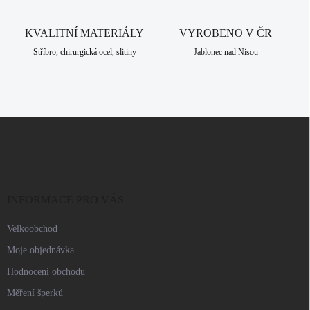
v
ý
KVALITNÍ MATERIÁLY
VYROBENO V ČR
p
i
Stříbro, chirurgická ocel, slitiny
Jablonec nad Nisou
s
u
Z
á
p
a
t
í
INFORMACE PRO VÁS
Velkoobchod
Moje objednávka
Hodnocení obchodu
Měření šperků