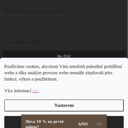
PŘIJÍMÁME ONLINE PLATBY
NÁKUPNÍ KOŠÍK
0
ks /
0 Kč
Používáme cookies, abychom Vám umožnili pohodlné prohlížení
webu a díky analýze provozu webu neustále zlepšovali jeho
funkce, výkon a použitelnost.
Více informací
zde
.
Nastavení
Sleva 10 % na první
Copyright 2026
JSB Bijoux s.r.o.
. Všechna práva vyhrazena.
Souhlasím
ANO
NE
nákup?