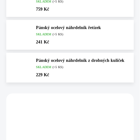
SKLADEM
(>5 KS)
759 Kč
Pánský ocelový náhrdelník řetízek
SKLADEM
(>5 KS)
241 Kč
Pánský ocelový náhrdelník z drobných kuliček
SKLADEM
(>5 KS)
229 Kč
Vybráno pro vás
💎 RUČNÍ PRÁCE
💎 RUČNÍ PRÁCE
61310110S-G
🇨🇿 ČESKÁ VÝROBA
🇨🇿 ČESKÁ VÝROBA