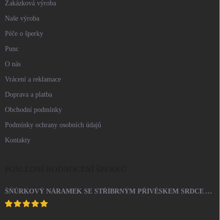
Zakázková výroba
Naše výroba
Péče o šperky
Punc
O nás
Vrácení a reklamace
Doprava a platba
Obchodní podmínky
Podmínky ochrany osobních údajů
Kontakty
POSLEDNÍ HODNOCENÍ ŠPERKŮ
ŠŇŮRKOVÝ NÁRAMEK SE STŘÍBRNÝM PŘÍVĚSKEM SRDCE A KRYSTALY SWAROVSKI CRYSTAL (STŘÍBRO 925/1000)