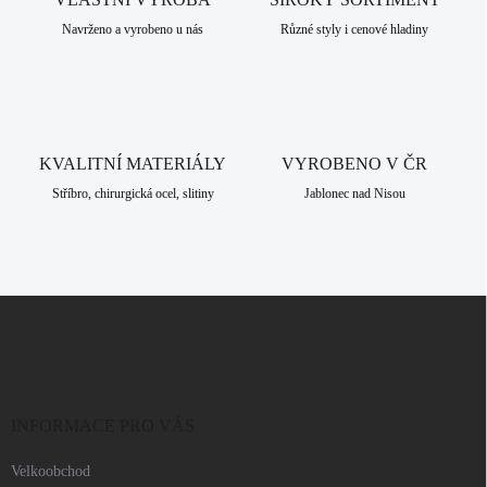
í
p
Navrženo a vyrobeno u nás
Různé styly i cenové hladiny
r
v
k
y
v
ý
KVALITNÍ MATERIÁLY
VYROBENO V ČR
p
i
Stříbro, chirurgická ocel, slitiny
Jablonec nad Nisou
s
u
Z
á
p
a
t
í
INFORMACE PRO VÁS
Velkoobchod