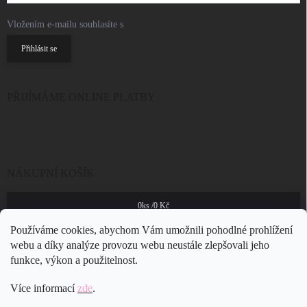
Vložením e-mailu souhlasíte s
podmínkami ochrany osobních údajů
Přihlásit se
PŘIJÍMÁME ONLINE PLATBY
NÁKUPNÍ KOŠÍK
0
ks /
0 Kč
Používáme cookies, abychom Vám umožnili pohodlné prohlížení
webu a díky analýze provozu webu neustále zlepšovali jeho
funkce, výkon a použitelnost.
Více informací
zde
.