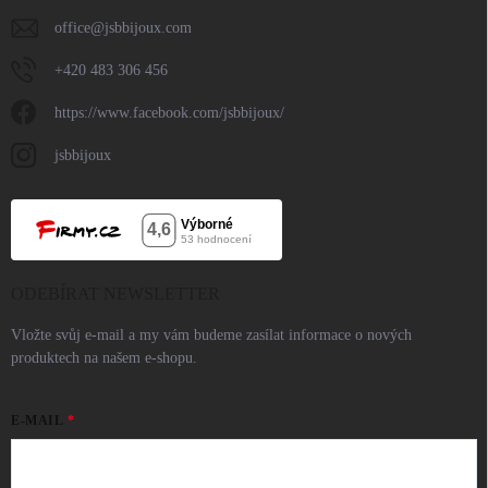
office
@
jsbbijoux.com
+420 483 306 456
https://www.facebook.com/jsbbijoux/
jsbbijoux
ODEBÍRAT NEWSLETTER
Vložte svůj e-mail a my vám budeme zasílat informace o nových
produktech na našem e-shopu.
E-MAIL