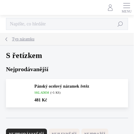
Přejít
na
obsah
Hledat
Typ náramku
S řetízkem
Nejprodávanější
Pánský ocelový náramek řetěz
SKLADEM
(>5 KS)
481 Kč
Ř
a