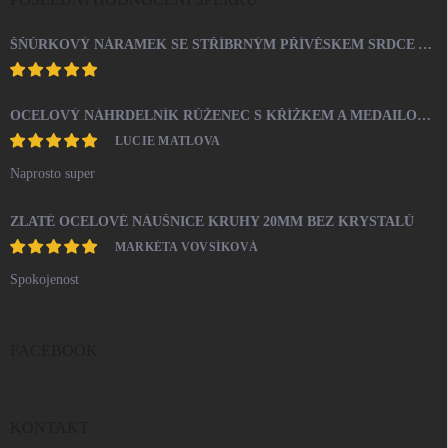
ŠŇŮRKOVÝ NÁRAMEK SE STŘÍBRNÝM PŘÍVĚSKEM SRDCE A KRYSTALY SWAROVSKI CRYSTAL (STŘÍBRO 925/1000)
OCELOVÝ NÁHRDELNÍK RŮŽENEC S KŘÍŽKEM A MEDAILONEM
LUCIE MATLOVA
Naprosto super
ZLATÉ OCELOVÉ NÁUŠNICE KRUHY 20MM BEZ KRYSTALŮ
MARKÉTA VOVSÍKOVÁ
Spokojenost
FACEBOOK
KONTAKT