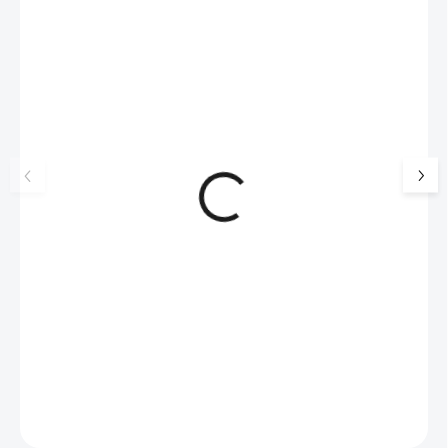
NOVINKA
17405
🇨🇿 ČESKÁ VÝROBA
Luxusní dárková krabička na
Šperkovnice malá b
šperky JSB - šedá
399 Kč
330 Kč bez DPH
99 Kč
SKLADEM
(>5 KS)
82 Kč bez DPH
Do košíku
Do košíku