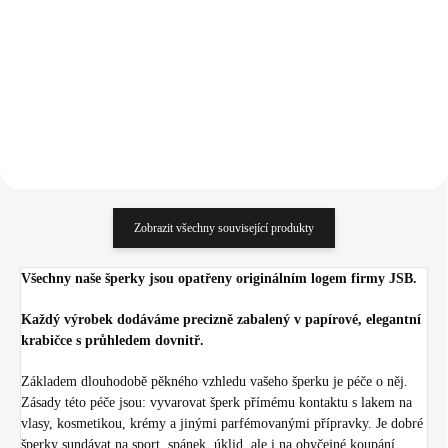
(Stříbro 925/1000)
925/1000)
1 784 Kč
1 784 Kč
1 474,38 Kč bez DPH
1 474,38 Kč bez DPH
Do košíku
Do košíku
Zobrazit všechny související produkty
Všechny naše šperky jsou opatřeny originálním logem firmy JSB.
Každý výrobek dodáváme precizně zabalený v papírové, elegantní
krabičce s průhledem dovnitř.
Základem dlouhodobě pěkného vzhledu vašeho šperku je péče o něj.
Zásady této péče jsou: vyvarovat šperk přímému kontaktu s lakem na
vlasy, kosmetikou, krémy a jinými parfémovanými přípravky. Je dobré
šperky sundávat na sport, spánek, úklid, ale i na obyčejné koupání.