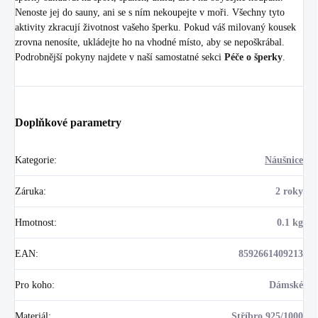
Nenoste jej do sauny, ani se s ním nekoupejte v moři. Všechny tyto
aktivity zkracují životnost vašeho šperku. Pokud váš milovaný kousek
zrovna nenosíte, ukládejte ho na vhodné místo, aby se nepoškrábal.
Podrobnější pokyny najdete v naší samostatné sekci
Péče o šperky
.
Doplňkové parametry
Kategorie
:
Náušnice
Záruka
:
2 roky
Hmotnost
:
0.1 kg
EAN
:
8592661409213
Pro koho
:
Dámské
Materiál
:
Stříbro 925/1000