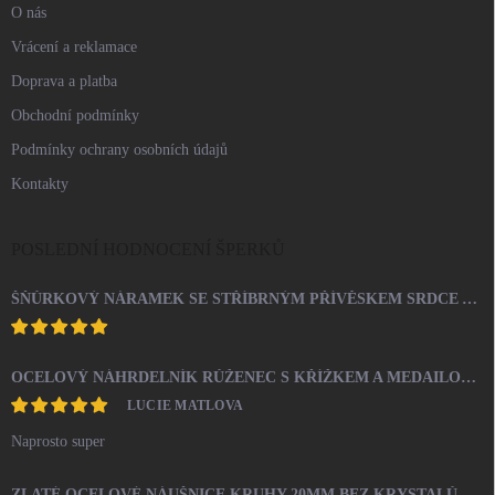
O nás
Vrácení a reklamace
Doprava a platba
Obchodní podmínky
Podmínky ochrany osobních údajů
Kontakty
POSLEDNÍ HODNOCENÍ ŠPERKŮ
ŠŇŮRKOVÝ NÁRAMEK SE STŘÍBRNÝM PŘÍVĚSKEM SRDCE A KRYSTALY SWAROVSKI CRYSTAL (STŘÍBRO 925/1000)
OCELOVÝ NÁHRDELNÍK RŮŽENEC S KŘÍŽKEM A MEDAILONEM
LUCIE MATLOVA
Naprosto super
ZLATÉ OCELOVÉ NÁUŠNICE KRUHY 20MM BEZ KRYSTALŮ