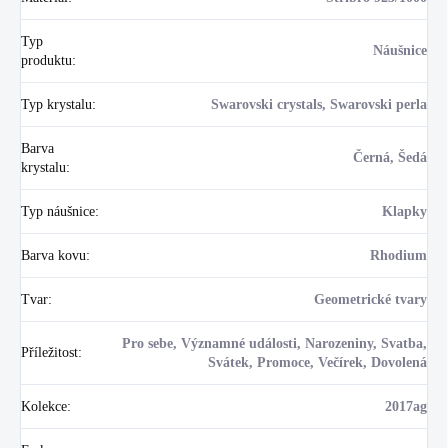
Typ
Náušnice
produktu
:
Typ krystalu
:
Swarovski crystals, Swarovski perla
Barva
Černá, Šedá
krystalu
:
Typ náušnice
:
Klapky
Barva kovu
:
Rhodium
Tvar
:
Geometrické tvary
Pro sebe, Významné události, Narozeniny, Svatba,
Příležitost
:
Svátek, Promoce, Večírek, Dovolená
Kolekce
:
2017ag