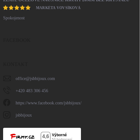
MARKÉTA VOVSÍKOVÁ
Spokojenost
FACEBOOK
KONTAKT
office
@
jsbbijoux.com
+420 483 306 456
https://www.facebook.com/jsbbijoux/
jsbbijoux