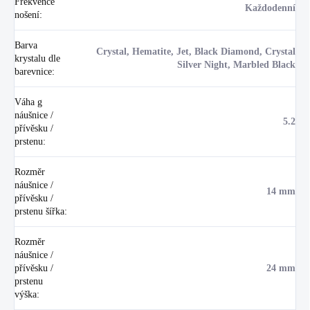
Frekvence
Každodenní
nošení
:
Barva
Crystal, Hematite, Jet, Black Diamond, Crystal
krystalu dle
Silver Night, Marbled Black
barevnice
:
Váha g
náušnice /
5.2
přívěsku /
prstenu
:
Rozměr
náušnice /
14 mm
přívěsku /
prstenu šířka
:
Rozměr
náušnice /
přívěsku /
24 mm
prstenu
výška
: