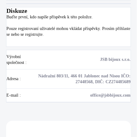
Diskuze
Buďte první, kdo napíše příspěvek k této položce.
Pouze registrovaní uživatelé mohou vkládat příspěvky. Prosím
přihlaste
se
nebo se
registrujte
.
Výrobní
JSB bijoux s.r.o.
společnost
:
Nádražní 803/11, 466 01 Jablonec nad Nisou IČO:
Adresa
:
27448568, DIČ: CZ274485689
E-mail
:
office@jsbbijoux.com
Zákazníci také nakoupili