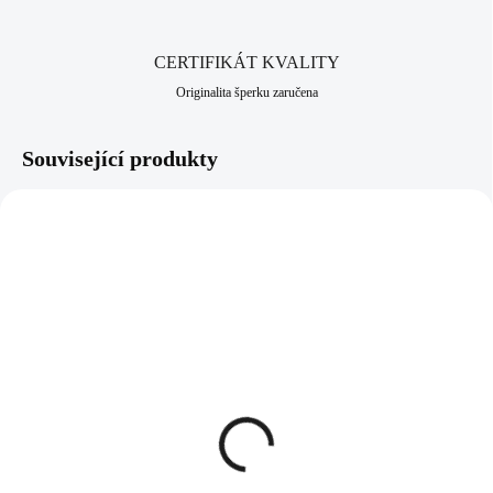
bižuterní historii.
CERTIFIKÁT KVALITY
Originalita šperku zaručena
Související produkty
92400073CR
92400073AB
SKLADEM
SKLADEM
(>5 KS)
(>5 KS)
Stříbrné náušnice klapky
Stříbrné náušnice klapky
kulaté lůžko s krystaly
kulaté lůžko s krystaly
Swarovski Crystal
Swarovski AB (Stříbro