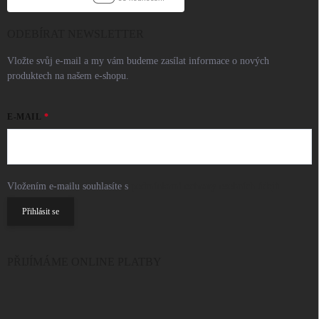
ODEBÍRAT NEWSLETTER
Vložte svůj e-mail a my vám budeme zasílat informace o nových
produktech na našem e-shopu.
E-MAIL
Vložením e-mailu souhlasíte s
podmínkami ochrany osobních údajů
Přihlásit se
PŘIJÍMÁME ONLINE PLATBY