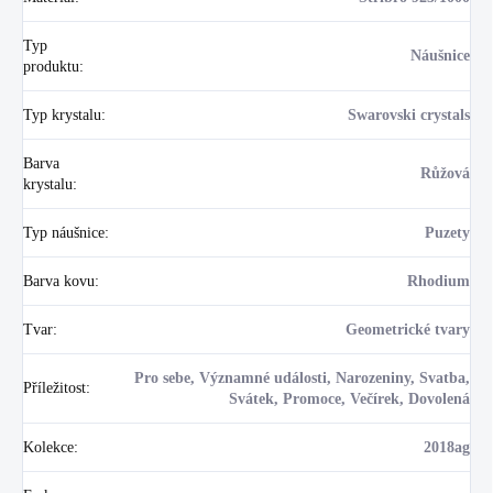
Typ
Náušnice
produktu
:
Typ krystalu
:
Swarovski crystals
Barva
Růžová
krystalu
:
Typ náušnice
:
Puzety
Barva kovu
:
Rhodium
Tvar
:
Geometrické tvary
Pro sebe, Významné události, Narozeniny, Svatba,
Příležitost
:
Svátek, Promoce, Večírek, Dovolená
Kolekce
:
2018ag