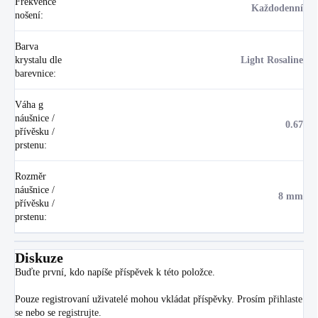
Frekvence
Každodenní
nošení
:
Barva
krystalu dle
Light Rosaline
barevnice
:
Váha g
náušnice /
0.67
přívěsku /
prstenu
:
Rozměr
náušnice /
8 mm
přívěsku /
prstenu
:
Diskuze
Buďte první, kdo napíše příspěvek k této položce.
Pouze registrovaní uživatelé mohou vkládat příspěvky. Prosím
přihlaste
se
nebo se
registrujte
.