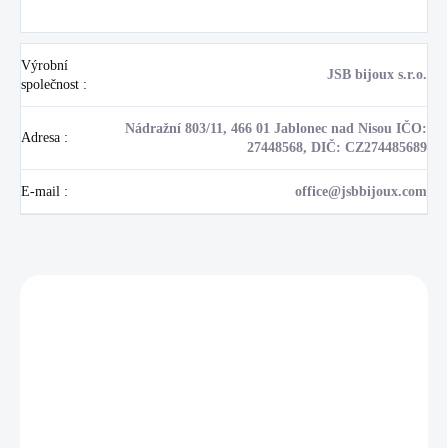
Výrobní
JSB bijoux s.r.o.
společnost
:
Nádražní 803/11, 466 01 Jablonec nad Nisou IČO:
Adresa
:
27448568, DIČ: CZ274485689
E-mail
:
office@jsbbijoux.com
Zákazníci také nakoupili
NOVINKA
17405
🇨🇿 ČESKÁ VÝROBA