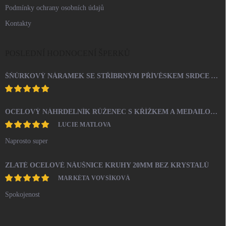
Podmínky ochrany osobních údajů
Kontakty
POSLEDNÍ HODNOCENÍ ŠPERKŮ
ŠŇŮRKOVÝ NÁRAMEK SE STŘÍBRNÝM PŘÍVĚSKEM SRDCE A KRYSTALY SWAROVSKI CRYSTAL (STŘÍBRO 925/1000)
OCELOVÝ NÁHRDELNÍK RŮŽENEC S KŘÍŽKEM A MEDAILONEM
LUCIE MATLOVA
Naprosto super
ZLATÉ OCELOVÉ NÁUŠNICE KRUHY 20MM BEZ KRYSTALŮ
MARKÉTA VOVSÍKOVÁ
Spokojenost