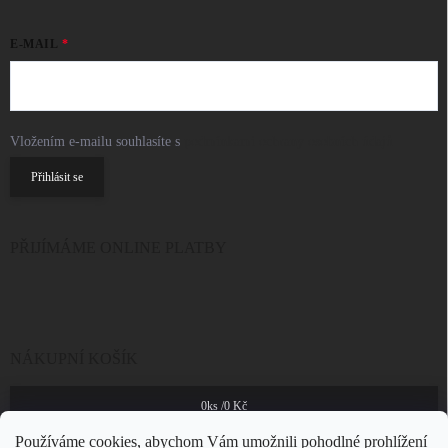
E-MAIL
Vložením e-mailu souhlasíte s
podmínkami ochrany osobních údajů
Přihlásit se
PŘIJÍMÁME ONLINE PLATBY
NÁKUPNÍ KOŠÍK
0
ks /
0 Kč
Používáme cookies, abychom Vám umožnili pohodlné prohlížení