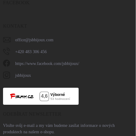
FACEBOOK
KONTAKT
office
@
jsbbijoux.com
+420 483 306 456
https://www.facebook.com/jsbbijoux/
jsbbijoux
ODEBÍRAT NEWSLETTER
Vložte svůj e-mail a my vám budeme zasílat informace o nových
produktech na našem e-shopu.