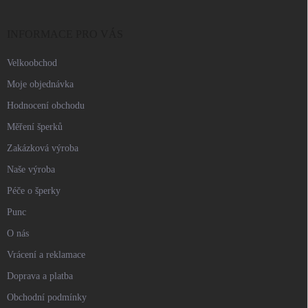
a
t
í
INFORMACE PRO VÁS
Velkoobchod
Moje objednávka
Hodnocení obchodu
Měření šperků
Zakázková výroba
Naše výroba
Péče o šperky
Punc
O nás
Vrácení a reklamace
Doprava a platba
Obchodní podmínky