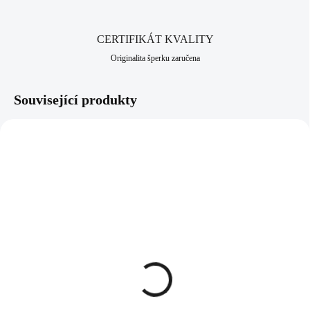
CERTIFIKÁT KVALITY
Originalita šperku zaručena
Související produkty
92300185RO
92400185RO
SKLADEM
SKLADEM
(>5 KS)
(>5 KS)
Stříbrný náhrdelník s
Stříbrné náušnice klapky
přívěskem lentilky s
lentilky s krystaly
krystaly Swarovski Rose
Swarovski Rose (Stříbro