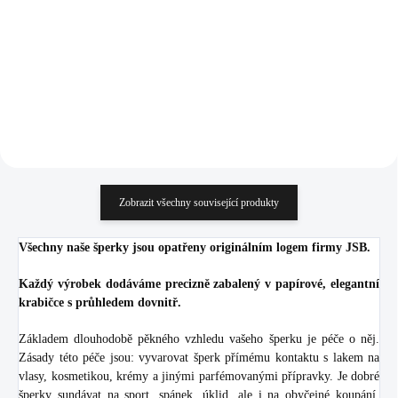
(Stříbro 925/1000)
925/1000)
1 113 Kč
1 374 Kč
919,83 Kč bez DPH
1 135,54 Kč bez DPH
Do košíku
Do košíku
Zobrazit všechny související produkty
Všechny naše šperky jsou opatřeny originálním logem firmy JSB.
Každý výrobek dodáváme precizně zabalený v papírové, elegantní
krabičce s průhledem dovnitř.
Základem dlouhodobě pěkného vzhledu vašeho šperku je péče o něj.
Zásady této péče jsou: vyvarovat šperk přímému kontaktu s lakem na
vlasy, kosmetikou, krémy a jinými parfémovanými přípravky. Je dobré
šperky sundávat na sport, spánek, úklid, ale i na obyčejné koupání.