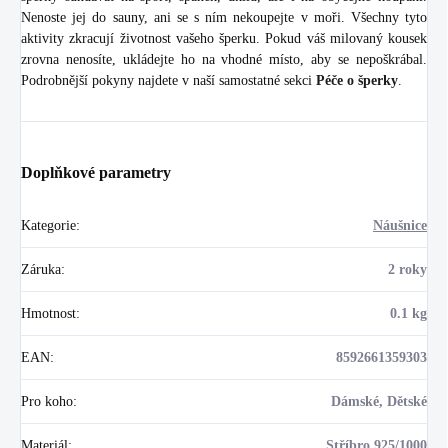
Nenoste jej do sauny, ani se s ním nekoupejte v moři. Všechny tyto
aktivity zkracují životnost vašeho šperku. Pokud váš milovaný kousek
zrovna nenosíte, ukládejte ho na vhodné místo, aby se nepoškrábal.
Podrobnější pokyny najdete v naší samostatné sekci
Péče o šperky
.
Doplňkové parametry
Kategorie
:
Náušnice
Záruka
:
2 roky
Hmotnost
:
0.1 kg
EAN
:
8592661359303
Pro koho
:
Dámské, Dětské
Materiál
:
Stříbro 925/1000