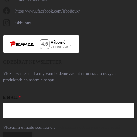
https://www.facebook.com/jsbbijoux/
jsbbijoux
ODEBÍRAT NEWSLETTER
Vložte svůj e-mail a my vám budeme zasílat informace o nových
produktech na našem e-shopu.
E-MAIL
Vložením e-mailu souhlasíte s
podmínkami ochrany osobních údajů