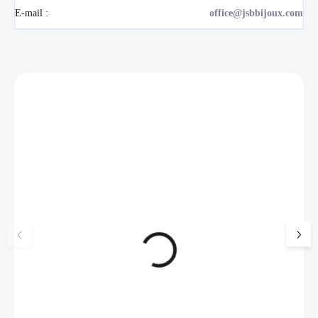
E-mail
:
office@jsbbijoux.com
Zákazníci také nakoupili
NOVINKA
💎 RUČNÍ PRÁCE
17405
🇨🇿 ČESKÁ VÝROBA
🇨🇿 ČESKÁ VÝROBA
Luxusní dárková krabička na
Ocelové náušnice 
šperky JSB - šedá
bez krystalů