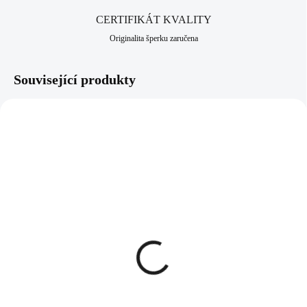
CERTIFIKÁT KVALITY
Originalita šperku zaručena
Související produkty
92400296RH
92400296G
SKLADEM
SKLADEM
(>5 KS)
(>5 KS)
Stříbrné náušnice kreole
Stříbrné pozlacené
velké bez krystalů (Stříbro
náušnice kreole velké bez
925/1000)
krystalů (Stříbro
925/1000)
1 050 Kč
1 050 Kč