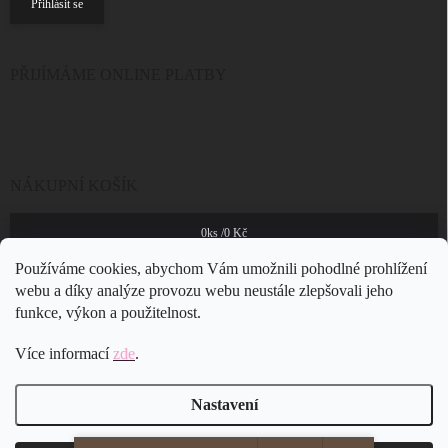
Přihlásit se
PŘIJÍMÁME ONLINE PLATBY
NÁKUPNÍ KOŠÍK
0
ks /
0 Kč
Používáme cookies, abychom Vám umožnili pohodlné prohlížení
webu a díky analýze provozu webu neustále zlepšovali jeho
funkce, výkon a použitelnost.
Více informací
zde
.
Nastavení