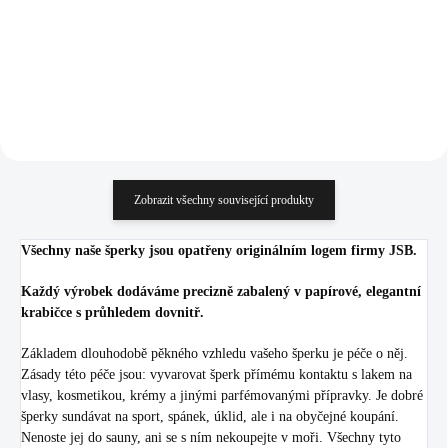
867,77 Kč bez DPH
867,77 Kč bez DPH
Do košíku
Do košíku
Zobrazit všechny související produkty
Všechny naše šperky jsou opatřeny originálním logem firmy JSB.
Každý výrobek dodáváme precizně zabalený v papírové, elegantní
krabičce s průhledem dovnitř.
Základem dlouhodobě pěkného vzhledu vašeho šperku je péče o něj.
Zásady této péče jsou: vyvarovat šperk přímému kontaktu s lakem na
vlasy, kosmetikou, krémy a jinými parfémovanými přípravky. Je dobré
šperky sundávat na sport, spánek, úklid, ale i na obyčejné koupání.
Nenoste jej do sauny, ani se s ním nekoupejte v moři. Všechny tyto