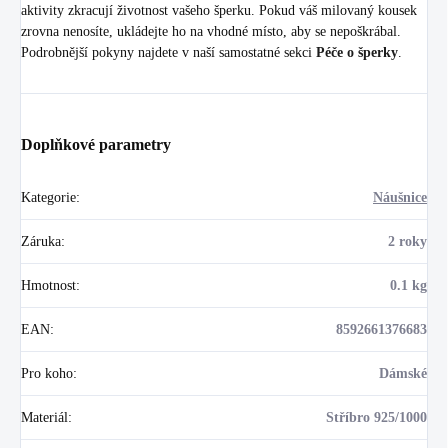
aktivity zkracují životnost vašeho šperku. Pokud váš milovaný kousek
zrovna nenosíte, ukládejte ho na vhodné místo, aby se nepoškrábal.
Podrobnější pokyny najdete v naší samostatné sekci
Péče o šperky
.
Doplňkové parametry
Kategorie
:
Náušnice
Záruka
:
2 roky
Hmotnost
:
0.1 kg
EAN
:
8592661376683
Pro koho
:
Dámské
Materiál
:
Stříbro 925/1000