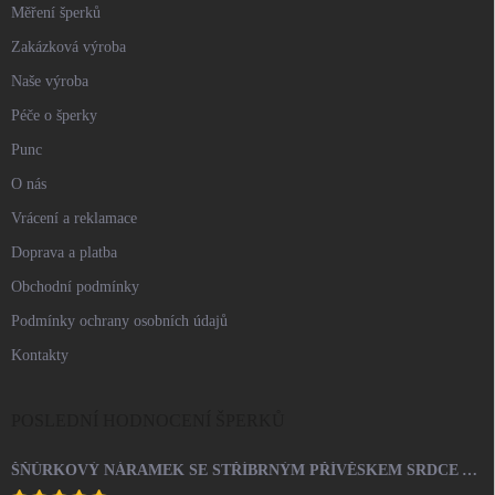
Měření šperků
Zakázková výroba
Naše výroba
Péče o šperky
Punc
O nás
Vrácení a reklamace
Doprava a platba
Obchodní podmínky
Podmínky ochrany osobních údajů
Kontakty
POSLEDNÍ HODNOCENÍ ŠPERKŮ
ŠŇŮRKOVÝ NÁRAMEK SE STŘÍBRNÝM PŘÍVĚSKEM SRDCE A KRYSTALY SWAROVSKI CRYSTAL (STŘÍBRO 925/1000)