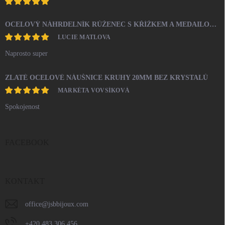
OCELOVÝ NÁHRDELNÍK RŮŽENEC S KŘÍŽKEM A MEDAILONEM
LUCIE MATLOVA
Naprosto super
ZLATÉ OCELOVÉ NÁUŠNICE KRUHY 20MM BEZ KRYSTALŮ
MARKÉTA VOVSÍKOVÁ
Spokojenost
FACEBOOK
KONTAKT
office
@
jsbbijoux.com
+420 483 306 456