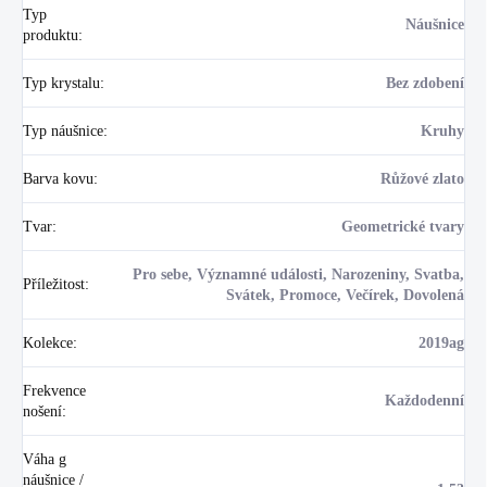
Typ
Náušnice
produktu
:
Typ krystalu
:
Bez zdobení
Typ náušnice
:
Kruhy
Barva kovu
:
Růžové zlato
Tvar
:
Geometrické tvary
Pro sebe, Významné události, Narozeniny, Svatba,
Příležitost
:
Svátek, Promoce, Večírek, Dovolená
Kolekce
:
2019ag
Frekvence
Každodenní
nošení
:
Váha g
náušnice /