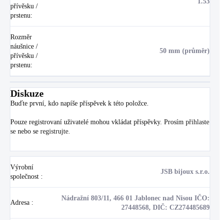
1.53
přívěsku /
prstenu
:
Rozměr
náušnice /
50 mm (průměr)
přívěsku /
prstenu
:
Diskuze
Buďte první, kdo napíše příspěvek k této položce.
Pouze registrovaní uživatelé mohou vkládat příspěvky. Prosím
přihlaste
se
nebo se
registrujte
.
Výrobní
JSB bijoux s.r.o.
společnost
:
Nádražní 803/11, 466 01 Jablonec nad Nisou IČO:
Adresa
:
27448568, DIČ: CZ274485689