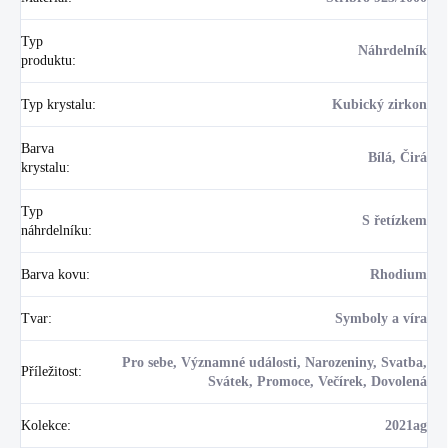
Typ
Náhrdelník
produktu
:
Typ krystalu
:
Kubický zirkon
Barva
Bílá, Čirá
krystalu
:
Typ
S řetízkem
náhrdelníku
:
Barva kovu
:
Rhodium
Tvar
:
Symboly a víra
Pro sebe, Významné události, Narozeniny, Svatba,
Příležitost
:
Svátek, Promoce, Večírek, Dovolená
Kolekce
:
2021ag