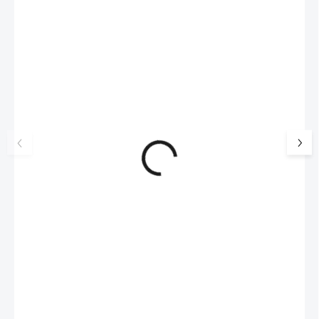
NOVINKA
💎 RUČNÍ PRÁCE
17405
🇨🇿 ČESKÁ VÝROBA
🇨🇿 ČESKÁ VÝROBA
Luxusní dárková krabička na
Stříbrný náramek a
šperky JSB - šedá
osázenými krystaly
Crystal (Stříbro 92
99 Kč
SKLADEM
1 167 Kč
(>5 KS)
82 Kč bez DPH
964 Kč bez DPH
Do košíku
Do košíku