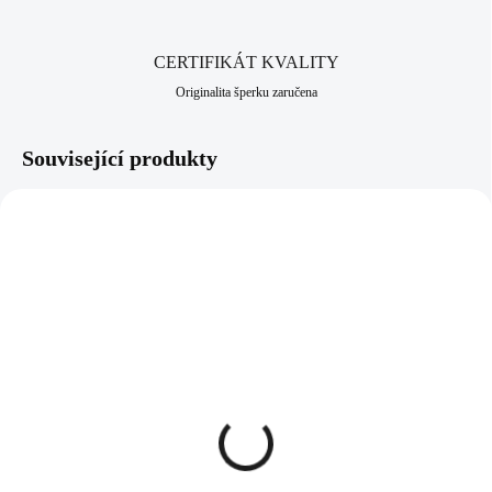
CERTIFIKÁT KVALITY
Originalita šperku zaručena
Související produkty
61300629CR
92300246CR
SKLADEM
SKLADEM
(>5 KS)
(>5 KS)
Ocelový náhrdelník
Stříbrný srdcový
vyřezávané lístky v kruhu
náhrdelník zámek s
s krystalem Swarovski
klíčovou dírkou a krystaly