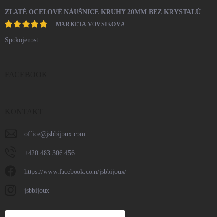
ZLATÉ OCELOVÉ NÁUŠNICE KRUHY 20MM BEZ KRYSTALŮ
MARKÉTA VOVSÍKOVÁ
Spokojenost
FACEBOOK
KONTAKT
office
@
jsbbijoux.com
+420 483 306 456
https://www.facebook.com/jsbbijoux/
jsbbijoux