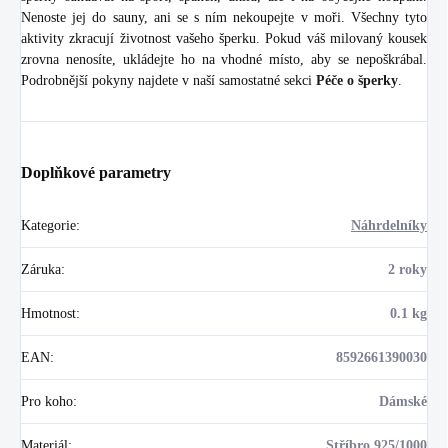
Nenoste jej do sauny, ani se s ním nekoupejte v moři. Všechny tyto
aktivity zkracují životnost vašeho šperku. Pokud váš milovaný kousek
zrovna nenosíte, ukládejte ho na vhodné místo, aby se nepoškrábal.
Podrobnější pokyny najdete v naší samostatné sekci
Péče o šperky
.
Doplňkové parametry
Kategorie
:
Náhrdelníky
Záruka
:
2 roky
Hmotnost
:
0.1 kg
EAN
:
8592661390030
Pro koho
:
Dámské
Materiál
:
Stříbro 925/1000