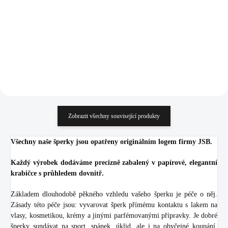
Crystal
Swarovski Crystal
867 Kč
918 Kč
(Stříbro 925/1000)
716,53 Kč bez DPH
758,68 Kč bez DPH
Do košíku
Do košíku
Zobrazit všechny související produkty
Všechny naše šperky jsou opatřeny originálním logem firmy JSB.
Každý výrobek dodáváme precizně zabalený v papírové, elegantní
krabičce s průhledem dovnitř.
Základem dlouhodobě pěkného vzhledu vašeho šperku je péče o něj.
Zásady této péče jsou: vyvarovat šperk přímému kontaktu s lakem na
vlasy, kosmetikou, krémy a jinými parfémovanými přípravky. Je dobré
šperky sundávat na sport, spánek, úklid, ale i na obyčejné koupání.