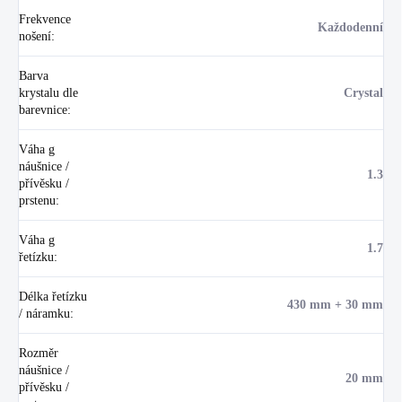
Frekvence
Každodenní
nošení
:
Barva
krystalu dle
Crystal
barevnice
:
Váha g
náušnice /
1.3
přívěsku /
prstenu
:
Váha g
1.7
řetízku
:
Délka řetízku
430 mm + 30 mm
/ náramku
:
Rozměr
náušnice /
20 mm
přívěsku /