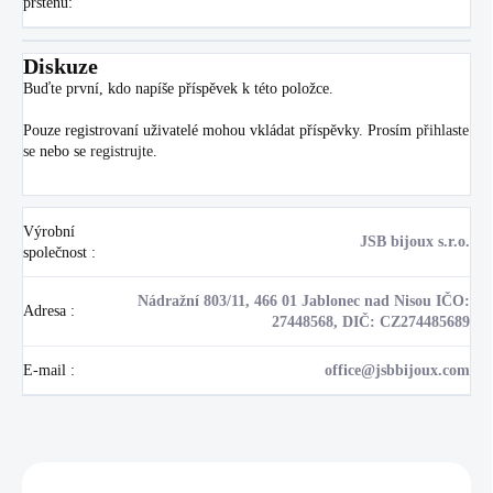
prstenu
:
Diskuze
Buďte první, kdo napíše příspěvek k této položce.
Pouze registrovaní uživatelé mohou vkládat příspěvky. Prosím
přihlaste
se
nebo se
registrujte
.
Výrobní
JSB bijoux s.r.o.
společnost
:
Nádražní 803/11, 466 01 Jablonec nad Nisou IČO:
Adresa
:
27448568, DIČ: CZ274485689
E-mail
:
office@jsbbijoux.com
Zákazníci také nakoupili