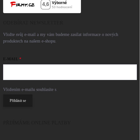
ODEBÍRAT NEWSLETTER
Vložte svůj e-mail a my vám budeme zasílat informace o nových
produktech na našem e-shopu.
E-MAIL
Vložením e-mailu souhlasíte s
podmínkami ochrany osobních údajů
Přihlásit se
PŘIJÍMÁME ONLINE PLATBY