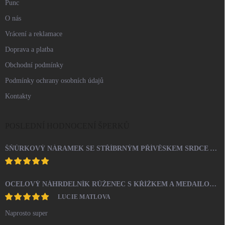
Punc
O nás
Vrácení a reklamace
Doprava a platba
Obchodní podmínky
Podmínky ochrany osobních údajů
Kontakty
POSLEDNÍ HODNOCENÍ ŠPERKŮ
ŠŇŮRKOVÝ NÁRAMEK SE STŘÍBRNÝM PŘÍVĚSKEM SRDCE A KRYSTALY SWAROVSKI CRYSTAL (STŘÍBRO 925/1000)
OCELOVÝ NÁHRDELNÍK RŮŽENEC S KŘÍŽKEM A MEDAILONEM
LUCIE MATLOVA
Naprosto super