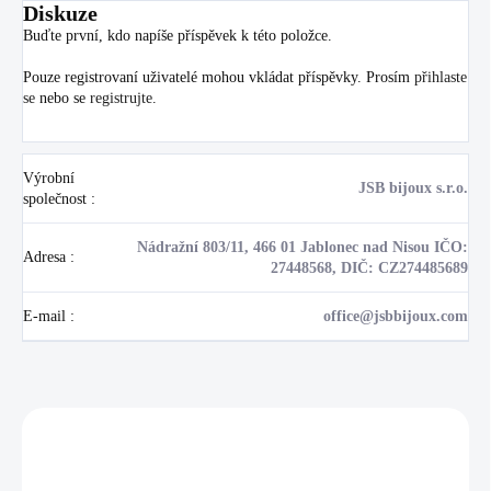
Diskuze
Buďte první, kdo napíše příspěvek k této položce.
Pouze registrovaní uživatelé mohou vkládat příspěvky. Prosím
přihlaste
se
nebo se
registrujte
.
Výrobní
JSB bijoux s.r.o.
společnost
:
Nádražní 803/11, 466 01 Jablonec nad Nisou IČO:
Adresa
:
27448568, DIČ: CZ274485689
E-mail
:
office@jsbbijoux.com
Zákazníci také nakoupili