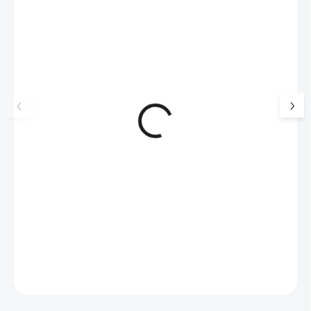
NOVINKA
17405
🇨🇿 ČESKÁ VÝROBA
Luxusní dárková krabička na
Šperkovnice malá b
šperky JSB - šedá
399 Kč
330 Kč bez DPH
99 Kč
SKLADEM
(>5 KS)
82 Kč bez DPH
Do košíku
Do košíku