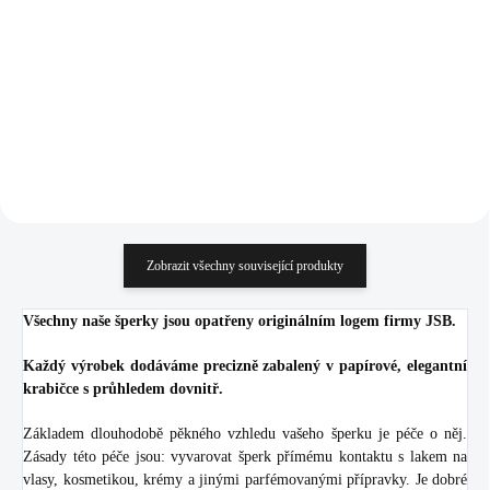
Swarovski Crystal
(Stříbro 925/1000)
1 334 Kč
1 167 Kč
(Stříbro 925/1000)
1 102,48 Kč bez DPH
964,46 Kč bez DPH
Do košíku
Do košíku
Zobrazit všechny související produkty
Všechny naše šperky jsou opatřeny originálním logem firmy JSB.
Každý výrobek dodáváme precizně zabalený v papírové, elegantní
krabičce s průhledem dovnitř.
Základem dlouhodobě pěkného vzhledu vašeho šperku je péče o něj.
Zásady této péče jsou: vyvarovat šperk přímému kontaktu s lakem na
vlasy, kosmetikou, krémy a jinými parfémovanými přípravky. Je dobré