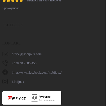
MARKÉTA VOVSÍKOVÁ
Spokojenost
FACEBOOK
KONTAKT
office
@
jsbbijoux.com
+420 483 306 456
https://www.facebook.com/jsbbijoux/
jsbbijoux