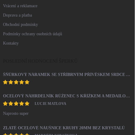
Vrácení a reklamace
Doprava a platba
Obchodní podmínky
Podmínky ochrany osobních údajů
Kontakty
POSLEDNÍ HODNOCENÍ ŠPERKŮ
ŠŇŮRKOVÝ NÁRAMEK SE STŘÍBRNÝM PŘÍVĚSKEM SRDCE A KRYSTALY SWAROVSKI CRYSTAL (STŘÍBRO 925/1000)
OCELOVÝ NÁHRDELNÍK RŮŽENEC S KŘÍŽKEM A MEDAILONEM
LUCIE MATLOVA
Naprosto super
ZLATÉ OCELOVÉ NÁUŠNICE KRUHY 20MM BEZ KRYSTALŮ