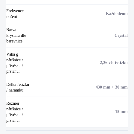
Frekvence
Každodenní
nošení
:
Barva
krystalu dle
Crystal
barevnice
:
Váha g
náušnice /
2,26 vč. řetízku
přívěsku /
prstenu
:
Délka řetízku
430 mm + 30 mm
/ náramku
:
Rozměr
náušnice /
15 mm
přívěsku /
prstenu
: