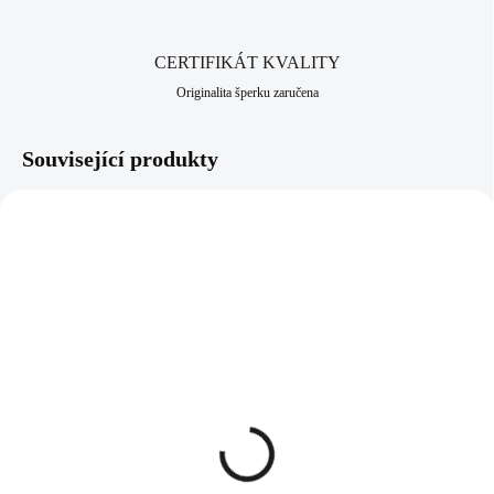
CERTIFIKÁT KVALITY
Originalita šperku zaručena
Související produkty
92300406G-CR
92500406CR
SKLADEM
SKLADEM
(>5 KS)
(>5 KS)
Pozlacený stříbrný
Stříbrný náramek anděl s
náhrdelník anděl s křídly
křídly osázenými krystaly
osázenými krystaly
Swarovski Crystal