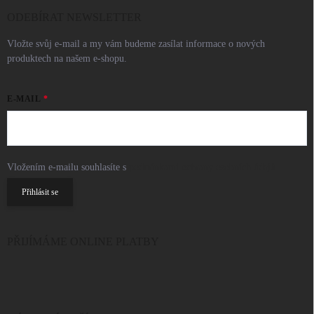
ODEBÍRAT NEWSLETTER
Vložte svůj e-mail a my vám budeme zasílat informace o nových
produktech na našem e-shopu.
E-MAIL
Vložením e-mailu souhlasíte s
podmínkami ochrany osobních údajů
Přihlásit se
PŘIJÍMÁME ONLINE PLATBY