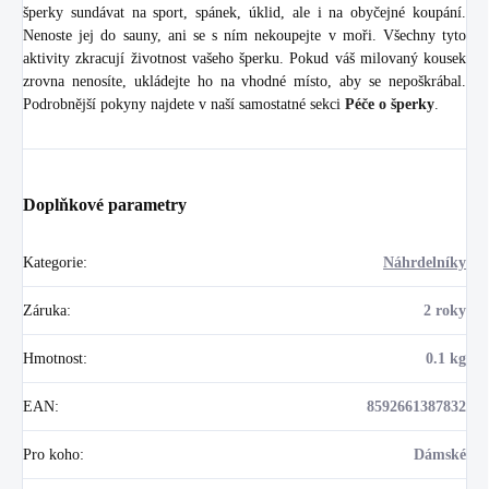
šperky sundávat na sport, spánek, úklid, ale i na obyčejné koupání.
Nenoste jej do sauny, ani se s ním nekoupejte v moři. Všechny tyto
aktivity zkracují životnost vašeho šperku. Pokud váš milovaný kousek
zrovna nenosíte, ukládejte ho na vhodné místo, aby se nepoškrábal.
Podrobnější pokyny najdete v naší samostatné sekci
Péče o šperky
.
Doplňkové parametry
Kategorie
:
Náhrdelníky
Záruka
:
2 roky
Hmotnost
:
0.1 kg
EAN
:
8592661387832
Pro koho
:
Dámské