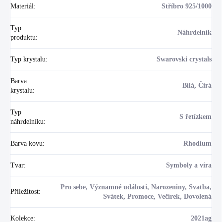
Materiál
:
Stříbro 925/1000
Typ
Náhrdelník
produktu
:
Typ krystalu
:
Swarovski crystals
Barva
Bílá, Čirá
krystalu
:
Typ
S řetízkem
náhrdelníku
:
Barva kovu
:
Rhodium
Tvar
:
Symboly a víra
Pro sebe, Významné události, Narozeniny, Svatba,
Příležitost
:
Svátek, Promoce, Večírek, Dovolená
Kolekce
:
2021ag