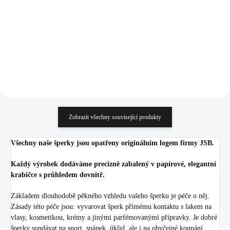
(Stříbro 925/1000)
925/1000)
1 372 Kč
1 372 Kč
1 133,88 Kč bez DPH
1 133,88 Kč bez DPH
Do košíku
Do košíku
Zobrazit všechny související produkty
Všechny naše šperky jsou opatřeny originálním logem firmy JSB.
Každý výrobek dodáváme precizně zabalený v papírové, elegantní
krabičce s průhledem dovnitř.
Základem dlouhodobě pěkného vzhledu vašeho šperku je péče o něj.
Zásady této péče jsou: vyvarovat šperk přímému kontaktu s lakem na
vlasy, kosmetikou, krémy a jinými parfémovanými přípravky. Je dobré
šperky sundávat na sport, spánek, úklid, ale i na obyčejné koupání.