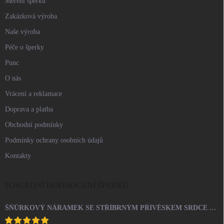
Měření šperků
Zakázková výroba
Naše výroba
Péče o šperky
Punc
O nás
Vrácení a reklamace
Doprava a platba
Obchodní podmínky
Podmínky ochrany osobních údajů
Kontakty
POSLEDNÍ HODNOCENÍ ŠPERKŮ
ŠŇŮRKOVÝ NÁRAMEK SE STŘÍBRNÝM PŘÍVĚSKEM SRDCE A KRYSTALY SWAROVSKI CRYSTAL (STŘÍBRO 925/1000)