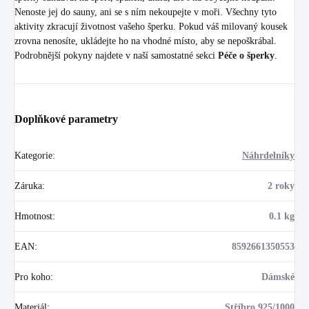
Nenoste jej do sauny, ani se s ním nekoupejte v moři. Všechny tyto
aktivity zkracují životnost vašeho šperku. Pokud váš milovaný kousek
zrovna nenosíte, ukládejte ho na vhodné místo, aby se nepoškrábal.
Podrobnější pokyny najdete v naší samostatné sekci
Péče o šperky
.
Doplňkové parametry
Kategorie
:
Náhrdelníky
Záruka
:
2 roky
Hmotnost
:
0.1 kg
EAN
:
8592661350553
Pro koho
:
Dámské
Materiál
:
Stříbro 925/1000