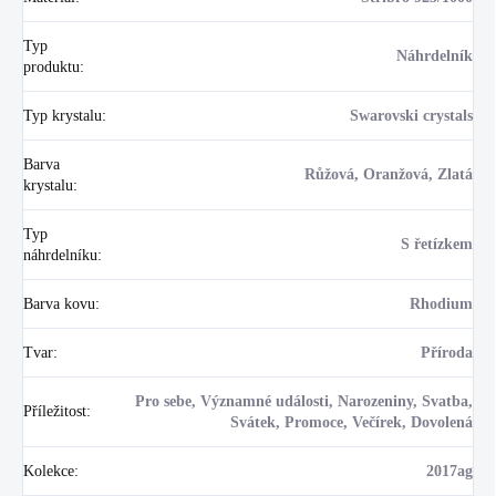
Typ
Náhrdelník
produktu
:
Typ krystalu
:
Swarovski crystals
Barva
Růžová, Oranžová, Zlatá
krystalu
:
Typ
S řetízkem
náhrdelníku
:
Barva kovu
:
Rhodium
Tvar
:
Příroda
Pro sebe, Významné události, Narozeniny, Svatba,
Příležitost
:
Svátek, Promoce, Večírek, Dovolená
Kolekce
:
2017ag