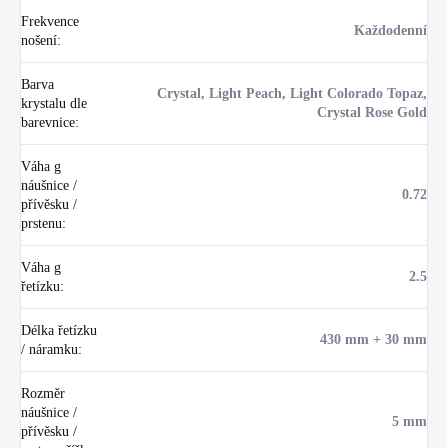
Frekvence
Každodenní
nošení
:
Barva
Crystal, Light Peach, Light Colorado Topaz,
krystalu dle
Crystal Rose Gold
barevnice
:
Váha g
náušnice /
0.72
přívěsku /
prstenu
:
Váha g
2.5
řetízku
:
Délka řetízku
430 mm + 30 mm
/ náramku
:
Rozměr
náušnice /
5 mm
přívěsku /