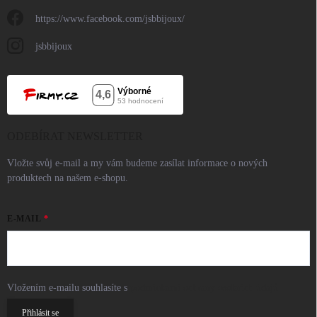
https://www.facebook.com/jsbbijoux/
jsbbijoux
ODEBÍRAT NEWSLETTER
Vložte svůj e-mail a my vám budeme zasílat informace o nových
produktech na našem e-shopu.
E-MAIL
Vložením e-mailu souhlasíte s
podmínkami ochrany osobních údajů
Přihlásit se