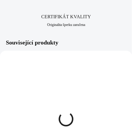
CERTIFIKÁT KVALITY
Originalita šperku zaručena
Související produkty
92300084CR
92300084AB
SKLADEM
SKLADEM
(>5 KS)
(>5 KS)
Stříbrný náhrdelník
Stříbrný náhrdelník
dlouhá kapka s krystaly
dlouhá kapka s krystaly
Swarovski Crystal
Swarovski AB (Stříbro