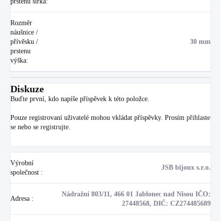
prstenu šířka
:
Rozměr
náušnice /
přívěsku /
30 mm
prstenu
výška
:
Diskuze
Buďte první, kdo napíše příspěvek k této položce.
Pouze registrovaní uživatelé mohou vkládat příspěvky. Prosím
přihlaste
se
nebo se
registrujte
.
Výrobní
JSB bijoux s.r.o.
společnost
:
Nádražní 803/11, 466 01 Jablonec nad Nisou IČO:
Adresa
:
27448568, DIČ: CZ274485689