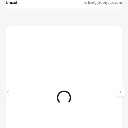
E-mail
:
office@jsbbijoux.com
Zákazníci také nakoupili
NOVINKA
17405
🇨🇿 ČESKÁ VÝROBA
Luxusní dárková krabička na
Šperkovnice malá b
šperky JSB - šedá
399 Kč
330 Kč bez DPH
99 Kč
SKLADEM