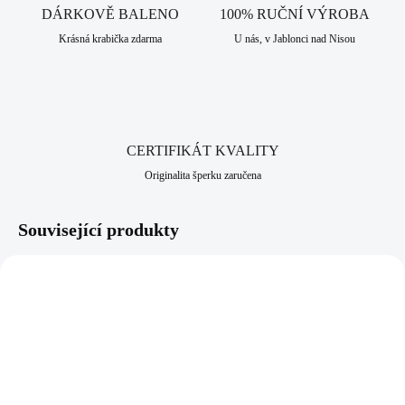
vhodný pro alergiky a citlivější lidi. Jako všechny šperky, které
DÁRKOVĚ BALENO
100% RUČNÍ VÝROBA
nabízíme, je i tento vyroben v srdci Jizerských hor, ve městě Jablonec
Krásná krabička zdarma
U nás, v Jablonci nad Nisou
nad Nisou, který má dlouhodobou šperkařskou a bižuterní historii.
CERTIFIKÁT KVALITY
Originalita šperku zaručena
Související produkty
92300552VAHG
92300552VODG