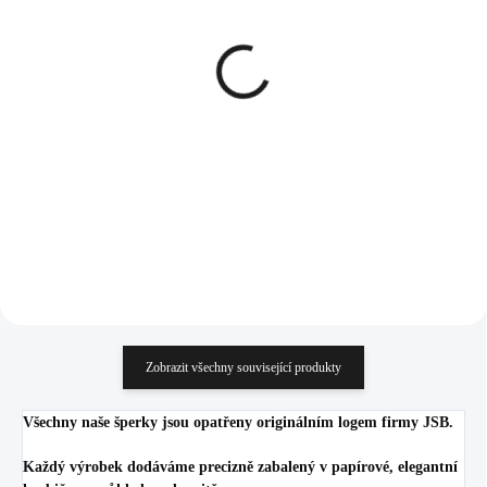
SKLADEM
SKLADEM
(>5 KS)
(>5 KS)
Pozlacený stříbrný
Pozlacený stříbrný
náhrdelník dva přívěsky
náhrdelník dva přívěsky
znamení zvěrokruhu s
znamení zvěrokruhu s
Kubickými zirkony Váhy
Kubickými zirkony
1 234 Kč
1 234 Kč
(Stříbro 925/1000)
Vodnář (Stříbro 925/1000)
1 019,83 Kč bez DPH
1 019,83 Kč bez DPH
Do košíku
Do košíku
Zobrazit všechny související produkty
Všechny naše šperky jsou opatřeny originálním logem firmy JSB.
Každý výrobek dodáváme precizně zabalený v papírové, elegantní