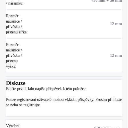
430 mm + 30 mm
/ náramku
:
Rozměr
náušnice /
12 mm
přívěsku /
prstenu šířka
:
Rozměr
náušnice /
přívěsku /
12 mm
prstenu
výška
:
Diskuze
Buďte první, kdo napíše příspěvek k této položce.
Pouze registrovaní uživatelé mohou vkládat příspěvky. Prosím
přihlaste
se
nebo se
registrujte
.
Výrobní