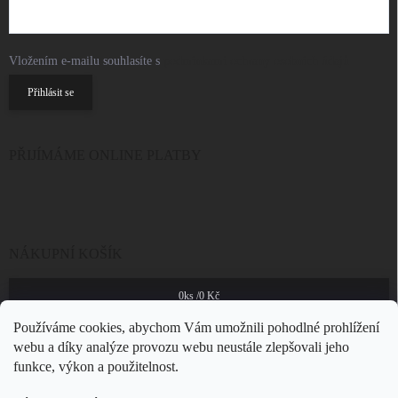
Vložením e-mailu souhlasíte s
podmínkami ochrany osobních údajů
Přihlásit se
PŘIJÍMÁME ONLINE PLATBY
NÁKUPNÍ KOŠÍK
0
ks /
0 Kč
Používáme cookies, abychom Vám umožnili pohodlné prohlížení
webu a díky analýze provozu webu neustále zlepšovali jeho
funkce, výkon a použitelnost.