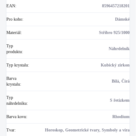
EAN
:
8596457218201
Pro koho
:
Dámské
Materiál
:
Stříbro 925/1000
Typ
Náhrdelník
produktu
:
Typ krystalu
:
Kubický zirkon
Barva
Bílá, Čirá
krystalu
:
Typ
S řetízkem
náhrdelníku
:
Barva kovu
:
Rhodium
Tvar
:
Horoskop, Geometrické tvary, Symboly a víra