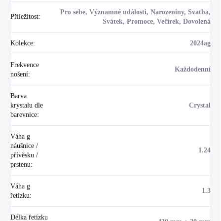
Pro sebe, Významné události, Narozeniny, Svatba,
Příležitost
:
Svátek, Promoce, Večírek, Dovolená
Kolekce
:
2024ag
Frekvence
Každodenní
nošení
:
Barva
krystalu dle
Crystal
barevnice
:
Váha g
náušnice /
1.24
přívěsku /
prstenu
:
Váha g
1.3
řetízku
:
Délka řetízku