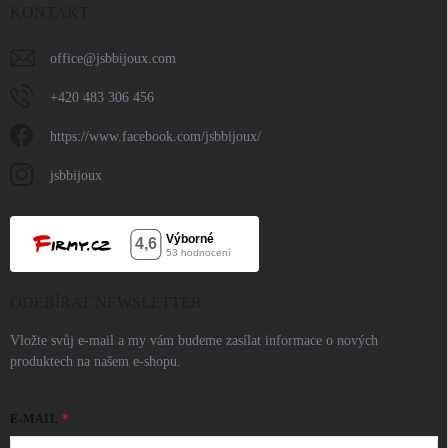
KONTAKT
office
@
jsbbijoux.com
+420 483 306 456
https://www.facebook.com/jsbbijoux/
jsbbijoux
ODEBÍRAT NEWSLETTER
Vložte svůj e-mail a my vám budeme zasílat informace o nových
produktech na našem e-shopu.
E-MAIL