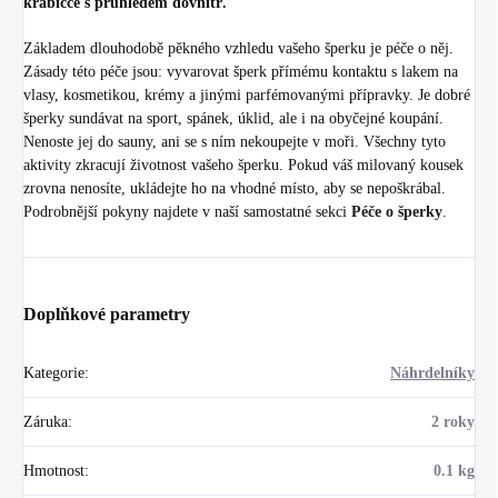
krabičce s průhledem dovnitř.
Základem dlouhodobě pěkného vzhledu vašeho šperku je péče o něj.
Zásady této péče jsou: vyvarovat šperk přímému kontaktu s lakem na
vlasy, kosmetikou, krémy a jinými parfémovanými přípravky. Je dobré
šperky sundávat na sport, spánek, úklid, ale i na obyčejné koupání.
Nenoste jej do sauny, ani se s ním nekoupejte v moři. Všechny tyto
aktivity zkracují životnost vašeho šperku. Pokud váš milovaný kousek
zrovna nenosíte, ukládejte ho na vhodné místo, aby se nepoškrábal.
Podrobnější pokyny najdete v naší samostatné sekci
Péče o šperky
.
Doplňkové parametry
Kategorie
:
Náhrdelníky
Záruka
:
2 roky
Hmotnost
:
0.1 kg