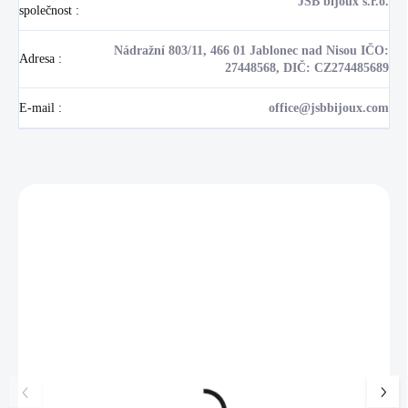
JSB bijoux s.r.o.
společnost
:
Nádražní 803/11, 466 01 Jablonec nad Nisou IČO:
Adresa
:
27448568, DIČ: CZ274485689
E-mail
:
office@jsbbijoux.com
Zákazníci také nakoupili
NOVINKA
17405
🇨🇿 ČESKÁ VÝROBA