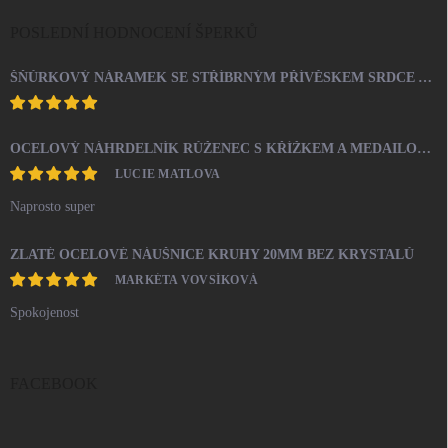
POSLEDNÍ HODNOCENÍ ŠPERKŮ
ŠŇŮRKOVÝ NÁRAMEK SE STŘÍBRNÝM PŘÍVĚSKEM SRDCE A KRYSTALY SWAROVSKI CRYSTAL (STŘÍBRO 925/1000)
OCELOVÝ NÁHRDELNÍK RŮŽENEC S KŘÍŽKEM A MEDAILONEM
LUCIE MATLOVA
Naprosto super
ZLATÉ OCELOVÉ NÁUŠNICE KRUHY 20MM BEZ KRYSTALŮ
MARKÉTA VOVSÍKOVÁ
Spokojenost
FACEBOOK