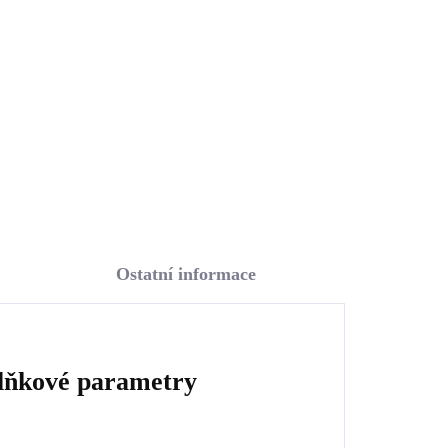
mi
znamení zvěrokruhu s
Kubickými zirkony Střelec
1 234 Kč
(Stříbro 925/1000)
1 019,83 Kč bez DPH
Do košíku
Ostatní informace
lňkové parametry