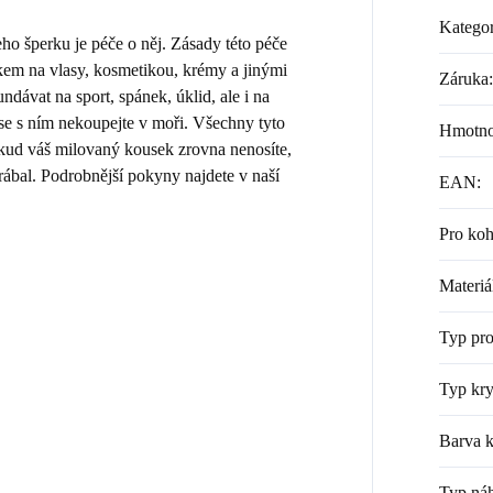
Kategor
 šperku je péče o něj. Zásady této péče
kem na vlasy, kosmetikou, krémy a jinými
Záruka
:
dávat na sport, spánek, úklid, ale i na
 se s ním nekoupejte v moři. Všechny tyto
Hmotno
Pokud váš milovaný kousek zrovna nenosíte,
rábal. Podrobnější pokyny najdete v naší
EAN
:
Pro ko
Materiá
Typ pr
Typ kry
Barva k
Typ náh