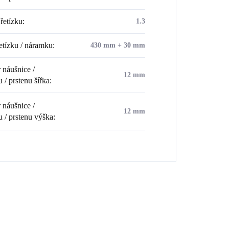
řetízku
:
1.3
etízku / náramku
:
430 mm + 30 mm
náušnice /
12 mm
 / prstenu šířka
:
náušnice /
12 mm
u / prstenu výška
: