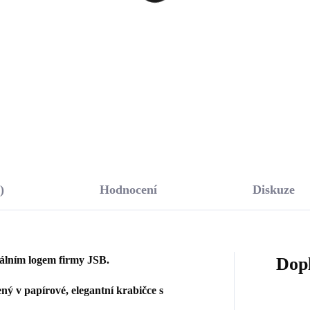
amení zvěrokruhu s
zvěrokruhu s Kubický
bickými zirkony Váhy
zirkony Váhy (Stříbro
234 Kč
1 234 Kč
říbro 925/1000)
925/1000)
19,83 Kč bez DPH
1 019,83 Kč bez DPH
Do košíku
Do košíku
)
Hodnocení
Diskuze
nálním logem firmy JSB.
Dop
ý v papírové, elegantní krabičce s