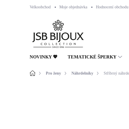
Přejít
Velkoobchod
Moje objednávka
Hodnocení obchodu
na
obsah
NOVINKY 💖
TEMATICKÉ ŠPERKY
Domů
Pro ženy
Náhrdelníky
Stříbrný náhrd
Neohodnoceno
Podrobnosti hodnocení
🇨🇿 ČESKÁ VÝROBA
💎 RUČNÍ PRÁCE