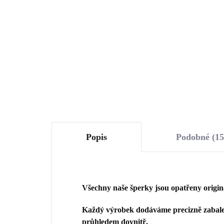
znamení zvěrokruhu s
zn
Kubickými zirkony
Ku
1 234 Kč
1 
Vodnář (Stříbro 925/1000)
(St
1 019,83 Kč bez DPH
1 0
Do košíku
Popis
Podobné (15
Všechny naše šperky jsou opatřeny origi
Každý výrobek dodáváme precizně zabalen
průhledem dovnitř.