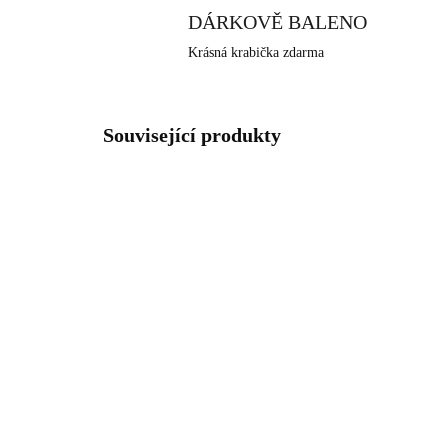
DÁRKOVĚ BALENO
Krásná krabička zdarma
Související produkty
92300552VODG
SKLADEM
(>5 KS)
Pozlacený stříbrný
Poz
náhrdelník dva přívěsky
náh