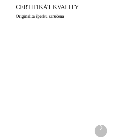
CERTIFIKÁT KVALITY
Originalita šperku zaručena
2VAH
92300552STRG
DEM
SKLADEM
5 KS)
(>5 KS)
Další
a
Pozlacený stříbrný
produkt
náhrdelník dva přívěsky