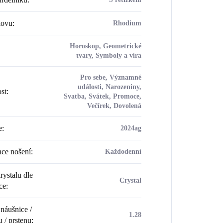
kovu
:
Rhodium
Horoskop, Geometrické
tvary, Symboly a víra
Pro sebe, Významné
události, Narozeniny,
ost
:
Svatba, Svátek, Promoce,
Večírek, Dovolená
e
:
2024ag
ce nošení
:
Každodenní
rystalu dle
Crystal
ce
:
náušnice /
1.28
u / prstenu
: