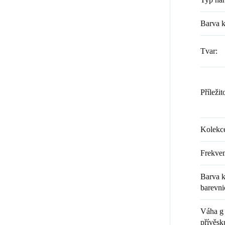
Barva 
Tvar
:
Příležit
Kolekc
Frekven
Barva k
barevni
Váha g 
přívěsk