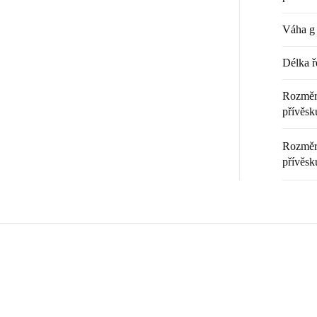
Váha g 
Délka ř
Rozměr 
přívěsku
Rozměr 
přívěsk
Zákazníci také nakoupili