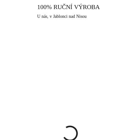
100% RUČNÍ VÝROBA
U nás, v Jablonci nad Nisou
92300552VAHG
9230055
SKLADEM
SKLA
(>5 KS)
(>
lacený stříbrný
Stříbrný náhrdelník dv
rdelník dva přívěsky
přívěsky znamení