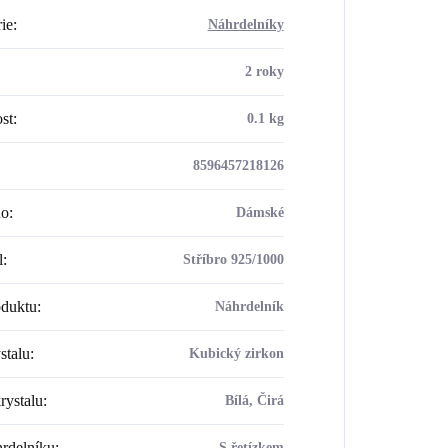
ie
:
Náhrdelníky
2 roky
st
:
0.1 kg
8596457218126
ho
:
Dámské
l
:
Stříbro 925/1000
oduktu
:
Náhrdelník
stalu
:
Kubický zirkon
rystalu
:
Bílá, Čirá
rdelníku
:
S řetízkem