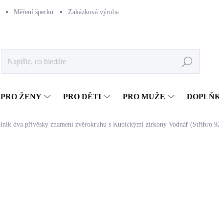
Měření šperků
Zakázková výroba
Naše výroba
Péče o šperk
Hledat
PRO ŽENY
PRO DĚTI
PRO MUŽE
DOPLŇ
elník dva přívěsky znamení zvěrokruhu s Kubickými zirkony Vodnář (Stříbro 9
1 234 Kč
1 019,83 Kč bez DPH
Měrná
SKLADEM
(>5 KS)