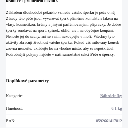
krabičce s průhledem dovnitř.
Základem dlouhodobě pěkného vzhledu vašeho šperku je péče o něj.
Zásady této péče jsou: vyvarovat šperk přímému kontaktu s lakem na
vlasy, kosmetikou, krémy a jinými parfémovanými přípravky. Je dobré
šperky sundávat na sport, spánek, úklid, ale i na obyčejné koupání.
Nenoste jej do sauny, ani se s ním nekoupejte v moři. Všechny tyto
aktivity zkracují životnost vašeho šperku. Pokud váš milovaný kousek
zrovna nenosíte, ukládejte ho na vhodné místo, aby se nepoškrábal.
Podrobnější pokyny najdete v naší samostatné sekci
Péče o šperky
.
Doplňkové parametry
Kategorie
:
Náhrdelníky
Hmotnost
:
0.1 kg
EAN
:
8592661417812