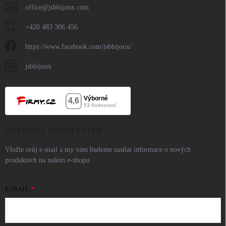
office
@
jsbbijoux.com
+420 483 306 456
https://www.facebook.com/jsbbijoux/
jsbbijoux
ODEBÍRAT NEWSLETTER
Vložte svůj e-mail a my vám budeme zasílat informace o nových
produktech na našem e-shopu.
E-MAIL