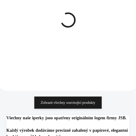
SKLADEM
SKLADEM
(>5 KS)
(>5 KS)
Stříbrné náušnice klapky s
Náhrdelník z bižuterní
ručně mačkaným
slitiny čtverec na koso s
kamenem tvaru kapky
rivolkou Swarovski
Crystal Ag (Stříbro
Crystal
1 912 Kč
439 Kč
925/1000)
1 580,17 Kč bez DPH
362,81 Kč bez DPH
Do košíku
Do košíku
Zobrazit všechny související produkty
Všechny naše šperky jsou opatřeny originálním logem firmy JSB.
Každý výrobek dodáváme precizně zabalený v papírové, elegantní