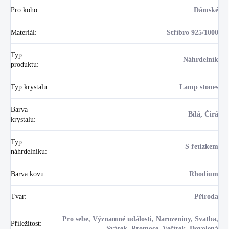
Pro koho
:
Dámské
Materiál
:
Stříbro 925/1000
Typ
Náhrdelník
produktu
:
Typ krystalu
:
Lamp stones
Barva
Bílá, Čirá
krystalu
:
Typ
S řetízkem
náhrdelníku
:
Barva kovu
:
Rhodium
Tvar
:
Příroda
Pro sebe, Významné události, Narozeniny, Svatba,
Příležitost
:
Svátek, Promoce, Večírek, Dovolená