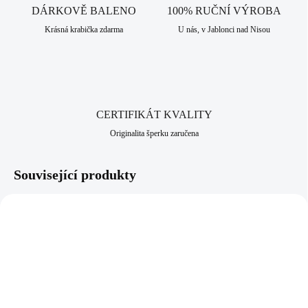
nabídce naleznete i náušnice, které lze sladit do soupravy. Šperk je
DÁRKOVĚ BALENO
100% RUČNÍ VÝROBA
vyrobený z pravého stříbra ryzosti 925/1000. Jako povrchová úprava je
Krásná krabička zdarma
U nás, v Jablonci nad Nisou
zde použito rhodium, které dodává šperku vysoký lesk, pevnost a
odolnost vůči černání a žloutnutí stříbra. Neobsahuje nikl a proto je
vhodný pro alergiky a citlivější lidi. Jako všechny šperky, které
nabízíme, je i tento vyroben v srdci Jizerských hor, ve městě Jablonec
nad Nisou, který má dlouhodobou šperkařskou a bižuterní historii.
CERTIFIKÁT KVALITY
Originalita šperku zaručena
Související produkty
NOVINKA
92400681CRAG
61310228CR