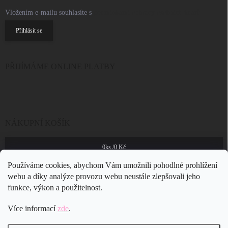
Vložením e-mailu souhlasíte s
podmínkami ochrany osobních údajů
Přihlásit se
PŘIJÍMÁME ONLINE PLATBY
NÁKUPNÍ KOŠÍK
0
ks /
0 Kč
Používáme cookies, abychom Vám umožnili pohodlné prohlížení
webu a díky analýze provozu webu neustále zlepšovali jeho
funkce, výkon a použitelnost.
Více informací
zde
.