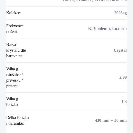
Kolekce
:
2026ag
Frekvence
Každodenní, Luxusní
nošení
:
Barva
krystalu dle
Crystal
barevnice
:
Váha g
náušnice /
2.99
přívěsku /
prstenu
:
Váha g
1.3
řetízku
:
Délka řetízku
430 mm + 30 mm
/ náramku
: