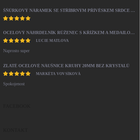
ŠŇŮRKOVÝ NÁRAMEK SE STŘÍBRNÝM PŘÍVĚSKEM SRDCE A KRYSTALY SWAROVSKI CRYSTAL (STŘÍBRO 925/1000)
OCELOVÝ NÁHRDELNÍK RŮŽENEC S KŘÍŽKEM A MEDAILONEM
LUCIE MATLOVA
Naprosto super
ZLATÉ OCELOVÉ NÁUŠNICE KRUHY 20MM BEZ KRYSTALŮ
MARKÉTA VOVSÍKOVÁ
Spokojenost
FACEBOOK
KONTAKT