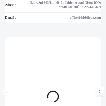
Nádražní 803/11, 466 01 Jablonec nad Nisou IČO:
Adresa
:
27448568, DIČ: CZ274485689
E-mail
:
office@jsbbijoux.com
Zákazníci také nakoupili
NOVINKA
17405
🇨🇿 ČESKÁ VÝROBA
Luxusní dárková krabička na
Šperkovnice malá b