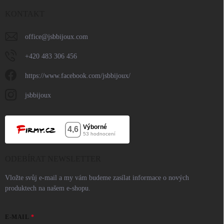
KONTAKT
office
@
jsbbijoux.com
+420 483 306 456
https://www.facebook.com/jsbbijoux/
jsbbijoux
ODEBÍRAT NEWSLETTER
Vložte svůj e-mail a my vám budeme zasílat informace o nových
produktech na našem e-shopu.
E-MAIL