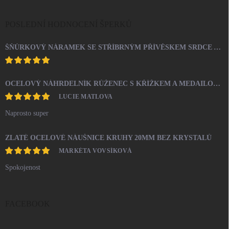
POSLEDNÍ HODNOCENÍ ŠPERKŮ
ŠŇŮRKOVÝ NÁRAMEK SE STŘÍBRNÝM PŘÍVĚSKEM SRDCE A KRYSTALY SWAROVSKI CRYSTAL (STŘÍBRO 925/1000)
OCELOVÝ NÁHRDELNÍK RŮŽENEC S KŘÍŽKEM A MEDAILONEM
LUCIE MATLOVA
Naprosto super
ZLATÉ OCELOVÉ NÁUŠNICE KRUHY 20MM BEZ KRYSTALŮ
MARKÉTA VOVSÍKOVÁ
Spokojenost
FACEBOOK