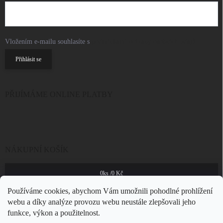
Vložením e-mailu souhlasíte s
podmínkami ochrany osobních údajů
Přihlásit se
PŘIJÍMÁME ONLINE PLATBY
NÁKUPNÍ KOŠÍK
0
ks /
0 Kč
Používáme cookies, abychom Vám umožnili pohodlné prohlížení
webu a díky analýze provozu webu neustále zlepšovali jeho
funkce, výkon a použitelnost.