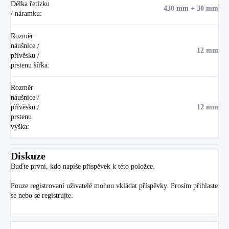
Délka řetízku
430 mm + 30 mm
/ náramku
:
Rozměr
náušnice /
12 mm
přívěsku /
prstenu šířka
:
Rozměr
náušnice /
přívěsku /
12 mm
prstenu
výška
:
Diskuze
Buďte první, kdo napíše příspěvek k této položce.
Pouze registrovaní uživatelé mohou vkládat příspěvky. Prosím
přihlaste
se
nebo se
registrujte
.