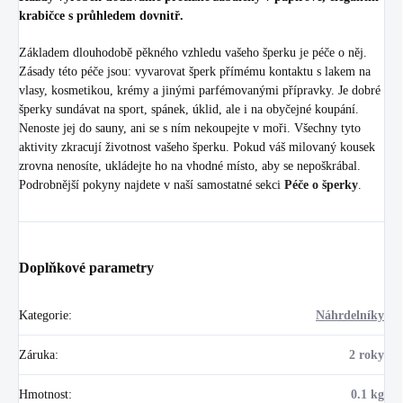
krabičce s průhledem dovnitř.
Základem dlouhodobě pěkného vzhledu vašeho šperku je péče o něj.
Zásady této péče jsou: vyvarovat šperk přímému kontaktu s lakem na
vlasy, kosmetikou, krémy a jinými parfémovanými přípravky. Je dobré
šperky sundávat na sport, spánek, úklid, ale i na obyčejné koupání.
Nenoste jej do sauny, ani se s ním nekoupejte v moři. Všechny tyto
aktivity zkracují životnost vašeho šperku. Pokud váš milovaný kousek
zrovna nenosíte, ukládejte ho na vhodné místo, aby se nepoškrábal.
Podrobnější pokyny najdete v naší samostatné sekci
Péče o šperky
.
Doplňkové parametry
Kategorie
:
Náhrdelníky
Záruka
:
2 roky
Hmotnost
:
0.1 kg