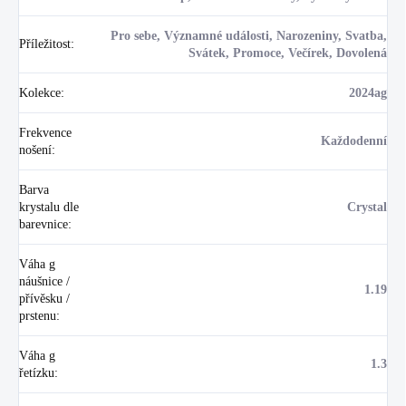
Pro sebe, Významné události, Narozeniny, Svatba,
Příležitost
:
Svátek, Promoce, Večírek, Dovolená
Kolekce
:
2024ag
Frekvence
Každodenní
nošení
:
Barva
krystalu dle
Crystal
barevnice
:
Váha g
náušnice /
1.19
přívěsku /
prstenu
:
Váha g
1.3
řetízku
: