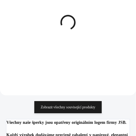
SKLADEM
SKLADEM
(>5 KS)
(>5 KS)
Pozlacený stříbrný
Stříbrný náhrdelník dva
náhrdelník dva přívěsky
přívěsky znamení
znamení zvěrokruhu s
zvěrokruhu s Kubickými
Kubickými zirkony Býk
zirkony Blíženci (Stříbro
1 234 Kč
1 234 Kč
(Stříbro 925/1000)
925/1000)
1 019,83 Kč bez DPH
1 019,83 Kč bez DPH
Do košíku
Do košíku
Zobrazit všechny související produkty
Všechny naše šperky jsou opatřeny originálním logem firmy JSB.
Každý výrobek dodáváme precizně zabalený v papírové, elegantní