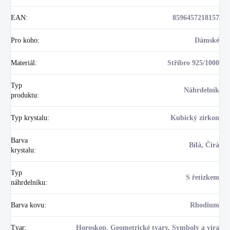
EAN
:
8596457218157
Pro koho
:
Dámské
Materiál
:
Stříbro 925/1000
Typ
Náhrdelník
produktu
:
Typ krystalu
:
Kubický zirkon
Barva
Bílá, Čirá
krystalu
:
Typ
S řetízkem
náhrdelníku
:
Barva kovu
:
Rhodium
Tvar
:
Horoskop, Geometrické tvary, Symboly a víra