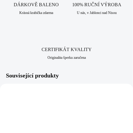
Neobsahuje nikl a proto je vhodný pro alergiky a citlivější lidi. Jako
DÁRKOVĚ BALENO
100% RUČNÍ VÝROBA
všechny šperky, které nabízíme, je i tento vyroben v srdci Jizerských
Krásná krabička zdarma
U nás, v Jablonci nad Nisou
hor, ve městě Jablonec nad Nisou, který má dlouhodobou šperkařskou a
bižuterní historii.
CERTIFIKÁT KVALITY
Originalita šperku zaručena
Související produkty
92300552BYKG
92300552BLI