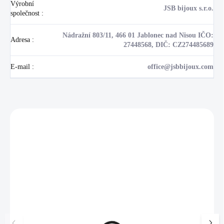
Výrobní
JSB bijoux s.r.o.
společnost
:
Nádražní 803/11, 466 01 Jablonec nad Nisou IČO:
Adresa
:
27448568, DIČ: CZ274485689
E-mail
:
office@jsbbijoux.com
Zákazníci také nakoupili
NOVINKA
17405
🇨🇿 ČESKÁ VÝROBA