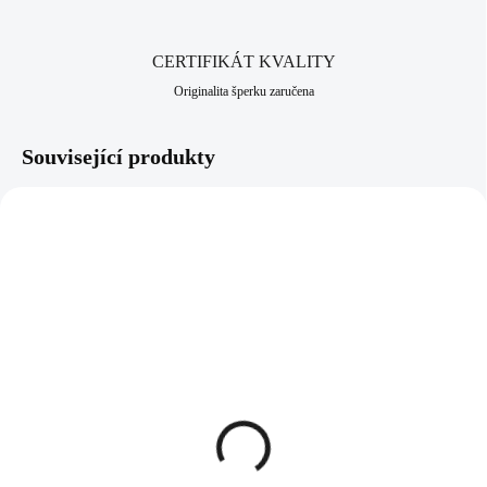
CERTIFIKÁT KVALITY
Originalita šperku zaručena
Související produkty
92300287GCR
61300981
SKLADEM
(>5 KS)
SKLADEM
(>5 KS)
Stříbrný pozlacený
Náhrdelník z bižuterní
náhrdelník dva propojené
slitiny smaltovaná velká
kruhy s krystaly
kopretina