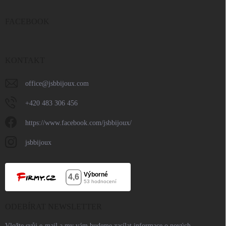
FACEBOOK
KONTAKT
office
@
jsbbijoux.com
+420 483 306 456
https://www.facebook.com/jsbbijoux/
jsbbijoux
ODEBÍRAT NEWSLETTER
Vložte svůj e-mail a my vám budeme zasílat informace o nových