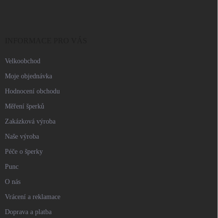
p
a
t
í
INFORMACE PRO VÁS
Velkoobchod
Moje objednávka
Hodnocení obchodu
Měření šperků
Zakázková výroba
Naše výroba
Péče o šperky
Punc
O nás
Vrácení a reklamace
Doprava a platba