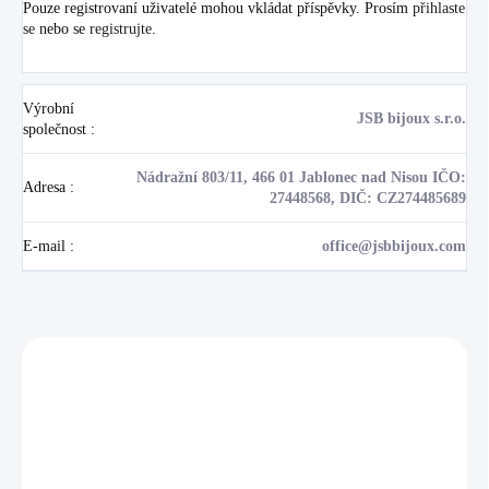
Pouze registrovaní uživatelé mohou vkládat příspěvky. Prosím
přihlaste
se
nebo se
registrujte
.
Výrobní
JSB bijoux s.r.o.
společnost
:
Nádražní 803/11, 466 01 Jablonec nad Nisou IČO:
Adresa
:
27448568, DIČ: CZ274485689
E-mail
:
office@jsbbijoux.com
Zákazníci také nakoupili
NOVINKA
17405
🇨🇿 ČESKÁ VÝROBA