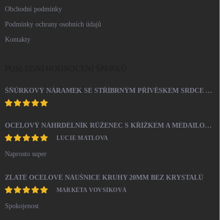
Obchodní podmínky
Podmínky ochrany osobních údajů
Kontakty
POSLEDNÍ HODNOCENÍ ŠPERKŮ
ŠŇŮRKOVÝ NÁRAMEK SE STŘÍBRNÝM PŘÍVĚSKEM SRDCE A KRYSTALY SWAROVSKI CRYSTAL (STŘÍBRO 925/1000)
OCELOVÝ NÁHRDELNÍK RŮŽENEC S KŘÍŽKEM A MEDAILONEM
LUCIE MATLOVA
Naprosto super
ZLATÉ OCELOVÉ NÁUŠNICE KRUHY 20MM BEZ KRYSTALŮ
MARKÉTA VOVSÍKOVÁ
Spokojenost