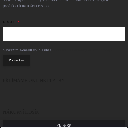
produktech na našem e-shopu.
E-MAIL
Vložením e-mailu souhlasíte s
podmínkami ochrany osobních údajů
Přihlásit se
PŘIJÍMÁME ONLINE PLATBY
NÁKUPNÍ KOŠÍK
0
ks /
0 Kč