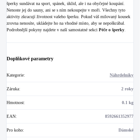
šperky sundávat na sport, spánek, úklid, ale i na obyčejné koupání.
Nenoste jej do sauny, ani se s ním nekoupejte v moři. Všechny tyto
aktivity zkracují životnost vašeho šperku. Pokud váš milovaný kousek
zrovna nenosíte, ukládejte ho na vhodné místo, aby se nepoškrábal.
Podrobnější pokyny najdete v naší samostatné sekci
Péče o šperky
.
Doplňkové parametry
Kategorie
:
Náhrdelníky
Záruka
:
2 roky
Hmotnost
:
0.1 kg
EAN
:
8592661352977
Pro koho
:
Dámské