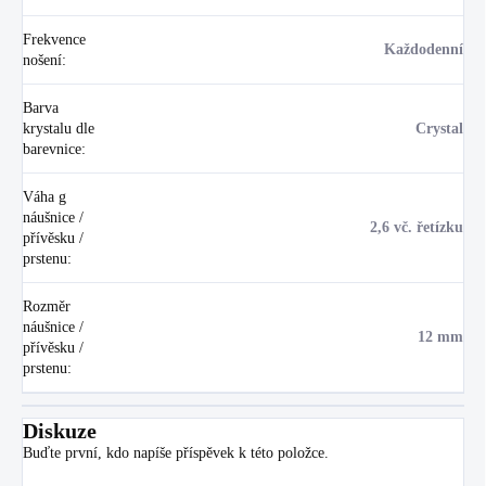
Frekvence
Každodenní
nošení
:
Barva
krystalu dle
Crystal
barevnice
:
Váha g
náušnice /
2,6 vč. řetízku
přívěsku /
prstenu
:
Rozměr
náušnice /
12 mm
přívěsku /
prstenu
:
Diskuze
Buďte první, kdo napíše příspěvek k této položce.