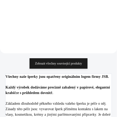
Swarovski po obvodu
1 593 Kč
Crystal (Stříbro 925/1000)
662 Kč
1 316,53 Kč bez DPH
547,11 Kč bez DPH
Do košíku
Do košíku
Zobrazit všechny související produkty
Všechny naše šperky jsou opatřeny originálním logem firmy JSB.
Každý výrobek dodáváme precizně zabalený v papírové, elegantní
krabičce s průhledem dovnitř.
Základem dlouhodobě pěkného vzhledu vašeho šperku je péče o něj.
Zásady této péče jsou: vyvarovat šperk přímému kontaktu s lakem na
vlasy, kosmetikou, krémy a jinými parfémovanými přípravky. Je dobré