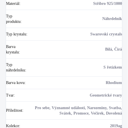
Materiál
:
Stříbro 925/1000
Typ
Náhrdelník
produktu
:
Typ krystalu
:
Swarovski crystals
Barva
Bílá, Čirá
krystalu
:
Typ
S řetízkem
náhrdelníku
:
Barva kovu
:
Rhodium
Tvar
:
Geometrické tvary
Pro sebe, Významné události, Narozeniny, Svatba,
Příležitost
:
Svátek, Promoce, Večírek, Dovolená
Kolekce
:
2019ag