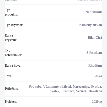
Typ
Náhrdelník
produktu
:
Typ krystalu
:
Kubický zirkon
Barva
Bílá, Čirá
krystalu
:
Typ
S řetízkem
náhrdelníku
:
Barva kovu
:
Rhodium
Tvar
:
Láska
Pro sebe, Významné události, Narozeniny, Svatba,
Příležitost
:
Svátek, Promoce, Večírek, Dovolená
Kolekce
:
2020ag