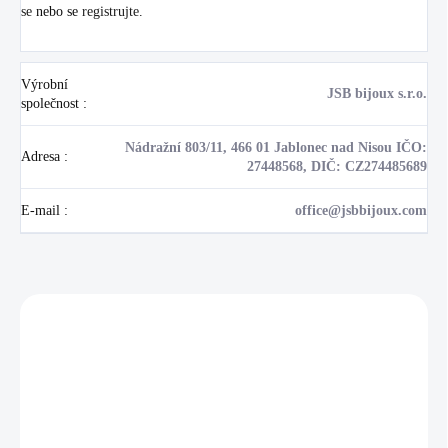
se
nebo se
registrujte
.
Výrobní
JSB bijoux s.r.o.
společnost
:
Nádražní 803/11, 466 01 Jablonec nad Nisou IČO:
Adresa
:
27448568, DIČ: CZ274485689
E-mail
:
office@jsbbijoux.com
Zákazníci také nakoupili
NOVINKA
17405
🇨🇿 ČESKÁ VÝROBA