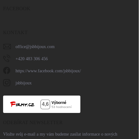
FACEBOOK
KONTAKT
office
@
jsbbijoux.com
+420 483 306 456
https://www.facebook.com/jsbbijoux/
jsbbijoux
ODEBÍRAT NEWSLETTER
Vložte svůj e-mail a my vám budeme zasílat informace o nových