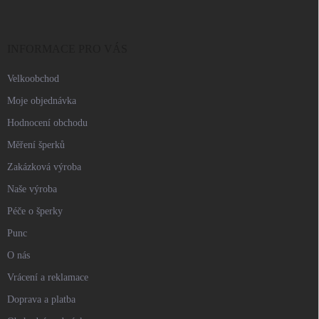
p
a
t
í
INFORMACE PRO VÁS
Velkoobchod
Moje objednávka
Hodnocení obchodu
Měření šperků
Zakázková výroba
Naše výroba
Péče o šperky
Punc
O nás
Vrácení a reklamace
Doprava a platba