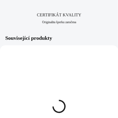
CERTIFIKÁT KVALITY
Originalita šperku zaručena
Související produkty
92300602G
92300031BR
SKLADEM
SKLADEM
(>5 KS)
(>5 KS)
Pozlacený stříbrný
Stříbrný náhrdelník úzká
náhrdelník čakry v řetízku
kapka půlka osázená
(Stříbro 925/1000)
krystaly Swarovski Brown