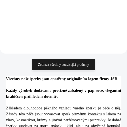
(Stříbro 925/1000)
1 438 Kč
1 507 Kč
1 188,43 Kč bez DPH
1 245,45 Kč bez DPH
Do košíku
Do košíku
Zobrazit všechny související produkty
Všechny naše šperky jsou opatřeny originálním logem firmy JSB.
Každý výrobek dodáváme precizně zabalený v papírové, elegantní
krabičce s průhledem dovnitř.
Základem dlouhodobě pěkného vzhledu vašeho šperku je péče o něj.
Zásady této péče jsou: vyvarovat šperk přímému kontaktu s lakem na
vlasy, kosmetikou, krémy a jinými parfémovanými přípravky. Je dobré
šperky sundávat na sport, spánek, úklid, ale i na obyčejné koupání.