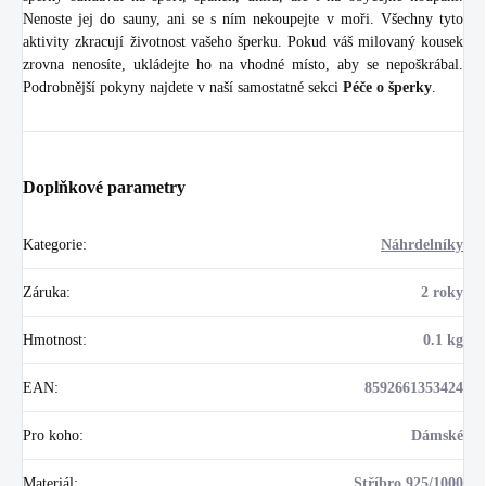
Nenoste jej do sauny, ani se s ním nekoupejte v moři. Všechny tyto
aktivity zkracují životnost vašeho šperku. Pokud váš milovaný kousek
zrovna nenosíte, ukládejte ho na vhodné místo, aby se nepoškrábal.
Podrobnější pokyny najdete v naší samostatné sekci
Péče o šperky
.
Doplňkové parametry
Kategorie
:
Náhrdelníky
Záruka
:
2 roky
Hmotnost
:
0.1 kg
EAN
:
8592661353424
Pro koho
:
Dámské
Materiál
:
Stříbro 925/1000