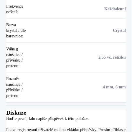
Frekvence
Každodenní
nošení
:
Barva
krystalu dle
Crystal
barevnice
:
Váha g
náušnice /
2,55 vč. řetízku
přívěsku /
prstenu
:
Rozměr
náušnice /
4 mm, 6 mm
přívěsku /
prstenu
:
Diskuze
Buďte první, kdo napíše příspěvek k této položce.
Pouze registrovaní uživatelé mohou vkládat příspěvky. Prosím
přihlaste