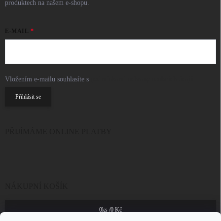
produktech na našem e-shopu.
E-MAIL
Vložením e-mailu souhlasíte s
podmínkami ochrany osobních údajů
Přihlásit se
PŘIJÍMÁME ONLINE PLATBY
NÁKUPNÍ KOŠÍK
0
ks /
0 Kč