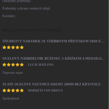
Obchodní podmínky
Podmínky ochrany osobních údajů
Kontakty
POSLEDNÍ HODNOCENÍ ŠPERKŮ
ŠŇŮRKOVÝ NÁRAMEK SE STŘÍBRNÝM PŘÍVĚSKEM SRDCE A KRYSTALY SWAROVSKI CRYSTAL (STŘÍBRO 925/1000)
OCELOVÝ NÁHRDELNÍK RŮŽENEC S KŘÍŽKEM A MEDAILONEM
LUCIE MATLOVA
Naprosto super
ZLATÉ OCELOVÉ NÁUŠNICE KRUHY 20MM BEZ KRYSTALŮ
MARKÉTA VOVSÍKOVÁ
Spokojenost