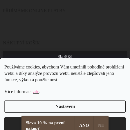
PŘIJÍMÁME ONLINE PLATBY
NÁKUPNÍ KOŠÍK
0
ks /
0 Kč
Používáme cookies, abychom Vám umožnili pohodlné prohlížení
webu a díky analýze provozu webu neustále zlepšovali jeho
funkce, výkon a použitelnost.
Více informací
zde
.
Nastavení
Sleva 10 % na první
Copyright 2026
JSB Bijoux s.r.o.
. Všechna práva vyhrazena.
Souhlasím
ANO
NE
nákup?