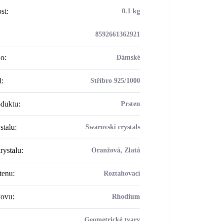
st
:
0.1 kg
8592661362921
ho
:
Dámské
l
:
Stříbro 925/1000
oduktu
:
Prsten
stalu
:
Swarovski crystals
rystalu
:
Oranžová, Zlatá
tenu
:
Roztahovací
kovu
:
Rhodium
Geometrické tvary