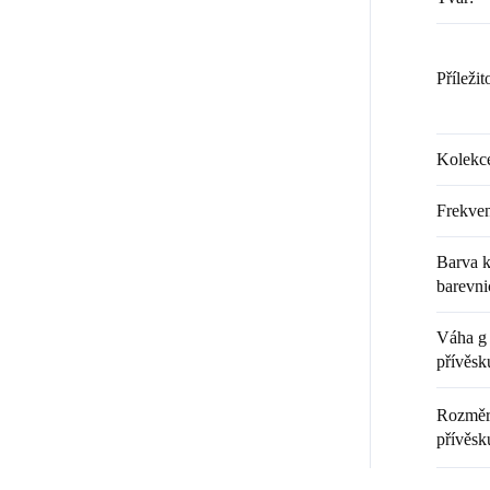
Příležit
Kolekc
Frekven
Barva k
barevni
Váha g 
přívěsk
Rozměr 
přívěsk