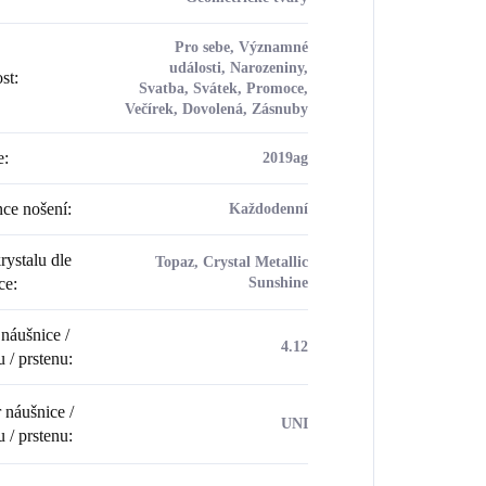
Pro sebe, Významné
události, Narozeniny,
ost
:
Svatba, Svátek, Promoce,
Večírek, Dovolená, Zásnuby
e
:
2019ag
ce nošení
:
Každodenní
rystalu dle
Topaz, Crystal Metallic
ce
:
Sunshine
náušnice /
4.12
u / prstenu
:
náušnice /
UNI
u / prstenu
: