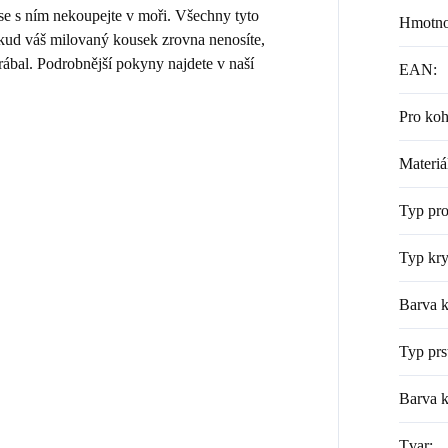
 se s ním nekoupejte v moři. Všechny tyto
Hmotno
Pokud váš milovaný kousek zrovna nenosíte,
rábal. Podrobnější pokyny najdete v naší
EAN
:
Pro ko
Materiá
Typ pr
Typ kry
Barva k
Typ prs
Barva 
Tvar
: