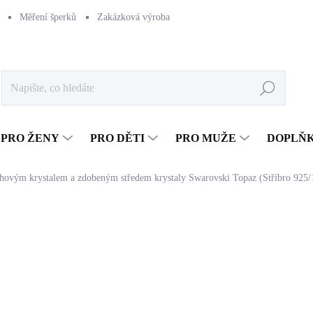
Měření šperků
Zakázková výroba
Naše výroba
Péče o šperk
Hledat
PRO ŽENY
PRO DĚTI
PRO MUŽE
DOPLŇ
ruhovým krystalem a zdobeným středem krystaly Swarovski Topaz (Stříbro 925/
1 661 Kč
1 372,73 Kč bez DPH
Měrná
SKLADEM
(>5 KS)