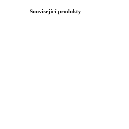
Související produkty
92700309CR
SKLADEM
(>5 KS)
Stříbrný prsten s
Stř
kruhovým krystalem a
kr
zdobeným středem
zd
krystaly Swarovski
kry
1 661 Kč
1 
Crystal (Stříbro 925/1000)
(St
1 372,73 Kč bez DPH
1 3