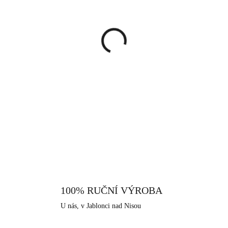
cena:
MŮŽEME DORUČIT DO:
13.8.
−
+
Prsten tvoří kámen kruhového t
osázený třpytivými krystaly S
prsten podtrhne Vaši krásu a do
tohoto prstenu, můžete předvé
DETAILNÍ INFORMACE
pravého stříbra ryzosti 925/100
dodává šperku vysoký lesk, pe
Neobsahuje nikl a proto je vhod
které nabízíme, je i tento vyrob
které má dlouhodobou šperkařskou
100% RUČNÍ VÝROBA
U nás, v Jablonci nad Nisou