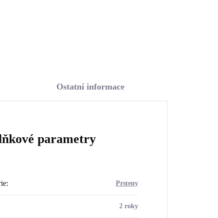
Do košíku
Ostatní informace
lňkové parametry
ie
:
Prsteny
2 roky