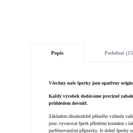
Do košíku
Popis
Podobné (15
Všechny naše šperky jsou opatřeny origi
Každý výrobek dodáváme precizně zabalen
průhledem dovnitř.
Základem dlouhodobě pěkného vzhledu vašeho
jsou: vyvarovat šperk přímému kontaktu s la
parfémovanými přípravky. Je dobré šperky sun