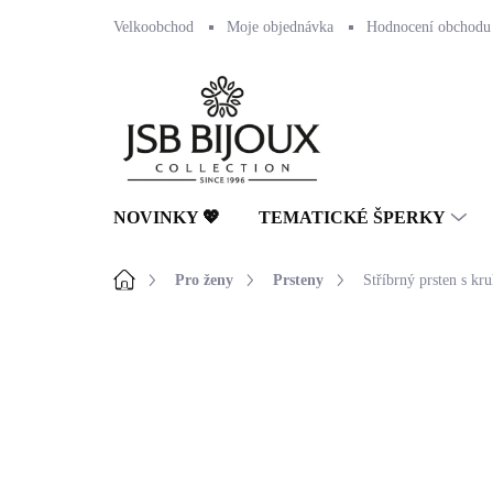
Přejít
Velkoobchod
Moje objednávka
Hodnocení obchodu
na
obsah
NOVINKY 💖
TEMATICKÉ ŠPERKY
Domů
Pro ženy
Prsteny
Stříbrný prsten s k
Neohodnoceno
Podrobnosti hodnocení
🇨🇿 ČESKÁ VÝROBA
💎 RUČNÍ PRÁCE