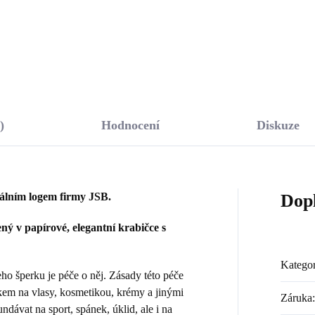
Do košíku
Do košíku
)
Hodnocení
Diskuze
nálním logem firmy JSB.
Dop
ý v papírové, elegantní krabičce s
Kategor
 šperku je péče o něj. Zásady této péče
kem na vlasy, kosmetikou, krémy a jinými
Záruka
:
dávat na sport, spánek, úklid, ale i na