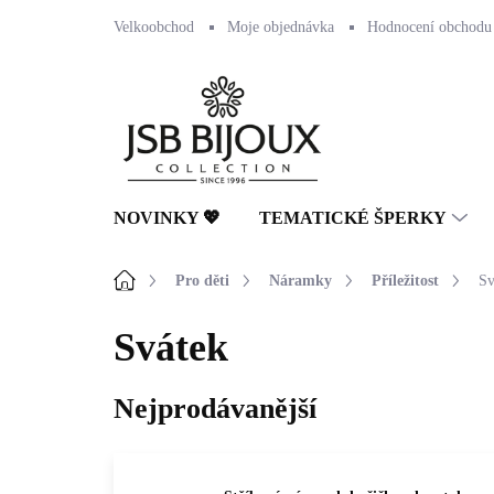
Přejít
Velkoobchod
Moje objednávka
Hodnocení obchodu
na
obsah
NOVINKY 💖
TEMATICKÉ ŠPERKY
Domů
Pro děti
Náramky
Příležitost
Sv
Svátek
Nejprodávanější