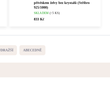
přívěskem želvy bez krystalů (Stříbro
925/1000)
SKLADEM
(>5 KS)
833 Kč
JDRAŽŠÍ
ABECEDNĚ
92500605R