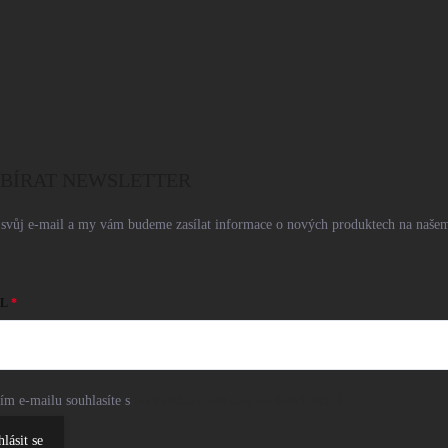
BÍRAT NEWSLETTER
 svůj e-mail a my vám budeme zasílat informace o nových produktech na našem
L
ím e-mailu souhlasíte s
podmínkami ochrany osobních údajů
hlásit se