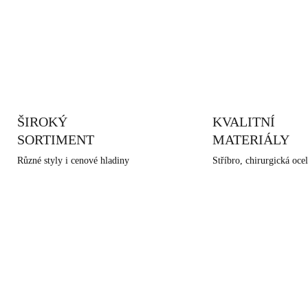
O
v
l
á
d
ŠIROKÝ
KVALITNÍ
a
SORTIMENT
MATERIÁLY
c
í
Různé styly i cenové hladiny
Stříbro, chirurgická ocel
p
r
v
k
y
v
ý
p
i
s
u