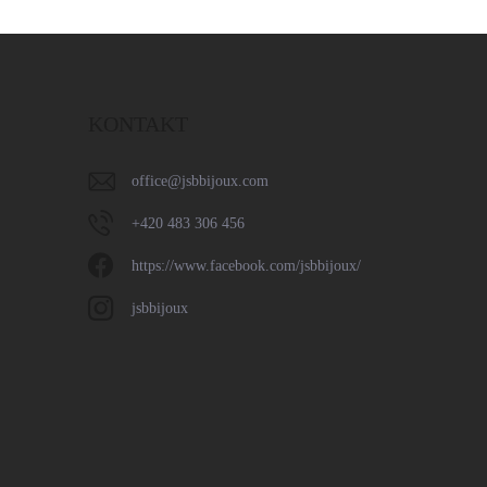
KONTAKT
office
@
jsbbijoux.com
+420 483 306 456
https://www.facebook.com/jsbbijoux/
jsbbijoux