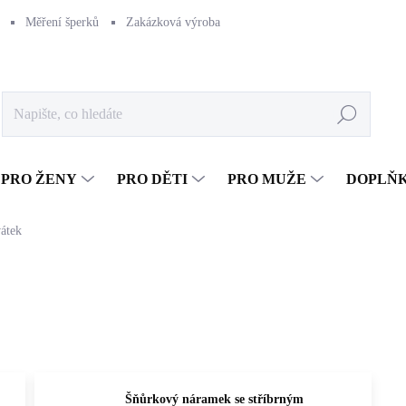
Měření šperků
Zakázková výroba
Naše výroba
Péče o šperk
Hledat
PRO ŽENY
PRO DĚTI
PRO MUŽE
DOPLŇ
átek
Šňůrkový náramek se stříbrným