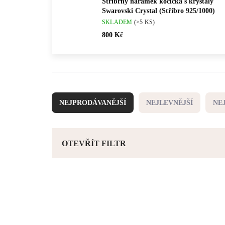
Stříbrný náramek kočička s krystaly
Swarovski Crystal (Stříbro 925/1000)
SKLADEM
(>5 KS)
800 Kč
Ř
a
NEJPRODÁVANĚJŠÍ
NEJLEVNĚJŠÍ
NE
z
e
n
í
OTEVŘÍT FILTR
p
r
V
o
ý
d
92500413CR
p
u
i
k
s
t