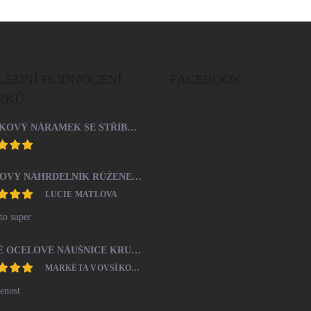
LEDNÍ HODNOCENÍ
FACEBOOK
RKŮ
ŠŇŮRKOVÝ NÁRAMEK SE STŘÍBRNÝM PŘÍVĚSKEM SRDCE A KRYSTALY SWAROVSKI CRYSTAL (STŘÍBRO 925/1000)
OCELOVÝ NÁHRDELNÍK RŮŽENEC S KŘÍŽKEM A MEDAILONEM
LUCIE MATLOVA
to super
ZLATÉ OCELOVÉ NÁUŠNICE KRUHY 20MM BEZ KRYSTALŮ
MARKÉTA VOVSÍKOVÁ
enost