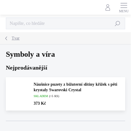
Přejít
na
obsah
Hledat
Tvar
Symboly a víra
Nejprodávanější
Náušnice puzety z bižuterní slitiny křížek s pěti
krystaly Swarovski Crystal
SKLADEM
(>5 KS)
373 Kč
Ř