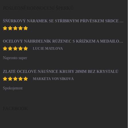
POSLEDNÍ HODNOCENÍ ŠPERKŮ
ŠŇŮRKOVÝ NÁRAMEK SE STŘÍBRNÝM PŘÍVĚSKEM SRDCE A KRYSTALY SWAROVSKI CRYSTAL (STŘÍBRO 925/1000)
OCELOVÝ NÁHRDELNÍK RŮŽENEC S KŘÍŽKEM A MEDAILONEM
LUCIE MATLOVA
Naprosto super
ZLATÉ OCELOVÉ NÁUŠNICE KRUHY 20MM BEZ KRYSTALŮ
MARKÉTA VOVSÍKOVÁ
Spokojenost
FACEBOOK