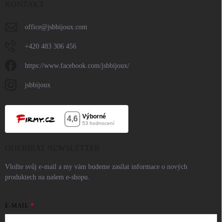
KONTAKT
office
@
jsbbijoux.com
+420 483 306 456
https://www.facebook.com/jsbbijoux/
jsbbijoux
ODEBÍRAT NEWSLETTER
Vložte svůj e-mail a my vám budeme zasílat informace o nových
produktech na našem e-shopu.
E-MAIL