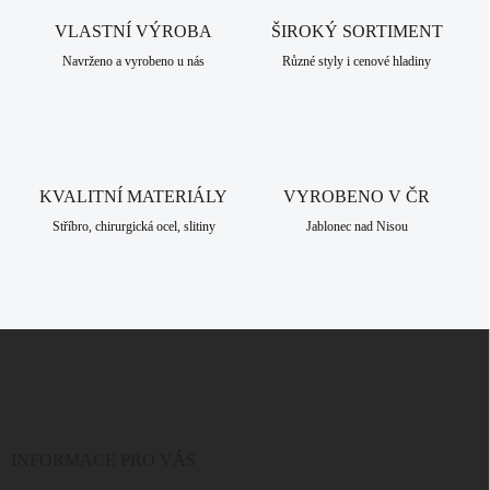
c
VLASTNÍ VÝROBA
í
ŠIROKÝ SORTIMENT
p
Navrženo a vyrobeno u nás
Různé styly i cenové hladiny
r
v
k
y
v
ý
KVALITNÍ MATERIÁLY
VYROBENO V ČR
p
i
Stříbro, chirurgická ocel, slitiny
Jablonec nad Nisou
s
u
Z
á
p
a
t
í
INFORMACE PRO VÁS