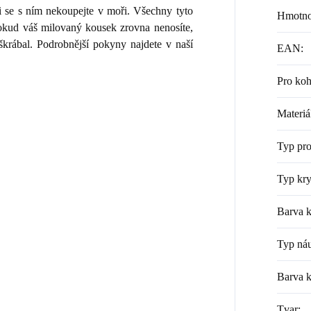
i se s ním nekoupejte v moři. Všechny tyto
Hmotno
 Pokud váš milovaný kousek zrovna nenosíte,
škrábal. Podrobnější pokyny najdete v naší
EAN
:
Pro ko
Materiá
Typ pr
Typ kry
Barva k
Typ náu
Barva 
Tvar
: