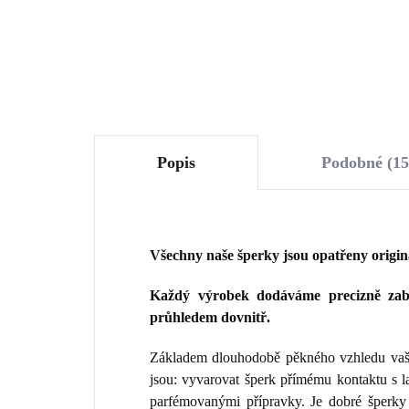
Do košíku
Popis
Podobné (15
Všechny naše šperky jsou opatřeny origi
Každý výrobek dodáváme precizně zaba
průhledem dovnitř.
Základem dlouhodobě pěkného vzhledu vaše
jsou: vyvarovat šperk přímému kontaktu s 
parfémovanými přípravky. Je dobré šperky 