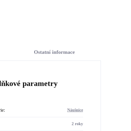
Do košíku
Ostatní informace
lňkové parametry
ie
:
Náušnice
2 roky