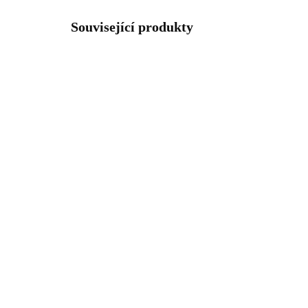
Související produkty
NOVIN
61400914CR
SKLADEM
(>5 KS)
Ocelové provlékací
Poz
náušnice ve tvaru kapky s
náu
krystaly Swarovski
kyt
Crystal
Swa
1 026 Kč
1 
925
847,93 Kč bez DPH
884