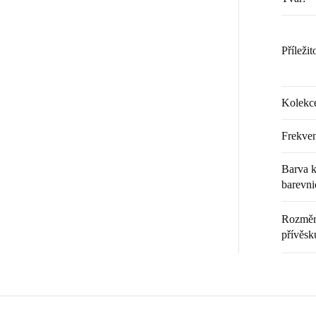
Příležit
Kolekc
Frekven
Barva k
barevni
Rozměr 
přívěsk