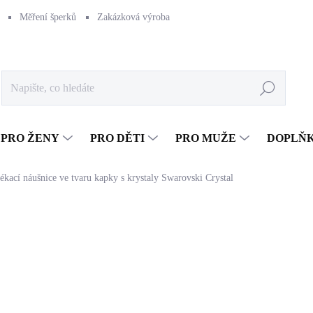
Měření šperků
Zakázková výroba
Naše výroba
Péče o šperk
Hledat
PRO ŽENY
PRO DĚTI
PRO MUŽE
DOPLŇ
ékací náušnice ve tvaru kapky s krystaly Swarovski Crystal
1 026 Kč
847,93 Kč bez DPH
Měrná
SKLADEM
(>5 KS)