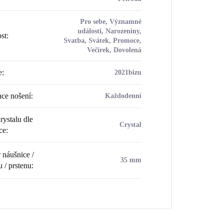
Pro sebe, Významné
události, Narozeniny,
ost
:
Svatba, Svátek, Promoce,
Večírek, Dovolená
e
:
2021bizu
ce nošení
:
Každodenní
rystalu dle
Crystal
ce
:
náušnice /
35 mm
u / prstenu
: