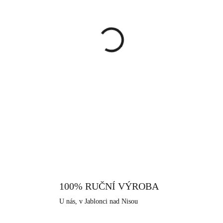
cena:
MŮŽEME DORUČIT DO:
12.8.
−
+
Náušnice ve zlaté barvě vyrobe
zdobené drobnými krystaly Swar
neuvěřitelný šmrnc a perfektně 
nepřehlédnutelná. Náušnice se p
DETAILNÍ INFORMACE
oceli, která je extrémně odolná
Je rezistentní vůči povětrnos
složení je vhodná především pr
šperky, které nabízíme, je i ten
Nisou, které má dlouhodobou špe
100% RUČNÍ VÝROBA
U nás, v Jablonci nad Nisou