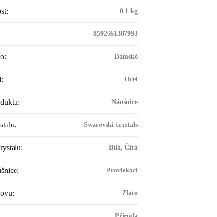
st
:
0.1 kg
8592661387993
ho
:
Dámské
l
:
Ocel
oduktu
:
Náušnice
stalu
:
Swarovski crystals
rystalu
:
Bílá, Čirá
šnice
:
Provlékací
kovu
:
Zlato
Příroda