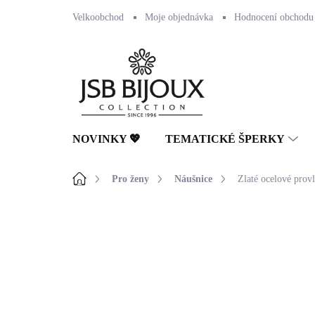
Přejít
Velkoobchod
Moje objednávka
Hodnocení obchodu
na
obsah
NOVINKY 💖
TEMATICKÉ ŠPERKY
Domů
Pro ženy
Náušnice
Zlaté ocelové provl
Neohodnoceno
Podrobnosti hodnocení
🇨🇿 ČESKÁ VÝROBA
💎 RUČNÍ PRÁCE