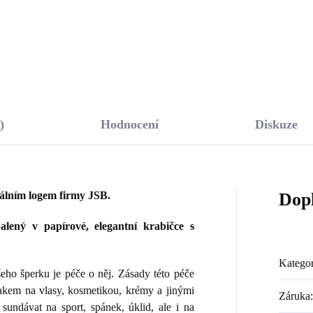
Do košíku
Do košíku
)
Hodnocení
Diskuze
nálním logem firmy JSB.
Dop
lený v papírové, elegantní krabičce s
Kategor
ho šperku je péče o něj. Zásady této péče
lakem na vlasy, kosmetikou, krémy a jinými
Záruka
:
sundávat na sport, spánek, úklid, ale i na