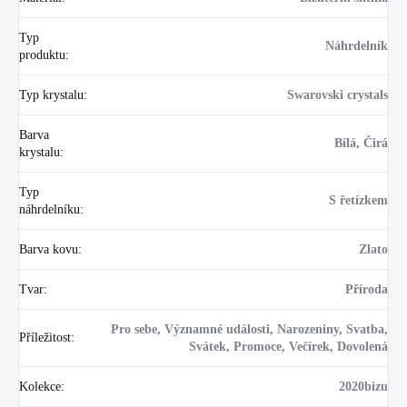
Typ
Náhrdelník
produktu
:
Typ krystalu
:
Swarovski crystals
Barva
Bílá, Čirá
krystalu
:
Typ
S řetízkem
náhrdelníku
:
Barva kovu
:
Zlato
Tvar
:
Příroda
Pro sebe, Významné události, Narozeniny, Svatba,
Příležitost
:
Svátek, Promoce, Večírek, Dovolená
Kolekce
:
2020bizu