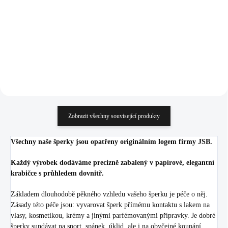
Crystal
Swarovski Crystal
1 047 Kč
388 Kč
865,29 Kč bez DPH
320,66 Kč bez DPH
Do košíku
Do košíku
Zobrazit všechny související produkty
Všechny naše šperky jsou opatřeny originálním logem firmy JSB.
Každý výrobek dodáváme precizně zabalený v papírové, elegantní
krabičce s průhledem dovnitř.
Základem dlouhodobě pěkného vzhledu vašeho šperku je péče o něj.
Zásady této péče jsou: vyvarovat šperk přímému kontaktu s lakem na
vlasy, kosmetikou, krémy a jinými parfémovanými přípravky. Je dobré
šperky sundávat na sport, spánek, úklid, ale i na obyčejné koupání.