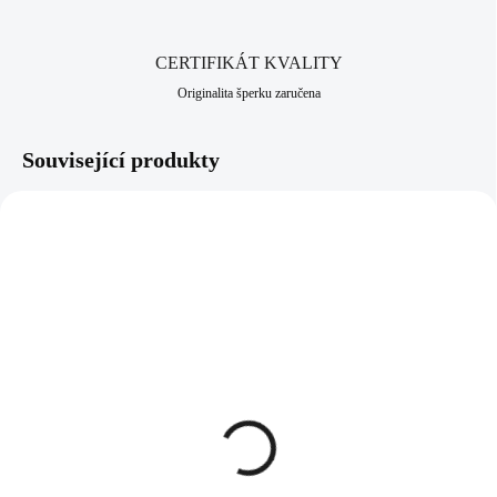
CERTIFIKÁT KVALITY
Originalita šperku zaručena
Související produkty
61300739CR
61400739G-CR
SKLADEM
SKLADEM
(>5 KS)
(>5 KS)
Náhrdelník z bižuterní
Zlaté náušnice puzety z
slitiny pět mušlí zdobených
bižuterní slitiny mušle
krystaly Swarovski
zdobená krystaly