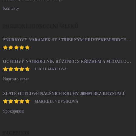
Kontakty
POSLEDNÍ HODNOCENÍ ŠPERKŮ
ŠŇŮRKOVÝ NÁRAMEK SE STŘÍBRNÝM PŘÍVĚSKEM SRDCE A KRYSTALY SWAROVSKI CRYSTAL (STŘÍBRO 925/1000)
OCELOVÝ NÁHRDELNÍK RŮŽENEC S KŘÍŽKEM A MEDAILONEM
LUCIE MATLOVA
Naprosto super
ZLATÉ OCELOVÉ NÁUŠNICE KRUHY 20MM BEZ KRYSTALŮ
MARKÉTA VOVSÍKOVÁ
Spokojenost
FACEBOOK