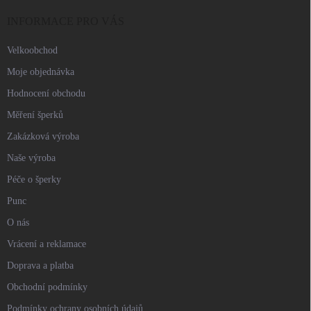
t
í
INFORMACE PRO VÁS
Velkoobchod
Moje objednávka
Hodnocení obchodu
Měření šperků
Zakázková výroba
Naše výroba
Péče o šperky
Punc
O nás
Vrácení a reklamace
Doprava a platba
Obchodní podmínky
Podmínky ochrany osobních údajů