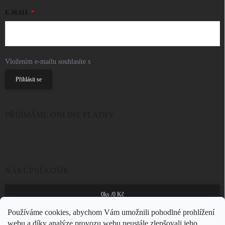
E-MAIL
Vložením e-mailu souhlasíte s
podmínkami ochrany osobních údajů
Přihlásit se
PŘIJÍMÁME ONLINE PLATBY
NÁKUPNÍ KOŠÍK
0
ks /
0 Kč
Používáme cookies, abychom Vám umožnili pohodlné prohlížení
webu a díky analýze provozu webu neustále zlepšovali jeho