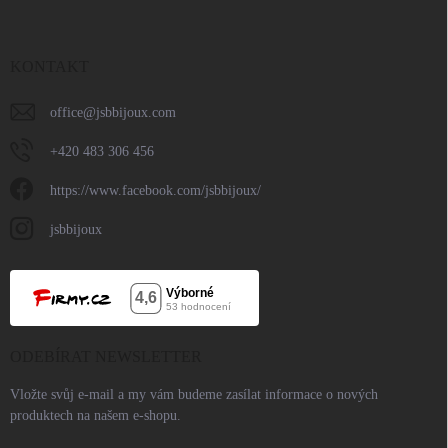
KONTAKT
office
@
jsbbijoux.com
+420 483 306 456
https://www.facebook.com/jsbbijoux/
jsbbijoux
ODEBÍRAT NEWSLETTER
Vložte svůj e-mail a my vám budeme zasílat informace o nových
produktech na našem e-shopu.