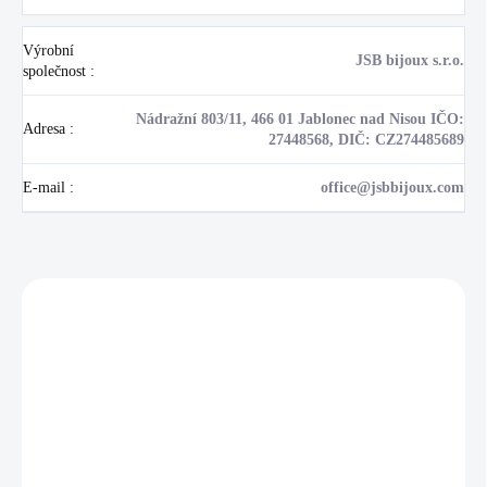
Výrobní
JSB bijoux s.r.o.
společnost
:
Nádražní 803/11, 466 01 Jablonec nad Nisou IČO:
Adresa
:
27448568, DIČ: CZ274485689
E-mail
:
office@jsbbijoux.com
Zákazníci také nakoupili
NOVINKA
17405
🇨🇿 ČESKÁ VÝROBA