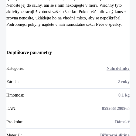
Nenoste jej do sauny, ani se s ním nekoupejte v moři. Všechny tyto
aktivity zkracují životnost vašeho šperku. Pokud váš milovaný kousek
zrovna nenosíte, ukládejte ho na vhodné místo, aby se nepoškrábal.
Podrobnější pokyny najdete v naší samostatné sekci
Péče o šperky
.
Doplňkové parametry
Kategorie
:
Náhrdelníky
Záruka
:
2 roky
Hmotnost
:
0.1 kg
EAN
:
8592661290965
Pro koho
:
Dámské
Materiál
:
Bižuterní slitina