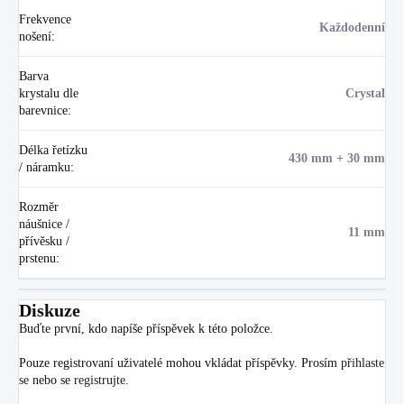
Frekvence
Každodenní
nošení
:
Barva
krystalu dle
Crystal
barevnice
:
Délka řetízku
430 mm + 30 mm
/ náramku
:
Rozměr
náušnice /
11 mm
přívěsku /
prstenu
:
Diskuze
Buďte první, kdo napíše příspěvek k této položce.
Pouze registrovaní uživatelé mohou vkládat příspěvky. Prosím
přihlaste
se
nebo se
registrujte
.