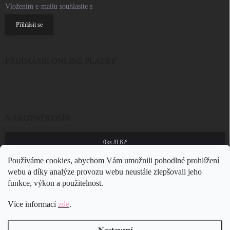
Vložením e-mailu souhlasíte s
podmínkami ochrany osobních údajů
Přihlásit se
PŘIJÍMÁME ONLINE PLATBY
NÁKUPNÍ KOŠÍK
0
ks /
0 Kč
Používáme cookies, abychom Vám umožnili pohodlné prohlížení
webu a díky analýze provozu webu neustále zlepšovali jeho
funkce, výkon a použitelnost.
Více informací
zde
.