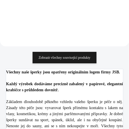
348,76 Kč bez DPH
428,93 Kč bez DPH
Do košíku
Do košíku
Zobrazit všechny související produkty
Všechny naše šperky jsou opatřeny originálním logem firmy JSB.
Každý výrobek dodáváme precizně zabalený v papírové, elegantní
krabičce s průhledem dovnitř.
Základem dlouhodobě pěkného vzhledu vašeho šperku je péče o něj.
Zásady této péče jsou: vyvarovat šperk přímému kontaktu s lakem na
vlasy, kosmetikou, krémy a jinými parfémovanými přípravky. Je dobré
šperky sundávat na sport, spánek, úklid, ale i na obyčejné koupání.
Nenoste jej do sauny, ani se s ním nekoupejte v moři. Všechny tyto