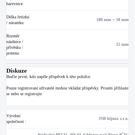
barevnice
:
Délka řetízku
180 mm + 50 mm
/ náramku
:
Rozměr
náušnice /
15 mm
přívěsku /
prstenu
:
Diskuze
Buďte první, kdo napíše příspěvek k této položce.
Pouze registrovaní uživatelé mohou vkládat příspěvky. Prosím
přihlaste
se
nebo se
registrujte
.
Výrobní
JSB bijoux s.r.o.
společnost
:
Nádražní 803/11, 466 01 Jablonec nad Nisou IČO: