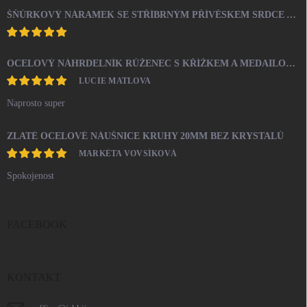
ŠŇŮRKOVÝ NÁRAMEK SE STŘÍBRNÝM PŘÍVĚSKEM SRDCE A KRYSTALY SWAROVSKI CRYSTAL (STŘÍBRO 925/1000)
OCELOVÝ NÁHRDELNÍK RŮŽENEC S KŘÍŽKEM A MEDAILONEM
LUCIE MATLOVA
Naprosto super
ZLATÉ OCELOVÉ NÁUŠNICE KRUHY 20MM BEZ KRYSTALŮ
MARKÉTA VOVSÍKOVÁ
Spokojenost
FACEBOOK
KONTAKT