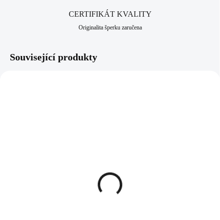
CERTIFIKÁT KVALITY
Originalita šperku zaručena
Související produkty
61500900S
61300900G
SKLADEM
SKLADEM
(>5 KS)
(>5 KS)
Ocelový náramek dva
Zlatý ocelový náhrdelník
kruhy s kovaným dezénem
dva kruhy s kovaným
bez krystalů
dezénem bez krystalů
422 Kč
519 Kč