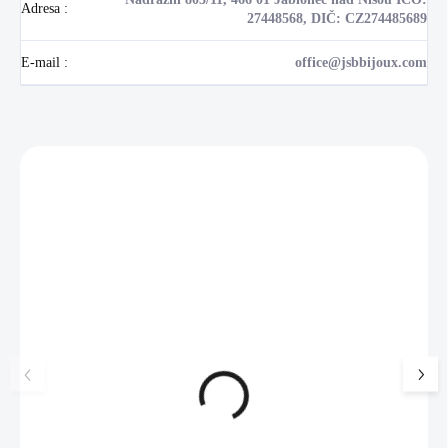
Adresa
:
27448568, DIČ: CZ274485689
E-mail
:
office@jsbbijoux.com
Zákazníci také nakoupili
NOVINKA
💎 RUČNÍ PRÁCE
17405
🇨🇿 ČESKÁ VÝROBA
🇨🇿 ČESKÁ VÝROBA
Luxusní dárková krabička na
Pánský náhrdelník 