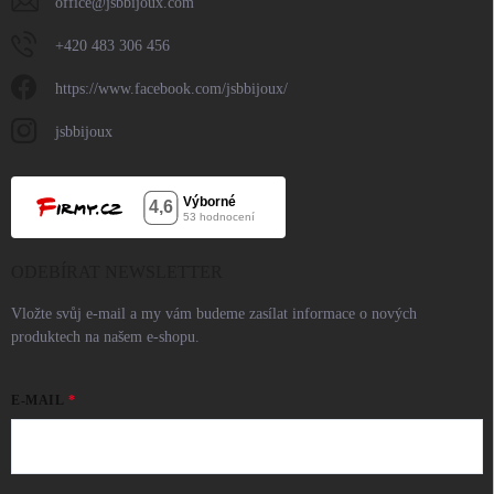
office
@
jsbbijoux.com
+420 483 306 456
https://www.facebook.com/jsbbijoux/
jsbbijoux
ODEBÍRAT NEWSLETTER
Vložte svůj e-mail a my vám budeme zasílat informace o nových
produktech na našem e-shopu.
E-MAIL