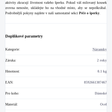
aktivity zkracují životnost vašeho šperku. Pokud váš milovaný kousek
zrovna nenosíte, ukládejte ho na vhodné místo, aby se nepoškrábal.
Podrobnější pokyny najdete v naší samostatné sekci
Péče o šperky
.
Doplňkové parametry
Kategorie
:
Náramky
Záruka
:
2 roky
Hmotnost
:
0.1 kg
EAN
:
8592661387467
Pro koho
:
Dámské
Materiál
:
Ocel