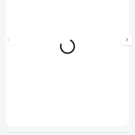
🇨🇿 ČESKÁ VÝROBA
🇨🇿 ČESKÁ VÝROBA
Stříbrné dětské náušnice klapky
Stříbrné dětské ná
kočička s barevným smaltem
sova s barevným s
(Stříbro 925/1000)
(Stříbro 925/1000)
1 099 Kč
1 099 Kč
908 Kč bez DPH
908 Kč bez DPH
SKLADEM
(>5 KS)
SKLADEM
(>5 KS)
Do košíku
Do košíku