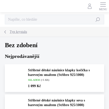
Přejít
na
obsah
Hledat
Typ krystalu
Bez zdobení
Nejprodávanější
Stříbrné dětské náušnice klapky kočička s
barevným smaltem (Stříbro 925/1000)
SKLADEM
(>5 KS)
1 099 Kč
Stříbrné dětské náušnice klapky sova s
barevným smaltem (Stříbro 925/1000)