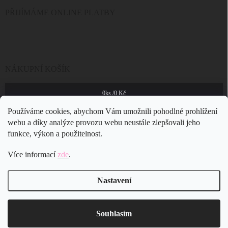
PŘIJÍMÁME ONLINE PLATBY
NÁKUPNÍ KOŠÍK
0
ks /
0 Kč
Používáme cookies, abychom Vám umožnili pohodlné prohlížení
webu a díky analýze provozu webu neustále zlepšovali jeho
funkce, výkon a použitelnost.
Více informací
zde
.
Nastavení
Copyright 2026
JSB Bijoux s.r.o.
. Všechna práva vyhrazena.
Souhlasím
Vytvořil Shoptet