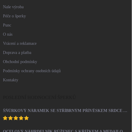
Naše výroba
Péče o šperky
Punc
O nás
Vrácení a reklamace
Doprava a platba
Obchodní podmínky
Podmínky ochrany osobních údajů
Kontakty
POSLEDNÍ HODNOCENÍ ŠPERKŮ
ŠŇŮRKOVÝ NÁRAMEK SE STŘÍBRNÝM PŘÍVĚSKEM SRDCE A KRYSTALY SWAROVSKI CRYSTAL (STŘÍBRO 925/1000)
OCELOVÝ NÁHRDELNÍK RŮŽENEC S KŘÍŽKEM A MEDAILONEM