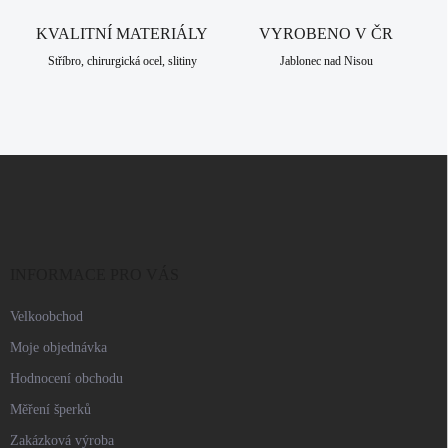
ý
KVALITNÍ MATERIÁLY
VYROBENO V ČR
p
i
Stříbro, chirurgická ocel, slitiny
Jablonec nad Nisou
s
u
Z
á
p
a
t
í
INFORMACE PRO VÁS
Velkoobchod
Moje objednávka
Hodnocení obchodu
Měření šperků
Zakázková výroba