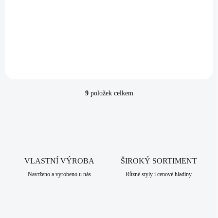
Stříbrné dětské náušnice klapky víla s barevným
smaltem (Stříbro 925/1000)
1 099 Kč
Do košíku
908,26 Kč bez DPH
9
položek celkem
O
v
l
á
d
a
c
VLASTNÍ VÝROBA
í
ŠIROKÝ SORTIMENT
p
Navrženo a vyrobeno u nás
Různé styly i cenové hladiny
r
v
k
y
v