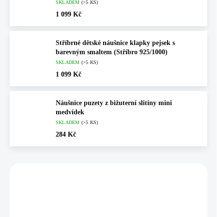
SKLADEM
(>5 KS)
1 099 Kč
Stříbrné dětské náušnice klapky pejsek s
barevným smaltem (Stříbro 925/1000)
SKLADEM
(>5 KS)
1 099 Kč
Náušnice puzety z bižuterní slitiny mini
medvídek
SKLADEM
(>5 KS)
284 Kč
Vybráno pro vás
💎 RUČNÍ PRÁCE
💎 RUČNÍ PRÁCE
92400547