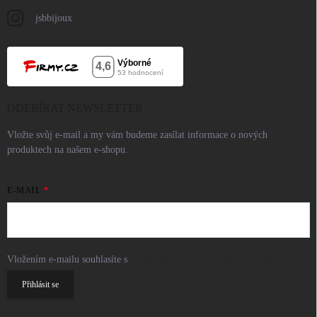
jsbbijoux
ODEBÍRAT NEWSLETTER
Vložte svůj e-mail a my vám budeme zasílat informace o nových
produktech na našem e-shopu.
E-MAIL
Vložením e-mailu souhlasíte s
podmínkami ochrany osobních údajů
Přihlásit se