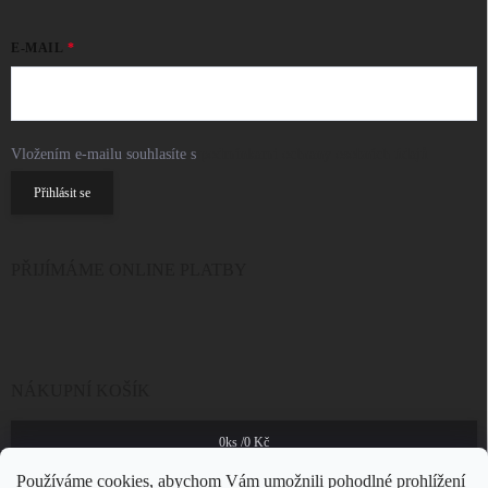
E-MAIL
Vložením e-mailu souhlasíte s
podmínkami ochrany osobních údajů
Přihlásit se
PŘIJÍMÁME ONLINE PLATBY
NÁKUPNÍ KOŠÍK
0
ks /
0 Kč
Používáme cookies, abychom Vám umožnili pohodlné prohlížení