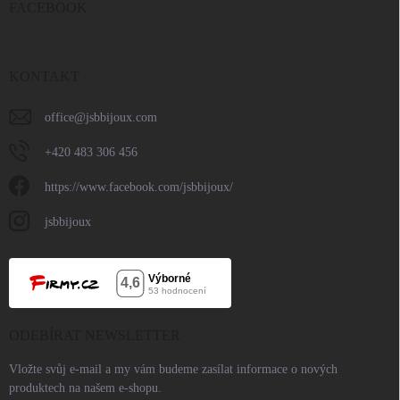
FACEBOOK
KONTAKT
office
@
jsbbijoux.com
+420 483 306 456
https://www.facebook.com/jsbbijoux/
jsbbijoux
ODEBÍRAT NEWSLETTER
Vložte svůj e-mail a my vám budeme zasílat informace o nových
produktech na našem e-shopu.