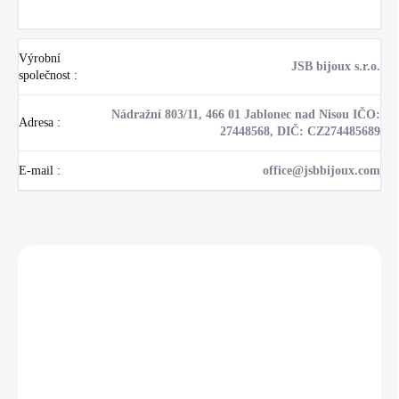
Výrobní
JSB bijoux s.r.o.
společnost
:
Nádražní 803/11, 466 01 Jablonec nad Nisou IČO:
Adresa
:
27448568, DIČ: CZ274485689
E-mail
:
office@jsbbijoux.com
Zákazníci také nakoupili
NOVINKA
17405
🇨🇿 ČESKÁ VÝROBA