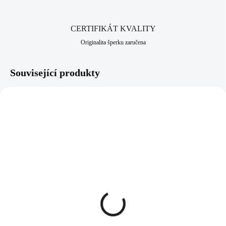
CERTIFIKÁT KVALITY
Originalita šperku zaručena
Související produkty
NOVINKA
92400280CR
92400681LTSAPAG
SKLADEM
SKLADEM
(>5 KS)
(>5 KS)
Menší stříbrné provlékací
Stříbrné náušnice klapky s
náušnice s krystalem
ručně mačkaným
Swarovski Crystal
kamenem tvaru kapky