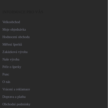
a
t
í
INFORMACE PRO VÁS
Velkoobchod
Moje objednávka
Hodnocení obchodu
Měření šperků
Zakázková výroba
Naše výroba
Péče o šperky
Punc
O nás
Vrácení a reklamace
Doprava a platba
Obchodní podmínky