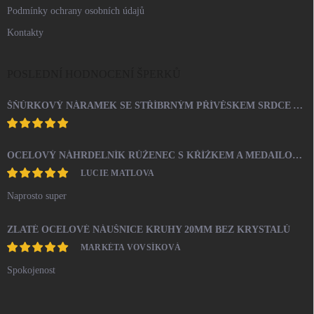
Podmínky ochrany osobních údajů
Kontakty
POSLEDNÍ HODNOCENÍ ŠPERKŮ
ŠŇŮRKOVÝ NÁRAMEK SE STŘÍBRNÝM PŘÍVĚSKEM SRDCE A KRYSTALY SWAROVSKI CRYSTAL (STŘÍBRO 925/1000)
OCELOVÝ NÁHRDELNÍK RŮŽENEC S KŘÍŽKEM A MEDAILONEM
LUCIE MATLOVA
Naprosto super
ZLATÉ OCELOVÉ NÁUŠNICE KRUHY 20MM BEZ KRYSTALŮ
MARKÉTA VOVSÍKOVÁ
Spokojenost