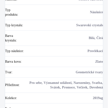
Typ
Náušnice
produktu
:
Typ krystalu
:
Swarovski crystals
Barva
Bílá, Čirá
krystalu
:
Typ náušnice
:
Provlékací
Barva kovu
:
Zlato
Tvar
:
Geometrické tvary
Pro sebe, Významné události, Narozeniny, Svatba,
Příležitost
:
Svátek, Promoce, Večírek, Dovolená
Kolekce
:
2019ag