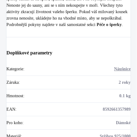
Nenoste jej do sauny, ani se s ním nekoupejte v moři. Všechny tyto
aktivity zkracují životnost vašeho šperku. Pokud váš milovaný kousek
zrovna nenosíte, ukládejte ho na vhodné místo, aby se nepoškrábal.
Podrobnější pokyny najdete v naší samostatné sekci
Péče o šperky
.
Doplňkové parametry
Kategorie
:
Náušnice
Záruka
:
2 roky
Hmotnost
:
0.1 kg
EAN
:
8592661357989
Pro koho
:
Dámské
Materiál
:
Stříbro 925/1000