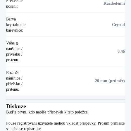
Frekvence
Každodenní
nošení
:
Barva
krystalu dle
Crystal
barevnice
:
Váha g
náušnice /
0.46
přívěsku /
prstenu
:
Rozměr
náušnice /
20 mm (průměr)
přívěsku /
prstenu
:
Diskuze
Buďte první, kdo napíše příspěvek k této položce.
Pouze registrovaní uživatelé mohou vkládat příspěvky. Prosím
přihlaste
se
nebo se
registrujte
.