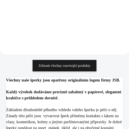
(Stříbro 925/1000)
Light Sapphire Ag
819 Kč
1 912 Kč
(Stříbro 925/1000)
676,86 Kč bez DPH
1 580,17 Kč bez DPH
Do košíku
Do košíku
Zobrazit všechny související produkty
Všechny naše šperky jsou opatřeny originálním logem firmy JSB.
Každý výrobek dodáváme precizně zabalený v papírové, elegantní
krabičce s průhledem dovnitř.
Základem dlouhodobě pěkného vzhledu vašeho šperku je péče o něj.
Zásady této péče jsou: vyvarovat šperk přímému kontaktu s lakem na
vlasy, kosmetikou, krémy a jinými parfémovanými přípravky. Je dobré
šperky sundávat na sport, spánek, úklid, ale i na obyčejné koupání.