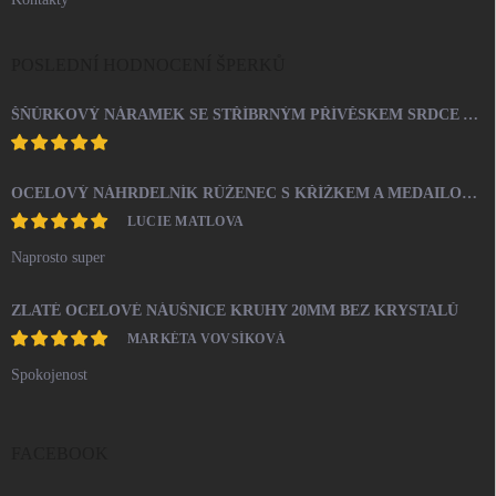
POSLEDNÍ HODNOCENÍ ŠPERKŮ
ŠŇŮRKOVÝ NÁRAMEK SE STŘÍBRNÝM PŘÍVĚSKEM SRDCE A KRYSTALY SWAROVSKI CRYSTAL (STŘÍBRO 925/1000)
OCELOVÝ NÁHRDELNÍK RŮŽENEC S KŘÍŽKEM A MEDAILONEM
LUCIE MATLOVA
Naprosto super
ZLATÉ OCELOVÉ NÁUŠNICE KRUHY 20MM BEZ KRYSTALŮ
MARKÉTA VOVSÍKOVÁ
Spokojenost
FACEBOOK