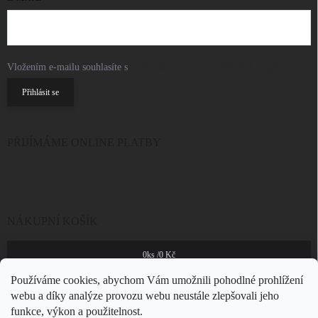
Vložením e-mailu souhlasíte s
podmínkami ochrany osobních údajů
Přihlásit se
PŘIJÍMÁME ONLINE PLATBY
NÁKUPNÍ KOŠÍK
0
ks /
0 Kč
Používáme cookies, abychom Vám umožnili pohodlné prohlížení
webu a díky analýze provozu webu neustále zlepšovali jeho
funkce, výkon a použitelnost.