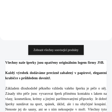
271,90 Kč bez DPH
891,74 Kč bez DPH
Do košíku
Do košíku
Zobrazit všechny související produkty
Všechny naše šperky jsou opatřeny originálním logem firmy JSB.
Každý výrobek dodáváme precizně zabalený v papírové, elegantní
krabičce s průhledem dovnitř.
Základem dlouhodobě pěkného vzhledu vašeho šperku je péče o něj.
Zásady této péče jsou: vyvarovat šperk přímému kontaktu s lakem na
vlasy, kosmetikou, krémy a jinými parfémovanými přípravky. Je dobré
šperky sundávat na sport, spánek, úklid, ale i na obyčejné koupání.
Nenoste jej do sauny, ani se s ním nekoupejte v moři. Všechny tyto