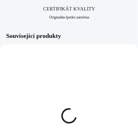
CERTIFIKÁT KVALITY
Originalita šperku zaručena
Související produkty
61400852CR
92300333CR
SKLADEM
SKLADEM
(>5 KS)
(>5 KS)
Náušnice z bižuterní slitiny
Stříbrný náhrdelník křídlo
klapky menší fastovaný
s krystaly Swarovski
krystal Swarovski Crystal
Crystal (Stříbro 925/1000)
329 Kč
1 079 Kč