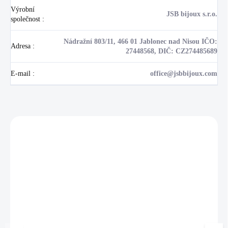
Výrobní
JSB bijoux s.r.o.
společnost
:
Nádražní 803/11, 466 01 Jablonec nad Nisou IČO:
Adresa
:
27448568, DIČ: CZ274485689
E-mail
:
office@jsbbijoux.com
Zákazníci také nakoupili
NOVINKA
17405
🇨🇿 ČESKÁ VÝROBA