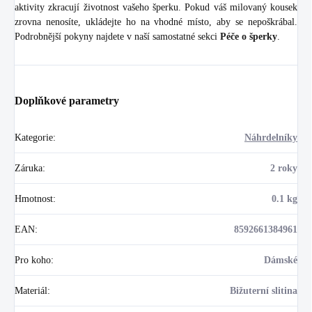
aktivity zkracují životnost vašeho šperku. Pokud váš milovaný kousek
zrovna nenosíte, ukládejte ho na vhodné místo, aby se nepoškrábal.
Podrobnější pokyny najdete v naší samostatné sekci
Péče o šperky
.
Doplňkové parametry
Kategorie
:
Náhrdelníky
Záruka
:
2 roky
Hmotnost
:
0.1 kg
EAN
:
8592661384961
Pro koho
:
Dámské
Materiál
:
Bižuterní slitina