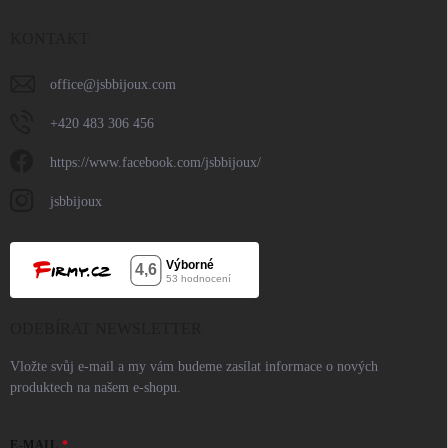
KONTAKT
office
@
jsbbijoux.com
+420 483 306 456
https://www.facebook.com/jsbbijoux/
jsbbijoux
ODEBÍRAT NEWSLETTER
Vložte svůj e-mail a my vám budeme zasílat informace o nových
produktech na našem e-shopu.
E-MAIL