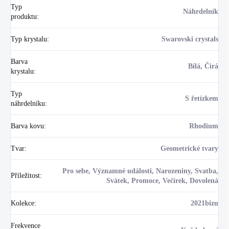
Typ
Náhrdelník
produktu
:
Typ krystalu
:
Swarovski crystals
Barva
Bílá, Čirá
krystalu
:
Typ
S řetízkem
náhrdelníku
:
Barva kovu
:
Rhodium
Tvar
:
Geometrické tvary
Pro sebe, Významné události, Narozeniny, Svatba,
Příležitost
:
Svátek, Promoce, Večírek, Dovolená
Kolekce
:
2021bizu
Frekvence