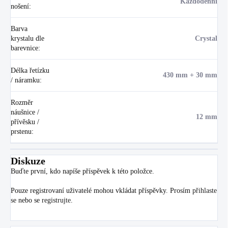
Každodenní
nošení
:
Barva
krystalu dle
Crystal
barevnice
:
Délka řetízku
430 mm + 30 mm
/ náramku
:
Rozměr
náušnice /
12 mm
přívěsku /
prstenu
:
Diskuze
Buďte první, kdo napíše příspěvek k této položce.
Pouze registrovaní uživatelé mohou vkládat příspěvky. Prosím
přihlaste
se
nebo se
registrujte
.