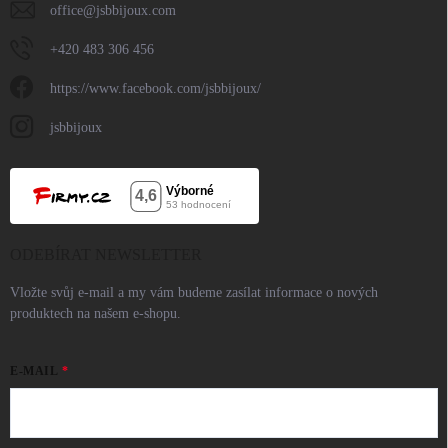
office
@
jsbbijoux.com
+420 483 306 456
https://www.facebook.com/jsbbijoux/
jsbbijoux
ODEBÍRAT NEWSLETTER
Vložte svůj e-mail a my vám budeme zasílat informace o nových
produktech na našem e-shopu.
E-MAIL