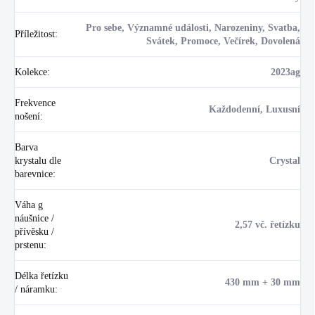
Pro sebe, Významné události, Narozeniny, Svatba,
Příležitost
:
Svátek, Promoce, Večírek, Dovolená
Kolekce
:
2023ag
Frekvence
Každodenní, Luxusní
nošení
:
Barva
krystalu dle
Crystal
barevnice
:
Váha g
náušnice /
2,57 vč. řetízku
přívěsku /
prstenu
:
Délka řetízku
430 mm + 30 mm
/ náramku
: