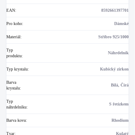
EAN
:
8592661397701
Pro koho
:
Dámské
Materiál
:
Stříbro 925/1000
Typ
Náhrdelník
produktu
:
Typ krystalu
:
Kubický zirkon
Barva
Bílá, Čirá
krystalu
:
Typ
S řetízkem
náhrdelníku
:
Barva kovu
:
Rhodium
Tvar
:
Kulatý