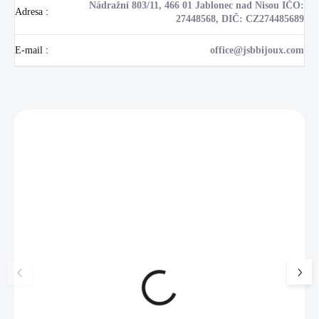
Nádražní 803/11, 466 01 Jablonec nad Nisou IČO:
Adresa
:
27448568, DIČ: CZ274485689
E-mail
:
office@jsbbijoux.com
Zákazníci také nakoupili
NOVINKA
17405
🇨🇿 ČESKÁ VÝROBA
Luxusní dárková krabička na
Šperkovnice malá b