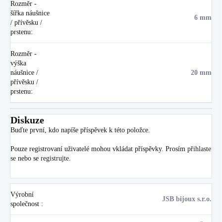
Rozměr -
šířka náušnice
6 mm
/ přívěsku /
prstenu
:
Rozměr -
výška
náušnice /
20 mm
přívěsku /
prstenu
:
Diskuze
Buďte první, kdo napíše příspěvek k této položce.
Pouze registrovaní uživatelé mohou vkládat příspěvky. Prosím
přihlaste
se
nebo se
registrujte
.
Výrobní
JSB bijoux s.r.o.
společnost
: