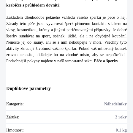
krabičce s průhledem dovnitř.
Základem dlouhodobě pěkného vzhledu vašeho šperku je péče o něj.
Zásady této péče jsou: vyvarovat šperk přímému kontaktu s lakem na
vlasy, kosmetikou, krémy a jinými parfémovanými přípravky. Je dobré
šperky sundávat na sport, spánek, úklid, ale i na obyčejné koupání.
Nenoste jej do sauny, ani se s ním nekoupejte v moři. Všechny tyto
aktivity zkracují životnost vašeho šperku. Pokud váš milovaný kousek
zrovna nenosíte, ukládejte ho na vhodné místo, aby se nepoškrábal.
Podrobnější pokyny najdete v naší samostatné sekci
Péče o šperky
.
Doplňkové parametry
Kategorie
:
Náhrdelníky
Záruka
:
2 roky
Hmotnost
:
0.1 kg