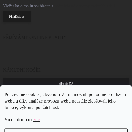
Vložením e-mailu souhlasíte s
podmínkami ochrany osobních údajů
Přihlásit se
PŘIJÍMÁME ONLINE PLATBY
NÁKUPNÍ KOŠÍK
0
ks /
0 Kč
Používáme cookies, abychom Vám umožnili pohodlné prohlížení
webu a díky analýze provozu webu neustále zlepšovali jeho
funkce, výkon a použitelnost.
Více informací
zde
.