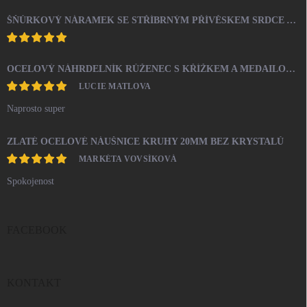
ŠŇŮRKOVÝ NÁRAMEK SE STŘÍBRNÝM PŘÍVĚSKEM SRDCE A KRYSTALY SWAROVSKI CRYSTAL (STŘÍBRO 925/1000)
OCELOVÝ NÁHRDELNÍK RŮŽENEC S KŘÍŽKEM A MEDAILONEM
LUCIE MATLOVA
Naprosto super
ZLATÉ OCELOVÉ NÁUŠNICE KRUHY 20MM BEZ KRYSTALŮ
MARKÉTA VOVSÍKOVÁ
Spokojenost
FACEBOOK
KONTAKT