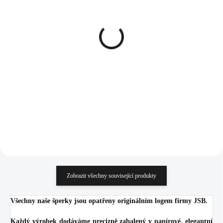
SKLADEM
SKLADEM
(>5 KS)
(>5 KS)
Stříbrný náhrdelník s
Zlatý ocelový náhrdelník s
přívěskem labutě a
prořezávaným lapačem
krystaly Swarovski
snů a s krystaly Swarovski
Crystal (Stříbro 925/1000)
Crystal
1 606 Kč
983 Kč
1 327,27 Kč bez DPH
812,40 Kč bez DPH
Do košíku
Do košíku
Zobrazit všechny související produkty
Všechny naše šperky jsou opatřeny originálním logem firmy JSB.
Každý výrobek dodáváme precizně zabalený v papírové, elegantní