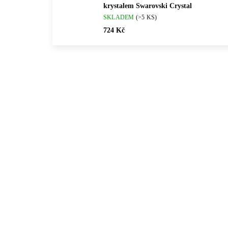
krystalem Swarovski Crystal
SKLADEM
(>5 KS)
724 Kč
💎 RUČNÍ PRÁCE
💎 RU
61300822CR
🇨🇿 ČESKÁ VÝROBA
🇨🇿 