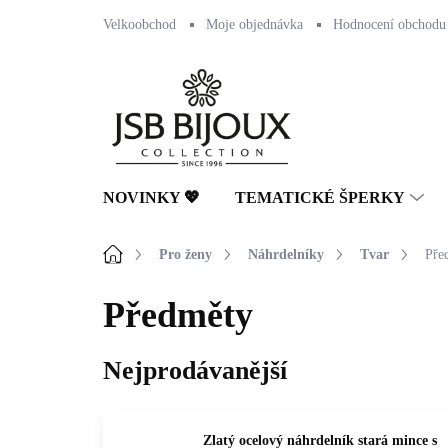
Přejít
Velkoobchod
Moje objednávka
Hodnocení obchodu
na
obsah
NOVINKY 💖
TEMATICKÉ ŠPERKY
Domů
Pro ženy
Náhrdelníky
Tvar
Pře
Předměty
Nejprodávanější
Zlatý ocelový náhrdelník stará mince s