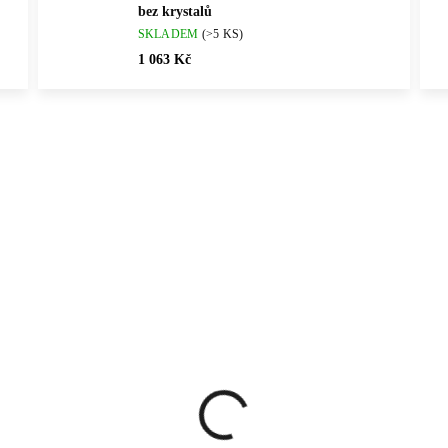
bez krystalů
SKLADEM
(>5 KS)
1 063 Kč
Vybráno pro vás
ČNÍ PRÁCE
💎 RUČNÍ PRÁCE
61300821CR
9230051
ČESKÁ VÝROBA
🇨🇿 ČESKÁ VÝROBA