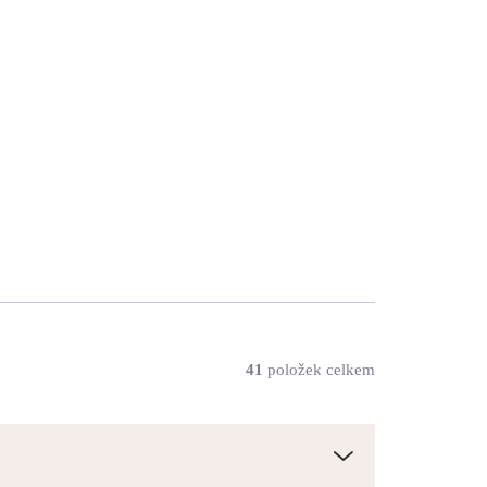
Zlatý ocelový náhrdelník
stará mince s krystalem
Swarovski Crystal
724 Kč
598 Kč bez DPH
SKLADEM
(>5 KS)
Do košíku
41
položek celkem