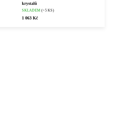
krystalů
SKLADEM
(>5 KS)
1 063 Kč
💎 RUČNÍ PRÁCE
5CR
61300858G-CR
🇨🇿 ČESKÁ VÝROBA