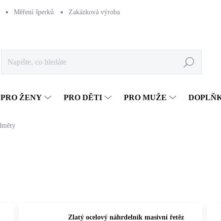
Měření šperků
Zakázková výroba
Naše výroba
Péče o šperk
Hledat
PRO ŽENY
PRO DĚTI
PRO MUŽE
DOPLŇ
dměty
Zlatý ocelový náhrdelník masivní řetěz