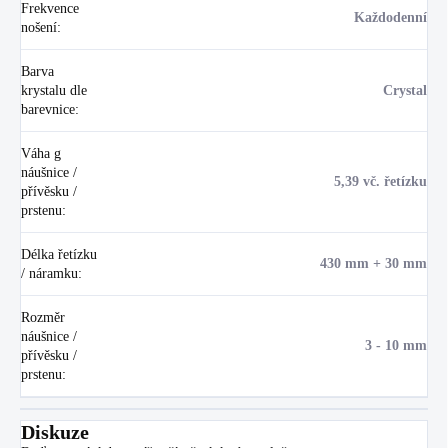
Frekvence
Každodenní
nošení
:
Barva
krystalu dle
Crystal
barevnice
:
Váha g
náušnice /
5,39 vč. řetízku
přívěsku /
prstenu
:
Délka řetízku
430 mm + 30 mm
/ náramku
:
Rozměr
náušnice /
3 - 10 mm
přívěsku /
prstenu
:
Diskuze