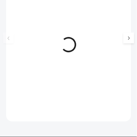
17405
🇨🇿 ČESKÁ VÝROBA
Luxusní dárková krabička na
Šperkovnice malá b
šperky JSB - šedá
399 Kč
330 Kč bez DPH
99 Kč
SKLADEM
(>5 KS)
82 Kč bez DPH
Do košíku
Do košíku