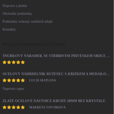
Doprava a platba
Obchodní podmínky
Podmínky ochrany osobních údajů
Kontakty
POSLEDNÍ HODNOCENÍ ŠPERKŮ
ŠŇŮRKOVÝ NÁRAMEK SE STŘÍBRNÝM PŘÍVĚSKEM SRDCE A KRYSTALY SWAROVSKI CRYSTAL (STŘÍBRO 925/1000)
OCELOVÝ NÁHRDELNÍK RŮŽENEC S KŘÍŽKEM A MEDAILONEM
LUCIE MATLOVA
Naprosto super
ZLATÉ OCELOVÉ NÁUŠNICE KRUHY 20MM BEZ KRYSTALŮ
MARKÉTA VOVSÍKOVÁ