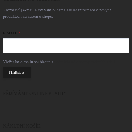
Vložte svůj e-mail a my vám budeme zasílat informace o nových
produktech na našem e-shopu.
E-MAIL
Vložením e-mailu souhlasíte s
podmínkami ochrany osobních údajů
Přihlásit se
PŘIJÍMÁME ONLINE PLATBY
NÁKUPNÍ KOŠÍK