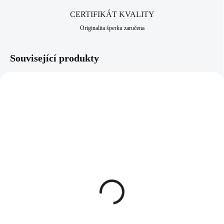
CERTIFIKÁT KVALITY
Originalita šperku zaručena
Související produkty
92500298CR
92300298RGHEM
SKLADEM
SKLADEM
(>5 KS)
(>5 KS)
Stříbrný náramek s ověsy
Stříbrný růžově zlatý
a krystaly Swarovski
náhrdelník s ověsy a
Crystal (Stříbro 925/1000)
krystaly Swarovski
Hematit (Stříbro 925/1000)
2 313 Kč
2 496 Kč