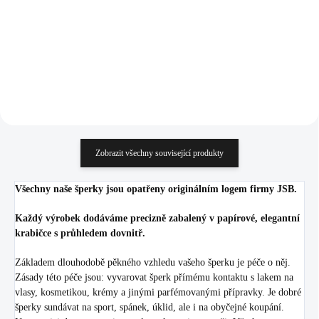
1 911,57 Kč bez DPH
2 062,81 Kč bez DPH
Do košíku
Do košíku
Zobrazit všechny související produkty
Všechny naše šperky jsou opatřeny originálním logem firmy JSB.
Každý výrobek dodáváme precizně zabalený v papírové, elegantní
krabičce s průhledem dovnitř.
Základem dlouhodobě pěkného vzhledu vašeho šperku je péče o něj.
Zásady této péče jsou: vyvarovat šperk přímému kontaktu s lakem na
vlasy, kosmetikou, krémy a jinými parfémovanými přípravky. Je dobré
šperky sundávat na sport, spánek, úklid, ale i na obyčejné koupání.