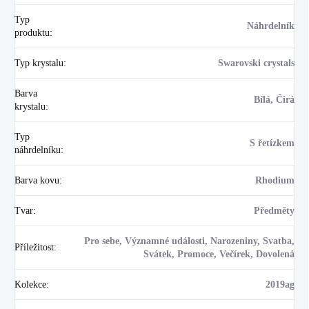
Typ
Náhrdelník
produktu
:
Typ krystalu
:
Swarovski crystals
Barva
Bílá, Čirá
krystalu
:
Typ
S řetízkem
náhrdelníku
:
Barva kovu
:
Rhodium
Tvar
:
Předměty
Pro sebe, Významné události, Narozeniny, Svatba,
Příležitost
:
Svátek, Promoce, Večírek, Dovolená
Kolekce
:
2019ag