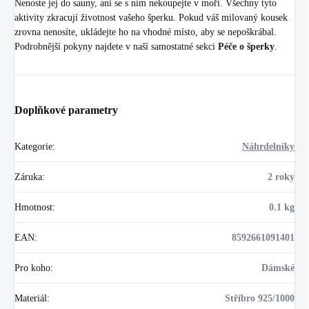
Nenoste jej do sauny, ani se s ním nekoupejte v moři. Všechny tyto
aktivity zkracují životnost vašeho šperku. Pokud váš milovaný kousek
zrovna nenosíte, ukládejte ho na vhodné místo, aby se nepoškrábal.
Podrobnější pokyny najdete v naší samostatné sekci
Péče o šperky
.
Doplňkové parametry
Kategorie
:
Náhrdelníky
Záruka
:
2 roky
Hmotnost
:
0.1 kg
EAN
:
8592661091401
Pro koho
:
Dámské
Materiál
:
Stříbro 925/1000