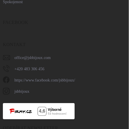
Spokojenost
FACEBOOK
KONTAKT
office
@
jsbbijoux.com
+420 483 306 456
https://www.facebook.com/jsbbijoux/
jsbbijoux
ODEBÍRAT NEWSLETTER