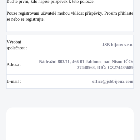
Buďte první, kdo napíše příspěvek k této položce.
Pouze registrovaní uživatelé mohou vkládat příspěvky. Prosím
přihlaste
se
nebo se
registrujte
.
Výrobní
JSB bijoux s.r.o.
společnost
:
Nádražní 803/11, 466 01 Jablonec nad Nisou IČO:
Adresa
:
27448568, DIČ: CZ274485689
E-mail
:
office@jsbbijoux.com
Zákazníci také nakoupili
NOVINKA