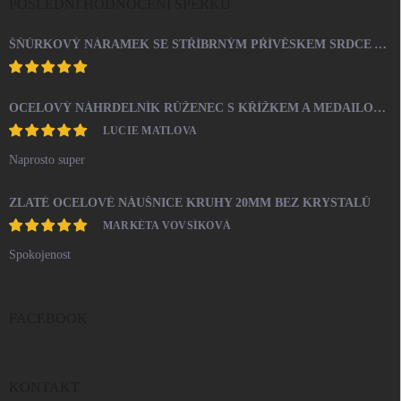
POSLEDNÍ HODNOCENÍ ŠPERKŮ
ŠŇŮRKOVÝ NÁRAMEK SE STŘÍBRNÝM PŘÍVĚSKEM SRDCE A KRYSTALY SWAROVSKI CRYSTAL (STŘÍBRO 925/1000)
OCELOVÝ NÁHRDELNÍK RŮŽENEC S KŘÍŽKEM A MEDAILONEM
LUCIE MATLOVA
Naprosto super
ZLATÉ OCELOVÉ NÁUŠNICE KRUHY 20MM BEZ KRYSTALŮ
MARKÉTA VOVSÍKOVÁ
Spokojenost
FACEBOOK
KONTAKT