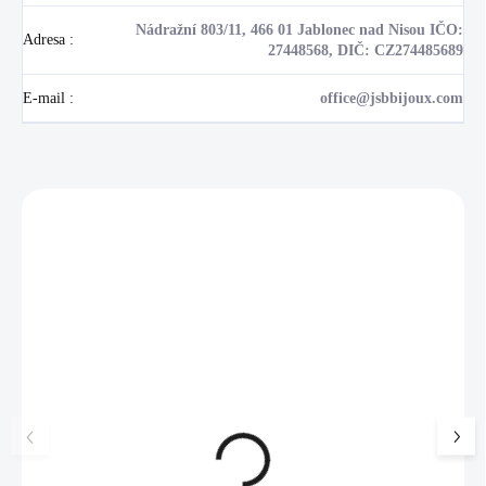
Nádražní 803/11, 466 01 Jablonec nad Nisou IČO:
Adresa
:
27448568, DIČ: CZ274485689
E-mail
:
office@jsbbijoux.com
Zákazníci také nakoupili
NOVINKA
💎 RUČNÍ PRÁCE
17405
🇨🇿 ČESKÁ VÝROBA
🇨🇿 ČESKÁ VÝROBA