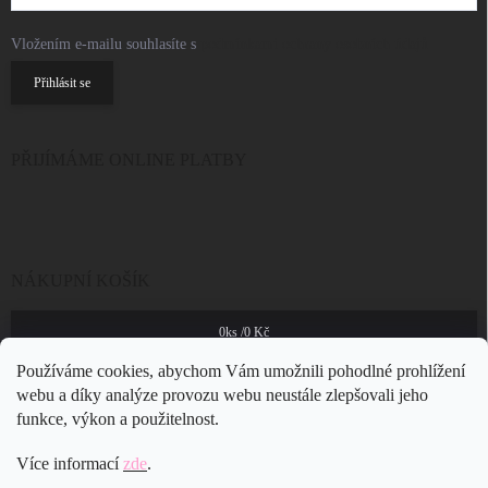
Vložením e-mailu souhlasíte s
podmínkami ochrany osobních údajů
Přihlásit se
PŘIJÍMÁME ONLINE PLATBY
NÁKUPNÍ KOŠÍK
0
ks /
0 Kč
Používáme cookies, abychom Vám umožnili pohodlné prohlížení
webu a díky analýze provozu webu neustále zlepšovali jeho
funkce, výkon a použitelnost.
Více informací
zde
.