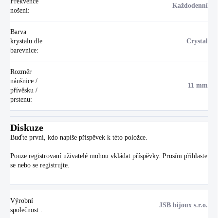
Frekvence
Každodenní
nošení
:
Barva
krystalu dle
Crystal
barevnice
:
Rozměr
náušnice /
11 mm
přívěsku /
prstenu
:
Diskuze
Buďte první, kdo napíše příspěvek k této položce.
Pouze registrovaní uživatelé mohou vkládat příspěvky. Prosím
přihlaste
se
nebo se
registrujte
.
Výrobní
JSB bijoux s.r.o.
společnost
: