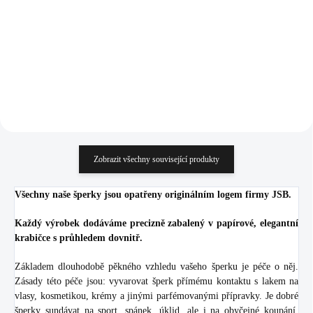
426 Kč
1 067 Kč
352,07 Kč bez DPH
881,82 Kč bez DPH
Do košíku
Do košíku
Zobrazit všechny související produkty
Všechny naše šperky jsou opatřeny originálním logem firmy JSB.
Každý výrobek dodáváme precizně zabalený v papírové, elegantní
krabičce s průhledem dovnitř.
Základem dlouhodobě pěkného vzhledu vašeho šperku je péče o něj.
Zásady této péče jsou: vyvarovat šperk přímému kontaktu s lakem na
vlasy, kosmetikou, krémy a jinými parfémovanými přípravky. Je dobré
šperky sundávat na sport, spánek, úklid, ale i na obyčejné koupání.