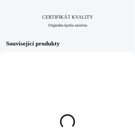
CERTIFIKÁT KVALITY
Originalita šperku zaručena
Související produkty
NOVINKA
NOVINKA
61410372
92400633BL
SKLADEM
SKLADEM
(>5 KS)
(>5 KS)
Náušnice puzety z
Stříbrné náušnice kroužky
bižuterní slitiny šnečci se
se syntetickým opálem
zlatým smaltem
Blue (Stříbro 925/1000)