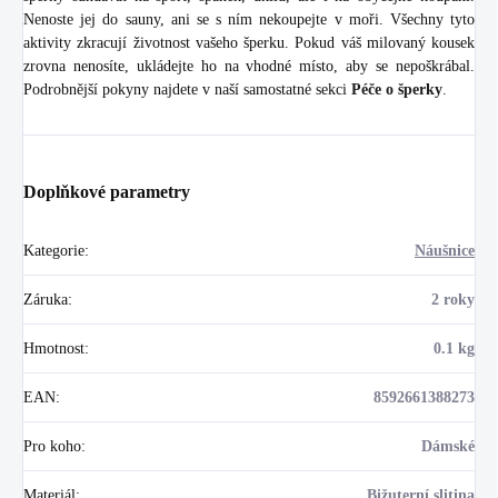
Nenoste jej do sauny, ani se s ním nekoupejte v moři. Všechny tyto
aktivity zkracují životnost vašeho šperku. Pokud váš milovaný kousek
zrovna nenosíte, ukládejte ho na vhodné místo, aby se nepoškrábal.
Podrobnější pokyny najdete v naší samostatné sekci
Péče o šperky
.
Doplňkové parametry
Kategorie
:
Náušnice
Záruka
:
2 roky
Hmotnost
:
0.1 kg
EAN
:
8592661388273
Pro koho
:
Dámské
Materiál
:
Bižuterní slitina