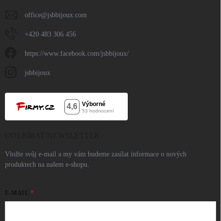
office
@
jsbbijoux.com
+420 483 306 456
https://www.facebook.com/jsbbijoux/
jsbbijoux
ODEBÍRAT NEWSLETTER
Vložte svůj e-mail a my vám budeme zasílat informace o nových
produktech na našem e-shopu.
E-MAIL