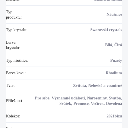
Typ
Náušnice
produktu
:
Typ krystalu
:
Swarovski crystals
Barva
Bílá, Čirá
krystalu
:
Typ náušnice
:
Puzety
Barva kovu
:
Rhodium
Tvar
:
Zvířata, Nebeské a vesmírné
Pro sebe, Významné události, Narozeniny, Svatba,
Příležitost
:
Svátek, Promoce, Večírek, Dovolená
Kolekce
:
2021bizu