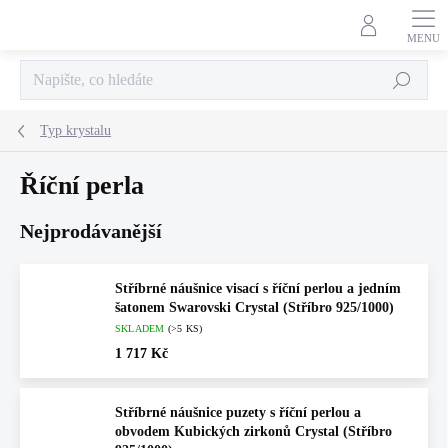
Přejít
na
obsah
Hledat
Typ krystalu
Říční perla
Nejprodávanější
Stříbrné náušnice visací s říční perlou a jedním
šatonem Swarovski Crystal (Stříbro 925/1000)
SKLADEM
(>5 KS)
1 717 Kč
Stříbrné náušnice puzety s říční perlou a
obvodem Kubických zirkonů Crystal (Stříbro