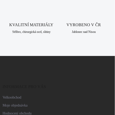
v
k
y
v
ý
KVALITNÍ MATERIÁLY
VYROBENO V ČR
p
i
Stříbro, chirurgická ocel, slitiny
Jablonec nad Nisou
s
u
Z
á
p
a
t
í
INFORMACE PRO VÁS
Velkoobchod
Moje objednávka
Hodnocení obchodu