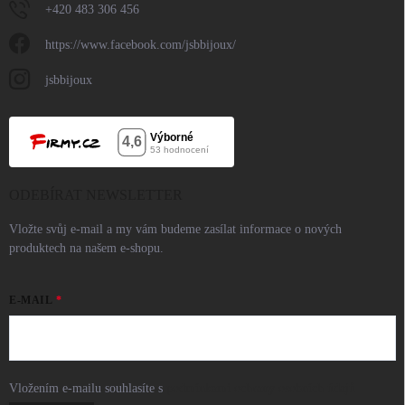
+420 483 306 456
https://www.facebook.com/jsbbijoux/
jsbbijoux
ODEBÍRAT NEWSLETTER
Vložte svůj e-mail a my vám budeme zasílat informace o nových
produktech na našem e-shopu.
E-MAIL
Vložením e-mailu souhlasíte s
podmínkami ochrany osobních údajů