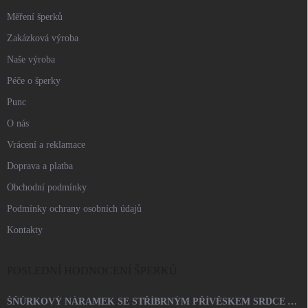
Měření šperků
Zakázková výroba
Naše výroba
Péče o šperky
Punc
O nás
Vrácení a reklamace
Doprava a platba
Obchodní podmínky
Podmínky ochrany osobních údajů
Kontakty
POSLEDNÍ HODNOCENÍ ŠPERKŮ
ŠŇŮRKOVÝ NÁRAMEK SE STŘÍBRNÝM PŘÍVĚSKEM SRDCE A KRYSTALY SWAROVSKI CRYSTAL (STŘÍBRO 925/1000)