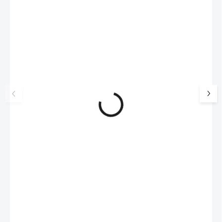
💎 RUČNÍ PRÁCE
💎 RUČNÍ PRÁCE
92400534CR
🇨🇿 ČESKÁ VÝROBA
🇨🇿 ČESKÁ VÝROBA
Stříbrné náušnice puzety s říční
Stříbrné náušnice k
perlou a obvodem Kubických
perlou v obvodové 
zirkonů Crystal (Stříbro
kapce Kubických z
1 473 Kč
1 451 Kč
925/1000)
Crystal (Stříbro 92
1217 Kč bez DPH
1199 Kč bez DPH
SKLADEM
(>5 KS)
SKLADEM
(>5 KS)
Do košíku
Do košíku